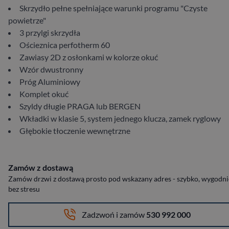
Skrzydło pełne spełniające warunki programu "Czyste
powietrze"
3 przylgi skrzydła
Ościeznica perfotherm 60
Zawiasy 2D z osłonkami w kolorze okuć
Wzór dwustronny
Próg Aluminiowy
Komplet okuć
Szyldy długie PRAGA lub BERGEN
Wkładki w klasie 5, system jednego klucza, zamek ryglowy
Głębokie tłoczenie wewnętrzne
Zamów z dostawą
Zamów drzwi z dostawą prosto pod wskazany adres - szybko, wygodnie
bez stresu
Zadzwoń i zamów
530 992 000