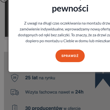
pewności
Zobacz
Z uwagi na długi czas oczekiwania na montażu drzw
zamówienie indywidualne, wprowadzamy nową ofertę
ar
Zamów pomiar
dostępnych od ręki bez zaliczki. To znaczy, że za drzwi z
dopiero po montażu u Ciebie w domu lub mieszkan
SPRAWDŹ