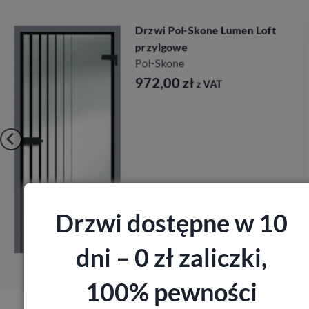
Drzwi DRE Galla 1 decormat
DRE
954,72
zł
z VAT
Zobacz
Drzwi dostępne w 10
Zamów pomiar
dni – 0 zł zaliczki,
100% pewności