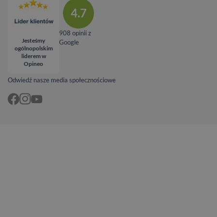
4.7
908 opinii z
Jesteśmy
Google
ogólnopolskim
liderem w
Opineo
Odwiedź nasze media społecznościowe