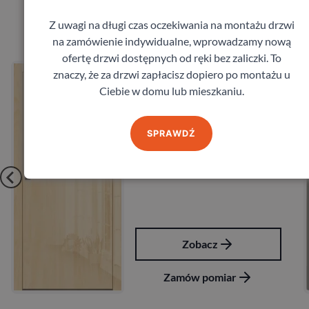
Produkty marki DRE
Z uwagi na długi czas oczekiwania na montażu drzwi
na zamówienie indywidualne, wprowadzamy nową
ofertę drzwi dostępnych od ręki bez zaliczki. To
Drzwi Dre Nova 10
znaczy, że za drzwi zapłacisz dopiero po montażu u
DRE
Ciebie w domu lub mieszkaniu.
535,68
zł
z VAT
SPRAWDŹ
Zobacz
Zamów pomiar