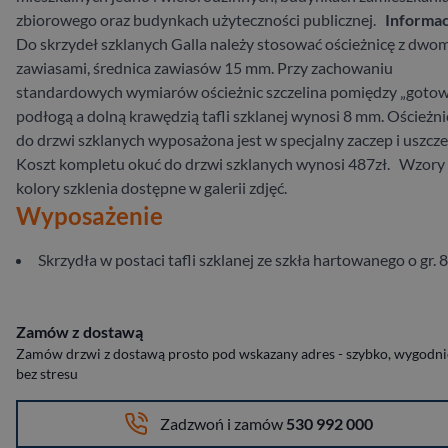
zbiorowego oraz budynkach użyteczności publicznej.
Informac
Do skrzydeł szklanych Galla należy stosować ościeżnicę z dwo
zawiasami, średnica zawiasów 15 mm. Przy zachowaniu
standardowych wymiarów ościeżnic szczelina pomiędzy „goto
podłogą a dolną krawędzią tafli szklanej wynosi 8 mm. Ościeżni
do drzwi szklanych wyposażona jest w specjalny zaczep i uszcz
Koszt kompletu okuć do drzwi szklanych wynosi ​487zł. Wzory 
kolory szklenia dostępne w galerii zdjęć.
Wyposażenie
Skrzydła w postaci tafli szklanej ze szkła hartowanego o gr.
Zamów z dostawą
Zamów drzwi z dostawą prosto pod wskazany adres - szybko, wygodnie
bez stresu
Zadzwoń i zamów
530 992 000