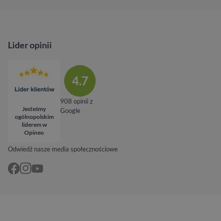
Lider opinii
4.7
908 opinii z
Jesteśmy
Google
ogólnopolskim
liderem w
Opineo
Odwiedź nasze media społecznościowe