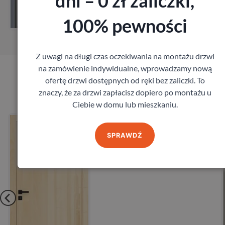
dni – 0 zł zaliczki,
Zamów pomiar
100% pewności
Z uwagi na długi czas oczekiwania na montażu drzwi
na zamówienie indywidualne, wprowadzamy nową
ofertę drzwi dostępnych od ręki bez zaliczki. To
Produkty marki DRE
znaczy, że za drzwi zapłacisz dopiero po montażu u
Ciebie w domu lub mieszkaniu.
Drzwi DRE Lux bezprzylgowe
DRE
SPRAWDŹ
1 080,00
zł
z VAT