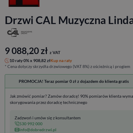
Drzwi CAL Muzyczna Lind
9 088,20
zł
z VAT
Kup na raty
10 raty 0% x
908,82
zł
* Cena dotyczy skrzydła drzwiowego (VAT 8%) z ościeżnicą i progiem
PROMOCJA! Teraz pomiar 0 zł z dojazdem do klienta gratis
Jak zmówić pomiar? Zamów doradcę! 90% pomiarów klienta wym
skorygowania przez doradcę technicznego
Zadzwoń i umów się z konsultantem
530 992 000
info@dobredrzwi.pl