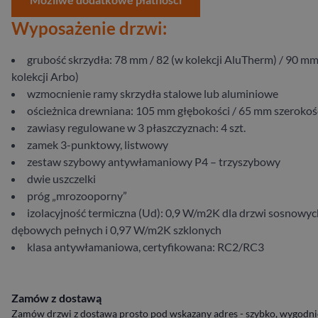
Wyposażenie drzwi:
grubość skrzydła: 78 mm / 82 (w kolekcji AluTherm) / 90 mm
kolekcji Arbo)
wzmocnienie ramy skrzydła stalowe lub aluminiowe
ościeżnica drewniana: 105 mm głębokości / 65 mm szerokoś
zawiasy regulowane w 3 płaszczyznach: 4 szt.
zamek 3-punktowy, listwowy
zestaw szybowy antywłamaniowy P4 – trzyszybowy
dwie uszczelki
próg „mrozooporny”
izolacyjność termiczna (Ud): 0,9 W/m2K dla drzwi sosnowych
dębowych pełnych i 0,97 W/m2K szklonych
klasa antywłamaniowa, certyfikowana: RC2/RC3
Zamów z dostawą
Zamów drzwi z dostawą prosto pod wskazany adres - szybko, wygodnie