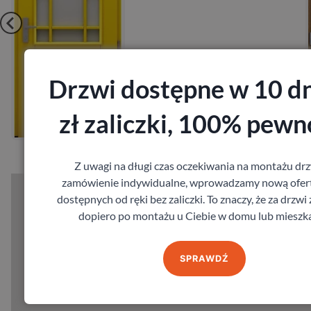
Drzwi dostępne w 10 dn
Zobacz
zł zaliczki, 100% pewn
Zamów pomiar
Z uwagi na długi czas oczekiwania na montażu drz
zamówienie indywidualne, wprowadzamy nową ofert
dostępnych od ręki bez zaliczki. To znaczy, że za drzwi
dopiero po montażu u Ciebie w domu lub mieszka
SPRAWDŹ