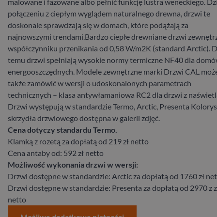
malowane i fazowane albo pełnić funkcję lustra weneckiego. Dz
połączeniu z ciepłym wyglądem naturalnego drewna, drzwi te
doskonale sprawdzają się w domach, które podążają za
najnowszymi trendami.Bardzo ciepłe drewniane drzwi zewnętr
współczynniku przenikania od 0,58 W/m2K (standard Arctic). D
temu drzwi spełniają wysokie normy termiczne NF40 dla dom
energooszczędnych. Modele zewnętrzne marki Drzwi CAL moż
także zamówić w wersji o udoskonalonych parametrach
technicznych – klasa antywłamaniowa RC2 dla drzwi z naświetl
Drzwi występują w standardzie Termo, Arctic, Presenta Kolory
skrzydła drzwiowego dostępna w galerii zdjęć.
Cena dotyczy standardu Termo.
Klamką z rozetą za dopłatą od 219 zł netto
Cena antaby od: 592 zł netto
Możliwość wykonania drzwi w wersji:
Drzwi dostępne w standardzie: Arctic za dopłatą od 1760 zł ne
Drzwi dostępne w standardzie: Presenta za dopłatą od 2970 z z
netto
Możliwe dodatkowe płatności