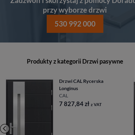
Zadzwoń i skorzystaj z pomocy Dorad
przy wyborze drzwi
530 992 000
Produkty z kategorii Drzwi pasywne
Drzwi CAL Rycerska
Longinus
CAL
7 827,84
zł
z VAT