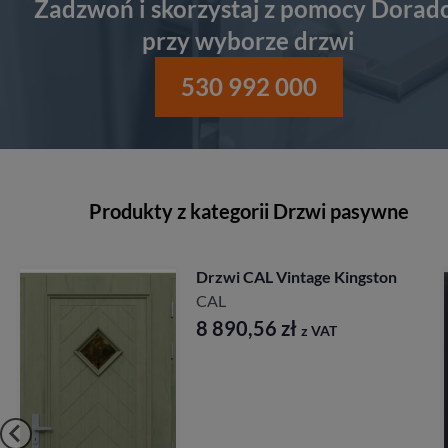
Zadzwoń i skorzystaj z pomocy Dorad
przy wyborze drzwi
530 992 000
Produkty z kategorii Drzwi pasywne
on
Drzwi CAL Rycerska
Longinus
CAL
7 827,84
zł
z VAT