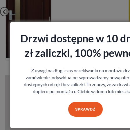
Drzwi dostępne w 10 dn
Zobacz
zł zaliczki, 100% pewn
Zamów pomiar
Z uwagi na długi czas oczekiwania na montażu drz
zamówienie indywidualne, wprowadzamy nową ofert
dostępnych od ręki bez zaliczki. To znaczy, że za drzwi
dopiero po montażu u Ciebie w domu lub mieszka
SPRAWDŹ