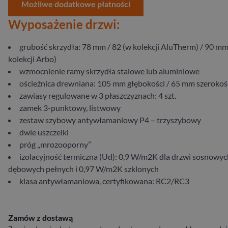
Możliwe dodatkowe płatności
Wyposażenie drzwi:
grubość skrzydła: 78 mm / 82 (w kolekcji AluTherm) / 90 mm
kolekcji Arbo)
wzmocnienie ramy skrzydła stalowe lub aluminiowe
ościeżnica drewniana: 105 mm głębokości / 65 mm szerokoś
zawiasy regulowane w 3 płaszczyznach: 4 szt.
zamek 3-punktowy, listwowy
zestaw szybowy antywłamaniowy P4 – trzyszybowy
dwie uszczelki
próg „mrozooporny”
izolacyjność termiczna (Ud): 0,9 W/m2K dla drzwi sosnowych
dębowych pełnych i 0,97 W/m2K szklonych
klasa antywłamaniowa, certyfikowana: RC2/RC3
Zamów z dostawą