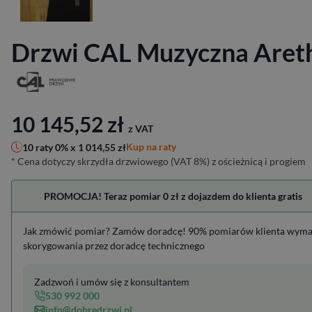
Drzwi CAL Muzyczna Aret
10 145,52
zł
z VAT
Kup na raty
10 raty 0% x
1 014,55
zł
* Cena dotyczy skrzydła drzwiowego (VAT 8%) z ościeżnicą i progiem
PROMOCJA! Teraz pomiar 0 zł z dojazdem do klienta gratis
Jak zmówić pomiar? Zamów doradcę! 90% pomiarów klienta wym
skorygowania przez doradcę technicznego
Zadzwoń i umów się z konsultantem
530 992 000
info@dobredrzwi.pl