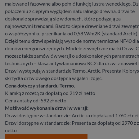
malowane i fazowane albo pełnić funkcję lustra weneckiego. Dz
połączeniu z ciepłym wyglądem naturalnego drewna, drzwi te
doskonale sprawdzają się w domach, które podążają za
najnowszymi trendami. Bardzo ciepłe drewniane drzwi zewnęt
o współczynniku przenikania od 0,58 W/m2K (standard Arctic).
Dzięki temu drzwi spełniają wysokie normy termiczne NF40 dla
domów energooszczędnych. Modele zewnętrzne marki Drzwi 
możesz także zamówić w wersji o udoskonalonych parametrac
technicznych – klasa antywłamaniowa RC2 dla drzwi z naświetl
Drzwi występują w standardzie Termo, Arctic, Presenta Kolory
skrzydła drzwiowego dostępna w galerii zdjęć.
Cena dotyczy standardu Termo.
Klamką z rozetą za dopłatą od 219 zł netto
Cena antaby od: 592 zł netto
Możliwość wykonania drzwi w wersji:
Drzwi dostępne w standardzie: Arctic za dopłatą od 1760 zł ne
Drzwi dostępne w standardzie: Presenta za dopłatą od 2970 z z
netto