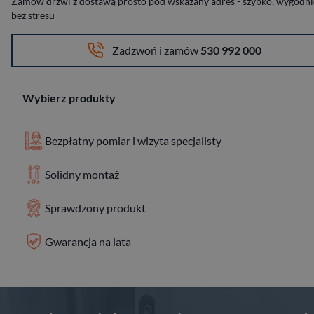
Zamów drzwi z dostawą prosto pod wskazany adres - szybko, wygodnie
bez stresu
Zadzwoń i zamów
530 992 000
Wybierz produkty
Bezpłatny pomiar i wizyta specjalisty
Solidny montaż
Sprawdzony produkt
Gwarancja na lata