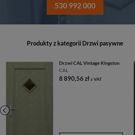
530 992 000
Produkty z kategorii Drzwi pasywne
gston
Drzwi CAL Rycerska
Longinus
CAL
7 827,84
zł
z VAT