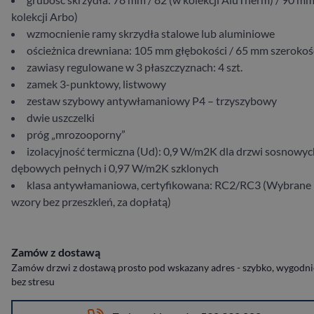
kolekcji Arbo)
wzmocnienie ramy skrzydła stalowe lub aluminiowe
ościeżnica drewniana: 105 mm głębokości / 65 mm szerokoś
zawiasy regulowane w 3 płaszczyznach: 4 szt.
zamek 3-punktowy, listwowy
zestaw szybowy antywłamaniowy P4 – trzyszybowy
dwie uszczelki
próg „mrozooporny”
izolacyjność termiczna (Ud): 0,9 W/m2K dla drzwi sosnowych
dębowych pełnych i 0,97 W/m2K szklonych
klasa antywłamaniowa, certyfikowana: RC2/RC3 (Wybrane
wzory bez przeszkleń, za dopłatą)
Zamów z dostawą
Zamów drzwi z dostawą prosto pod wskazany adres - szybko, wygodnie
bez stresu