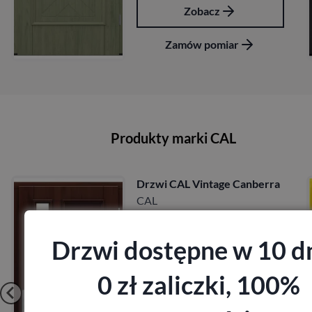
Zobacz
Zamów pomiar
Produkty marki CAL
nberra
Drzwi CAL Vintage Wikto
CAL
10 589,40
zł
z VAT
Drzwi dostępne w 10 dn
0 zł zaliczki, 100%