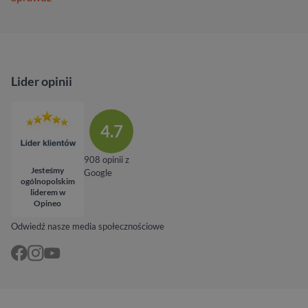
Lider opinii
4.7
908 opinii z
Jesteśmy
Google
ogólnopolskim
liderem w
Opineo
Odwiedź nasze media społecznościowe