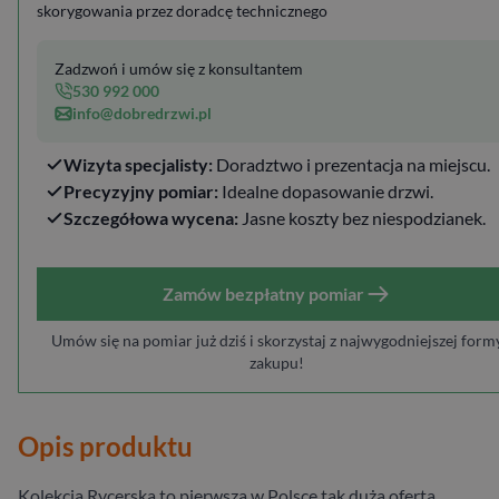
skorygowania przez doradcę technicznego
Zadzwoń i umów się z konsultantem
530 992 000
info@dobredrzwi.pl
Wizyta specjalisty:
Doradztwo i prezentacja na miejscu.
Precyzyjny pomiar:
Idealne dopasowanie drzwi.
Szczegółowa wycena:
Jasne koszty bez niespodzianek.
Zamów bezpłatny pomiar
Umów się na pomiar już dziś i skorzystaj z najwygodniejszej form
zakupu!
Opis produktu
Kolekcja Rycerska to pierwsza w Polsce tak duża oferta