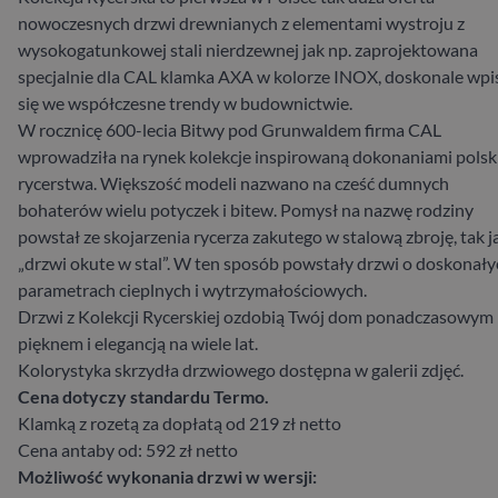
nowoczesnych drzwi drewnianych z elementami wystroju z
wysokogatunkowej stali nierdzewnej jak np. zaprojektowana
specjalnie dla CAL klamka AXA w kolorze INOX, doskonale wpi
się we współczesne trendy w budownictwie.
W rocznicę 600-lecia Bitwy pod Grunwaldem firma CAL
wprowadziła na rynek kolekcje inspirowaną dokonaniami polsk
rycerstwa. Większość modeli nazwano na cześć dumnych
bohaterów wielu potyczek i bitew. Pomysł na nazwę rodziny
powstał ze skojarzenia rycerza zakutego w stalową zbroję, tak j
„drzwi okute w stal”. W ten sposób powstały drzwi o doskonały
parametrach cieplnych i wytrzymałościowych.
Drzwi z Kolekcji Rycerskiej ozdobią Twój dom ponadczasowym
pięknem i elegancją na wiele lat.
Kolorystyka skrzydła drzwiowego dostępna w galerii zdjęć.
Cena dotyczy standardu Termo.
Klamką z rozetą za dopłatą od 219 zł netto
Cena antaby od: 592 zł netto
Możliwość wykonania drzwi w wersji: