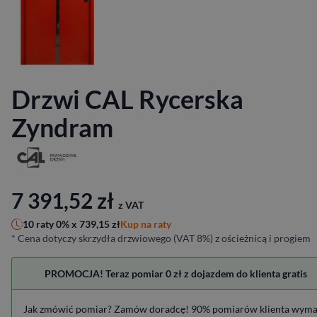
Drzwi CAL Rycerska
Zyndram
7 391,52
zł
z VAT
Kup na raty
10 raty 0% x
739,15
zł
* Cena dotyczy skrzydła drzwiowego (VAT 8%) z ościeżnicą i progiem
PROMOCJA! Teraz pomiar 0 zł z dojazdem do klienta gratis
Jak zmówić pomiar? Zamów doradcę! 90% pomiarów klienta wym