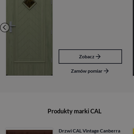
7 827,84
zł
z VAT
Zobacz
Zamów pomiar
Produkty marki CAL
berra
Drzwi CAL Vintage Wiktori