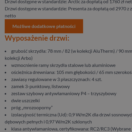
Drzwi dostępne w standardzie: Arctic za dopłatą od 1760 zł ne
Drzwi dostępne w standardzie: Presenta za dopłatą od 2970 z z
netto
Możliwe dodatkowe płatności
Wyposażenie drzwi:
grubość skrzydła: 78 mm / 82 (w kolekcji AluTherm) / 90 mm
kolekcji Arbo)
wzmocnienie ramy skrzydła stalowe lub aluminiowe
ościeżnica drewniana: 105 mm głębokości / 65 mm szerokoś
zawiasy regulowane w 3 płaszczyznach: 4 szt.
zamek 3-punktowy, listwowy
zestaw szybowy antywłamaniowy P4 – trzyszybowy
dwie uszczelki
próg „mrozooporny”
izolacyjność termiczna (Ud): 0,9 W/m2K dla drzwi sosnowych
dębowych pełnych i 0,97 W/m2K szklonych
klasa antywłamaniowa, certyfikowana: RC2/RC3 (Wybrane