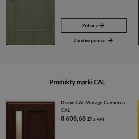
Zobacz
Zamów pomiar
Produkty marki CAL
berra
Drzwi CAL Vintage Wiktor
CAL
10 589,40
zł
z VAT