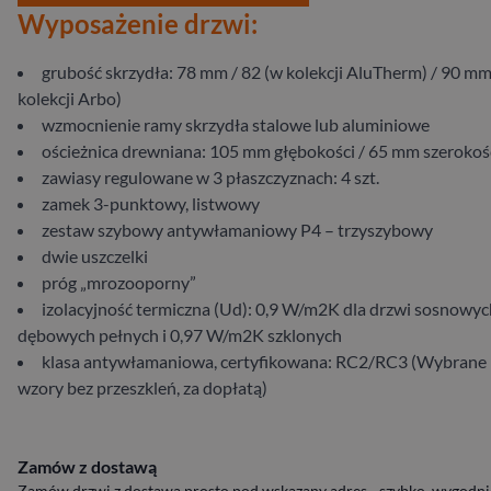
Wyposażenie drzwi:
grubość skrzydła: 78 mm / 82 (w kolekcji AluTherm) / 90 mm
kolekcji Arbo)
wzmocnienie ramy skrzydła stalowe lub aluminiowe
ościeżnica drewniana: 105 mm głębokości / 65 mm szerokoś
zawiasy regulowane w 3 płaszczyznach: 4 szt.
zamek 3-punktowy, listwowy
zestaw szybowy antywłamaniowy P4 – trzyszybowy
dwie uszczelki
próg „mrozooporny”
izolacyjność termiczna (Ud): 0,9 W/m2K dla drzwi sosnowych
dębowych pełnych i 0,97 W/m2K szklonych
klasa antywłamaniowa, certyfikowana: RC2/RC3 (Wybrane
wzory bez przeszkleń, za dopłatą)
Zamów z dostawą
Zamów drzwi z dostawą prosto pod wskazany adres - szybko, wygodnie