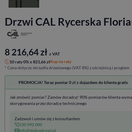
Drzwi CAL Rycerska Floria
8 216,64
zł
z VAT
Kup na raty
10 raty 0% x
821,66
zł
* Cena dotyczy skrzydła drzwiowego (VAT 8%) z ościeżnicą i progiem
PROMOCJA! Teraz pomiar 0 zł z dojazdem do klienta gratis
Jak zmówić pomiar? Zamów doradcę! 90% pomiarów klienta wym
skorygowania przez doradcę technicznego
Zadzwoń i umów się z konsultantem
530 992 000
info@dobredrzwi.pl