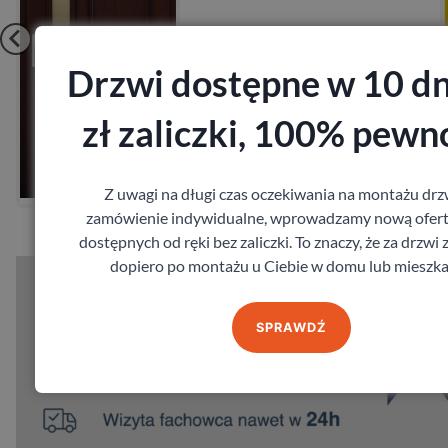
Drzwi dostępne w 10 dn
zł zaliczki, 100% pewn
Zobacz
Zamów pomiar
Z uwagi na długi czas oczekiwania na montażu drz
zamówienie indywidualne, wprowadzamy nową ofert
dostępnych od ręki bez zaliczki. To znaczy, że za drzwi 
dopiero po montażu u Ciebie w domu lub mieszka
SPRAWDŹ