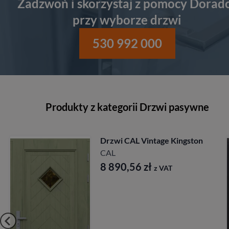
Zadzwoń i skorzystaj z pomocy Dorad
przy wyborze drzwi
530 992 000
Produkty z kategorii Drzwi pasywne
n
Drzwi CAL Rycerska
Longinus
CAL
7 827,84
zł
z VAT