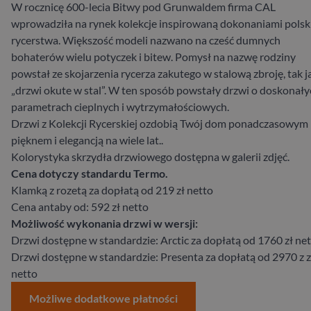
W rocznicę 600-lecia Bitwy pod Grunwaldem firma CAL
wprowadziła na rynek kolekcje inspirowaną dokonaniami polsk
rycerstwa. Większość modeli nazwano na cześć dumnych
bohaterów wielu potyczek i bitew. Pomysł na nazwę rodziny
powstał ze skojarzenia rycerza zakutego w stalową zbroję, tak j
„drzwi okute w stal”. W ten sposób powstały drzwi o doskonały
parametrach cieplnych i wytrzymałościowych.
Drzwi z Kolekcji Rycerskiej ozdobią Twój dom ponadczasowym
pięknem i elegancją na wiele lat..
Kolorystyka skrzydła drzwiowego dostępna w galerii zdjęć.
Cena dotyczy standardu Termo.
Klamką z rozetą za dopłatą od 219 zł netto
Cena antaby od: 592 zł netto
Możliwość wykonania drzwi w wersji:
Drzwi dostępne w standardzie: Arctic za dopłatą od 1760 zł ne
Drzwi dostępne w standardzie: Presenta za dopłatą od 2970 z z
netto
Możliwe dodatkowe płatności