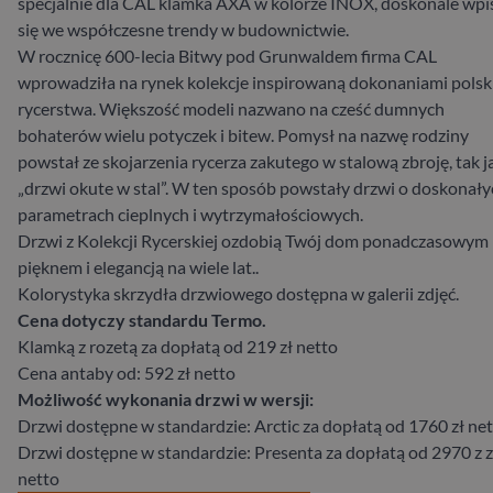
specjalnie dla CAL klamka AXA w kolorze INOX, doskonale wpi
się we współczesne trendy w budownictwie.
W rocznicę 600-lecia Bitwy pod Grunwaldem firma CAL
wprowadziła na rynek kolekcje inspirowaną dokonaniami polsk
rycerstwa. Większość modeli nazwano na cześć dumnych
bohaterów wielu potyczek i bitew. Pomysł na nazwę rodziny
powstał ze skojarzenia rycerza zakutego w stalową zbroję, tak j
„drzwi okute w stal”. W ten sposób powstały drzwi o doskonały
parametrach cieplnych i wytrzymałościowych.
Drzwi z Kolekcji Rycerskiej ozdobią Twój dom ponadczasowym
pięknem i elegancją na wiele lat..
Kolorystyka skrzydła drzwiowego dostępna w galerii zdjęć.
Cena dotyczy standardu Termo.
Klamką z rozetą za dopłatą od 219 zł netto
Cena antaby od: 592 zł netto
Możliwość wykonania drzwi w wersji:
Drzwi dostępne w standardzie: Arctic za dopłatą od 1760 zł ne
Drzwi dostępne w standardzie: Presenta za dopłatą od 2970 z z
netto