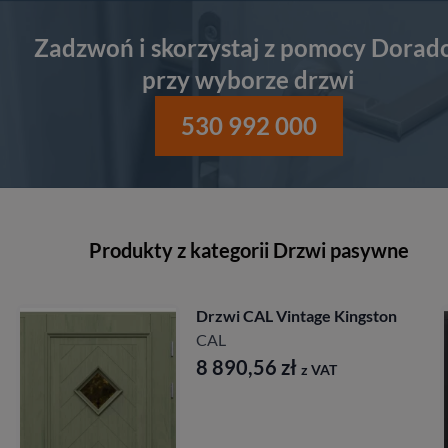
Zadzwoń i skorzystaj z pomocy Dorad
przy wyborze drzwi
530 992 000
Produkty z kategorii Drzwi pasywne
Drzwi CAL Rycerska
Longinus
CAL
7 827,84
zł
z VAT