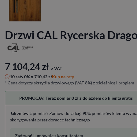
Drzwi CAL Rycerska Drag
7 104,24
zł
z VAT
Kup na raty
10 raty 0% x
710,42
zł
* Cena dotyczy skrzydła drzwiowego (VAT 8%) z ościeżnicą i progiem
PROMOCJA! Teraz pomiar 0 zł z dojazdem do klienta gratis
Jak zmówić pomiar? Zamów doradcę! 90% pomiarów klienta wym
skorygowania przez doradcę technicznego
Zadzwoń i umów się z konsultantem