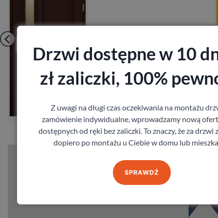
Drzwi dostępne w 10 dn
zł zaliczki, 100% pewn
Zobacz
Z uwagi na długi czas oczekiwania na montażu drz
Zamów pomiar
zamówienie indywidualne, wprowadzamy nową ofert
dostępnych od ręki bez zaliczki. To znaczy, że za drzwi 
dopiero po montażu u Ciebie w domu lub mieszka
SPRAWDŹ