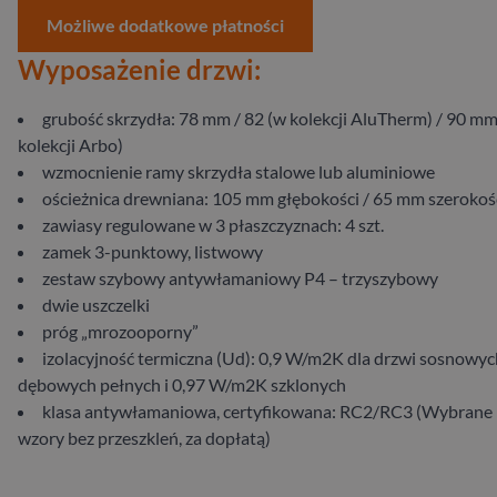
Możliwe dodatkowe płatności
Wyposażenie drzwi:
grubość skrzydła: 78 mm / 82 (w kolekcji AluTherm) / 90 mm
kolekcji Arbo)
wzmocnienie ramy skrzydła stalowe lub aluminiowe
ościeżnica drewniana: 105 mm głębokości / 65 mm szerokoś
zawiasy regulowane w 3 płaszczyznach: 4 szt.
zamek 3-punktowy, listwowy
zestaw szybowy antywłamaniowy P4 – trzyszybowy
dwie uszczelki
próg „mrozooporny”
izolacyjność termiczna (Ud): 0,9 W/m2K dla drzwi sosnowych
dębowych pełnych i 0,97 W/m2K szklonych
klasa antywłamaniowa, certyfikowana: RC2/RC3 (Wybrane
wzory bez przeszkleń, za dopłatą)