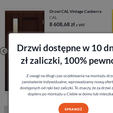
berra
Drzwi CAL Vintage Wiktori
CAL
10 589,40
zł
z VAT
Drzwi dostępne w 10 dn
zł zaliczki, 100% pewn
Zobacz
Z uwagi na długi czas oczekiwania na montażu drz
zamówienie indywidualne, wprowadzamy nową ofert
Zamów pomiar
dostępnych od ręki bez zaliczki. To znaczy, że za drzwi 
dopiero po montażu u Ciebie w domu lub mieszka
SPRAWDŹ