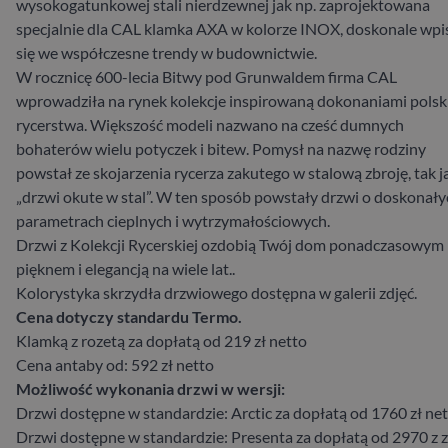
wysokogatunkowej stali nierdzewnej jak np. zaprojektowana
specjalnie dla CAL klamka AXA w kolorze INOX, doskonale wpi
się we współczesne trendy w budownictwie.
W rocznicę 600-lecia Bitwy pod Grunwaldem firma CAL
wprowadziła na rynek kolekcje inspirowaną dokonaniami polsk
rycerstwa. Większość modeli nazwano na cześć dumnych
bohaterów wielu potyczek i bitew. Pomysł na nazwę rodziny
powstał ze skojarzenia rycerza zakutego w stalową zbroję, tak j
„drzwi okute w stal”. W ten sposób powstały drzwi o doskonały
parametrach cieplnych i wytrzymałościowych.
Drzwi z Kolekcji Rycerskiej ozdobią Twój dom ponadczasowym
pięknem i elegancją na wiele lat..
Kolorystyka skrzydła drzwiowego dostępna w galerii zdjęć.
Cena dotyczy standardu Termo.
Klamką z rozetą za dopłatą od 219 zł netto
Cena antaby od: 592 zł netto
Możliwość wykonania drzwi w wersji:
Drzwi dostępne w standardzie: Arctic za dopłatą od 1760 zł ne
Drzwi dostępne w standardzie: Presenta za dopłatą od 2970 z z