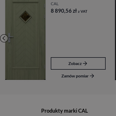
Longinus
CAL
7 827,84
zł
z VAT
Zobacz
Zamów pomiar
Produkty marki CAL