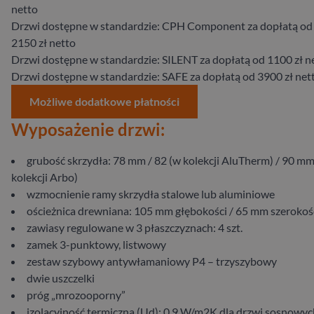
netto
Drzwi dostępne w standardzie: CPH Component za dopłatą od
2150 zł netto
Drzwi dostępne w standardzie: SILENT za dopłatą od 1100 zł n
Drzwi dostępne w standardzie: SAFE za dopłatą od 3900 zł net
Możliwe dodatkowe płatności
Wyposażenie drzwi:
grubość skrzydła: 78 mm / 82 (w kolekcji AluTherm) / 90 mm
kolekcji Arbo)
wzmocnienie ramy skrzydła stalowe lub aluminiowe
ościeżnica drewniana: 105 mm głębokości / 65 mm szerokoś
zawiasy regulowane w 3 płaszczyznach: 4 szt.
zamek 3-punktowy, listwowy
zestaw szybowy antywłamaniowy P4 – trzyszybowy
dwie uszczelki
próg „mrozooporny”
izolacyjność termiczna (Ud): 0,9 W/m2K dla drzwi sosnowych