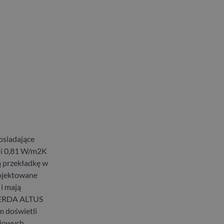
siadające
 i 0,81 W/m2K
ą przekładkę w
rojektowane
i mają
 GERDA ALTUS
 doświetli
niowych