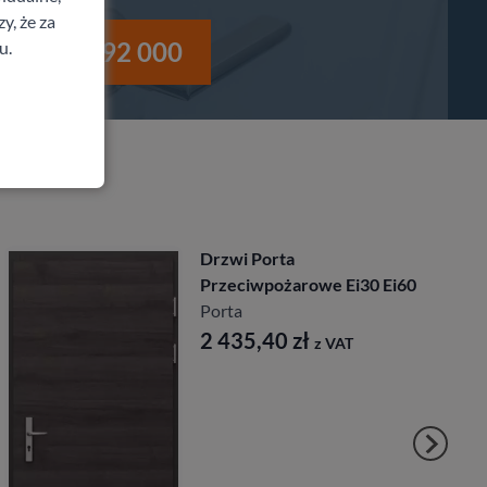
y, że za
i
530 992 000
u.
Drzwi Porta
Przeciwpożarowe Ei30 Ei60
Porta
2 435,40
zł
z VAT