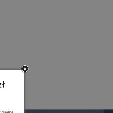
zł
idualne,