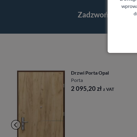
wprowad
Zadzwoń i skorzy
d
Drzwi Porta Opal
Porta
2 095,20
zł
z VAT