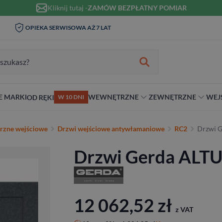
Kliknij tutaj -
ZAMÓW BEZPŁATNY POMIAR
WIZYTA I POMIAR W DOMU 0
SERWISOWA AŻ 7 LAT
MONTAŻ
ZŁ
zukiwania:
E MARKI
WEWNĘTRZNE
ZEWNĘTRZNE
WEJ
OD RĘKI
W 10 DNI
nie
teriał
Materiał
Rodzaj
Rodzaj
Antywłamaniowe
rzne wejściowe
Drzwi wejściowe antywłamaniowe
RC2
Drzwi 
ybrydowe
Szklane
Dwuskrzydłowe
Dwuskrzydłowe
RC2
Drzwi Gerda ALT
snym stylu
alowe
Ościeżnicą
Niestandardowe wymiary
70 cm
RC3
ewniane
80 cm
RC4
90 cm
Na wymiar
12 062,52
zł
z VAT