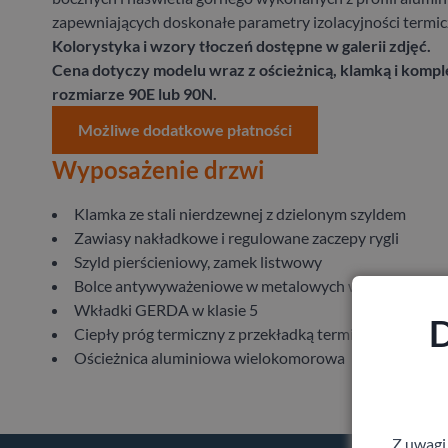
zapewniających doskonałe parametry izolacyjności termic
Kolorystyka i wzory tłoczeń dostępne w galerii zdjęć.
Cena dotyczy modelu wraz z ościeżnicą, klamką i komp
rozmiarze 90E lub 90N.
Możliwe dodatkowe płatności
Wyposażenie drzwi
Klamka ze stali nierdzewnej z dzielonym szyldem
Zawiasy nakładkowe i regulowane zaczepy rygli
Szyld pierścieniowy, zamek listwowy
Bolce antywyważeniowe w metalowych wspornikach
Wkładki GERDA w klasie 5
D
Ciepły próg termiczny z przekładką termiczną
Ościeżnica aluminiowa wielokomorowa
Z uwagi