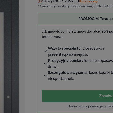
Kup na raty
10 raty 0% x
1 206,25
zł
* Cena dotyczy skrzydła drzwiowego (VAT 8%) z 
PROMOCJA! Teraz pomi
Jak zmówić pomiar? Zamów doradcę! 90% po
technicznego
Wizyta specjalisty:
Doradztwo i
prezentacja na miejscu.
Precyzyjny pomiar:
Idealne dopasow
drzwi.
Szczegółowa wycena:
Jasne koszty 
niespodzianek.
Zamów 
Umów się na pomiar już dziś 