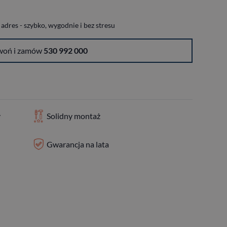
dres - szybko, wygodnie i bez stresu
woń i zamów
530 992 000
y
Solidny montaż
Gwarancja na lata