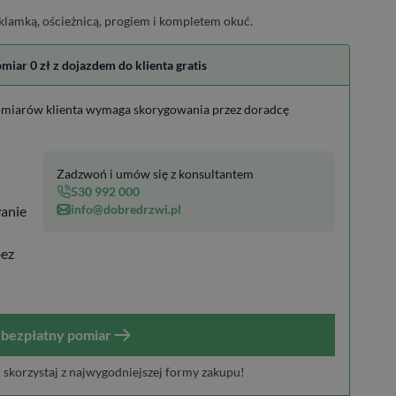
klamką, ościeżnicą, progiem i kompletem okuć.
ar 0 zł z dojazdem do klienta gratis
miarów klienta wymaga skorygowania przez doradcę
Zadzwoń i umów się z konsultantem
530 992 000
info@dobredrzwi.pl
anie
bez
bezpłatny pomiar
i skorzystaj z najwygodniejszej formy zakupu!