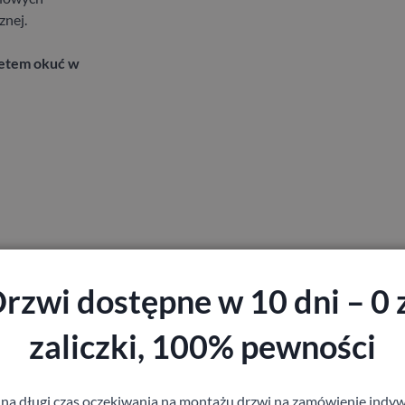
znej.
letem okuć w
rzwi dostępne w 10 dni – 0 
zaliczki, 100% pewności
 na długi czas oczekiwania na montażu drzwi na zamówienie indyw