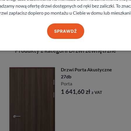
zamy nową ofertę drzwi dostępnych od ręki bez zaliczki. To znacz
staj z pomocy Doradcy przy wyborze drzw
rzwi zapłacisz dopiero po montażu u Ciebie w domu lub mieszkani
SPRAWDŹ
Produkty z kategorii Drzwi zewnętrzne
Drzwi Porta Akustyczne
27db
Porta
1 641,60
zł
z VAT