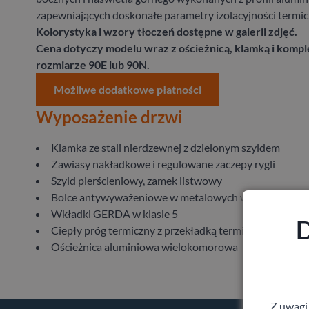
zapewniających doskonałe parametry izolacyjności termic
Kolorystyka i wzory tłoczeń dostępne w galerii zdjęć.
Cena dotyczy modelu wraz z ościeżnicą, klamką i komp
rozmiarze 90E lub 90N.
Możliwe dodatkowe płatności
Wyposażenie drzwi
Klamka ze stali nierdzewnej z dzielonym szyldem
Zawiasy nakładkowe i regulowane zaczepy rygli
Szyld pierścieniowy, zamek listwowy
Bolce antywyważeniowe w metalowych wspornikach
Wkładki GERDA w klasie 5
D
Ciepły próg termiczny z przekładką termiczną
Ościeżnica aluminiowa wielokomorowa
Z uwagi