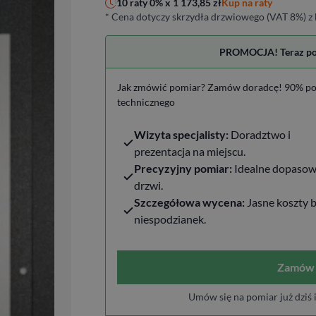
Kup na raty
10 raty 0% x
1 173,85
zł
* Cena dotyczy skrzydła drzwiowego (VAT 8%) z 
PROMOCJA! Teraz pomi
Jak zmówić pomiar? Zamów doradcę! 90% po
technicznego
Wizyta specjalisty:
Doradztwo i
prezentacja na miejscu.
Precyzyjny pomiar:
Idealne dopasow
drzwi.
Szczegółowa wycena:
Jasne koszty 
niespodzianek.
Zamów 
Umów się na pomiar już dziś 