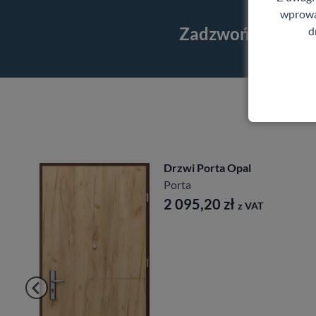
wprowad
Zadzwoń i skorzy
d
Drzwi Porta Opal
Porta
2 095,20
zł
z VAT