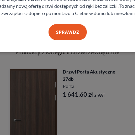
zamy nową ofertę drzwi dostępnych od ręki bez zaliczki. To znacz
staj z pomocy Doradcy przy wyborze drzw
rzwi zapłacisz dopiero po montażu u Ciebie w domu lub mieszkani
SPRAWDŹ
Produkty z kategorii Drzwi zewnętrzne
Drzwi Porta Akustyczne
27db
Porta
1 641,60
zł
z VAT