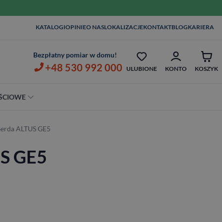
KATALOGI
OPINIE
O NAS
LOKALIZACJE
KONTAKT
BLOG
KARIERA
MONTAŻ I KLAMKI OD 1ZŁ
OPIEKA SERWISOWA AŻ 7 LAT
Bezpłatny pomiar w domu!
+48 530 992 000
ULUBIONE
KONTO
KOSZYK
ŚCIOWE
Szerokość
Gerda ALTUS GE5
80 cm
US GE5
90 cm
100 cm