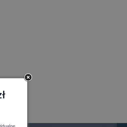
zł
idualne,