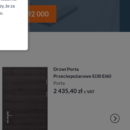
y, że za
i
530 992 000
u.
Drzwi Porta
Przeciwpożarowe Ei30 Ei60
Porta
2 435,40
zł
z VAT