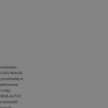
siadające
 i 0,81 W/m2K
ą przekładkę w
rojektowane
i mają
 GERDA ALTUS
 doświetli
niowych