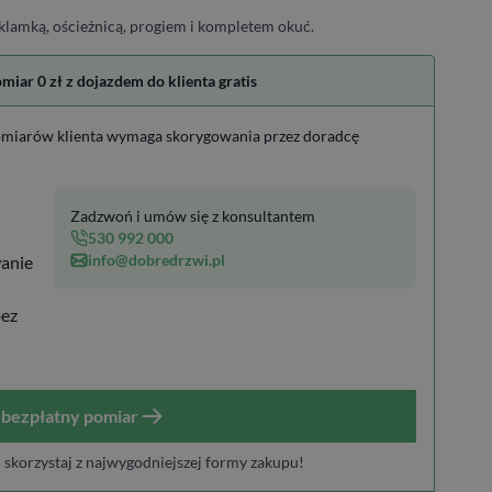
klamką, ościeżnicą, progiem i kompletem okuć.
ar 0 zł z dojazdem do klienta gratis
miarów klienta wymaga skorygowania przez doradcę
Zadzwoń i umów się z konsultantem
530 992 000
info@dobredrzwi.pl
anie
bez
bezpłatny pomiar
i skorzystaj z najwygodniejszej formy zakupu!