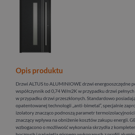
Opis produktu
Drzwi ALTUS to ALUMINIOWE drzwi energooszczędne po
współczynnik od 0,74 W/m2K w przypadku drzwi pełnych
w przypadku drzwi przeszklonych. Standardowo posiadaj
opatentowanej technologii ,,anti-bimetal”, specjalnie zap
izolatory znacząco podnoszą parametr termoizolacyjności 
znaczący wpływa na obniżenie kosztów zakupu energii.
wzbogacono o możliwość wykonania skrzydła z kompletem
bocznych i naświetla górnego wykonanych z profili alumi