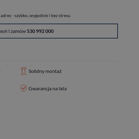
dres - szybko, wygodnie i bez stresu
woń i zamów
530 992 000
y
Solidny montaż
Gwarancja na lata