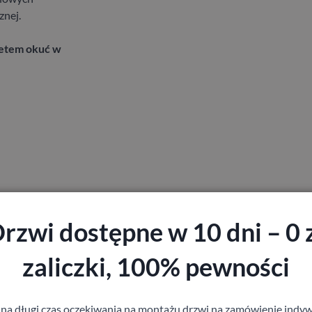
znej.
letem okuć w
rzwi dostępne w 10 dni – 0 
zaliczki, 100% pewności
 na długi czas oczekiwania na montażu drzwi na zamówienie indyw