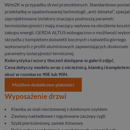
W/m2K w przypadku drzwi przeszklonych. Standardowo posiad
przekładkę w opatentowanej technologii ,,anti-bimetal”, specjal
zaprojektowane izolatory znacząco podnoszą parametr
termoizolacyjności i mają znaczący wpływa na obniżenie koszt
zakupu energii. GERDA ALTUS wzbogacono o możliwość wyko
skrzydła z kompletem doświetli bocznych i naświetla górnego
wykonanych z profili aluminiowych zapewniających doskonałe
parametry izolacyjności termicznej.
Kolorystyka i wzory tłoczeń dostępne w galerii zdjęć.
Cena dotyczy modelu wraz z ościeżnicą, klamką i kompletem
okuć w rozmiarze 90E lub 90N.
Możliwe dodatkowe płatności
Wyposażenie drzwi
Klamka ze stali nierdzewnej z dzielonym szyldem
Zawiasy nakładkowe i regulowane zaczepy rygli
Szyld pierścieniowy, zamek listwowy
Bolce antywyważeniowe w metalowych wspornikach