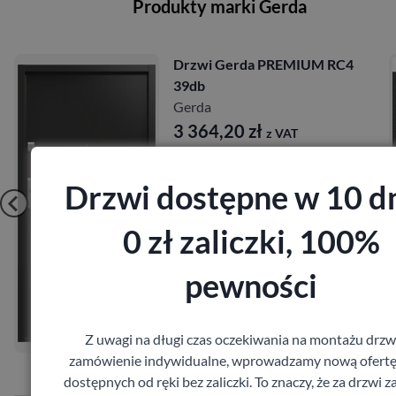
Produkty marki Gerda
Drzwi Gerda PREMIUM RC4
39db
Gerda
3 364,20
zł
z VAT
Drzwi dostępne w 10 dn
0 zł zaliczki, 100%
pewności
Zobacz
Zamów pomiar
Z uwagi na długi czas oczekiwania na montażu drzw
zamówienie indywidualne, wprowadzamy nową ofertę
dostępnych od ręki bez zaliczki. To znaczy, że za drzwi z