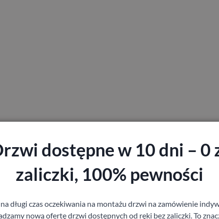
rzwi dostępne w 10 dni – 0 
zaliczki, 100% pewności
staj z pomocy Doradcy przy wyborze drzw
 na długi czas oczekiwania na montażu drzwi na zamówienie indyw
zamy nową ofertę drzwi dostępnych od ręki bez zaliczki. To znacz