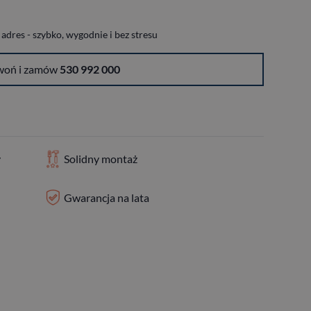
dres - szybko, wygodnie i bez stresu
woń i zamów
530 992 000
y
Solidny montaż
Gwarancja na lata