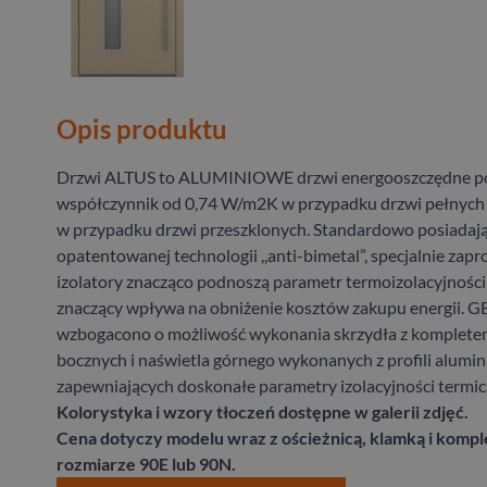
Opis produktu
Drzwi ALTUS to ALUMINIOWE drzwi energooszczędne po
współczynnik od 0,74 W/m2K w przypadku drzwi pełnych
w przypadku drzwi przeszklonych. Standardowo posiadaj
opatentowanej technologii ,,anti-bimetal”, specjalnie zap
izolatory znacząco podnoszą parametr termoizolacyjności 
znaczący wpływa na obniżenie kosztów zakupu energii.
wzbogacono o możliwość wykonania skrzydła z kompletem
bocznych i naświetla górnego wykonanych z profili alumi
zapewniających doskonałe parametry izolacyjności termic
Kolorystyka i wzory tłoczeń dostępne w galerii zdjęć.
Cena dotyczy modelu wraz z ościeżnicą, klamką i komp
rozmiarze 90E lub 90N.