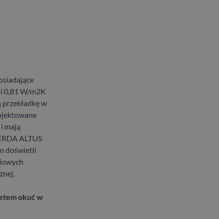
siadające
 i 0,81 W/m2K
ą przekładkę w
rojektowane
i mają
 GERDA ALTUS
 doświetli
niowych
znej.
letem okuć w