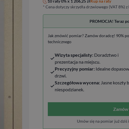
Kup na raty
10 raty 0% x
1 206,25
zł
* Cena dotyczy skrzydła drzwiowego (VAT 8%) z 
PROMOCJA! Teraz pomi
Jak zmówić pomiar? Zamów doradcę! 90% po
technicznego
Wizyta specjalisty:
Doradztwo i
prezentacja na miejscu.
Precyzyjny pomiar:
Idealne dopasow
drzwi.
Szczegółowa wycena:
Jasne koszty 
niespodzianek.
Zamów 
Umów się na pomiar już dziś 