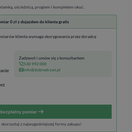
klamką, ościeżnicą, progiem i kompletem okuć.
ar 0 zł z dojazdem do klienta gratis
miarów klienta wymaga skorygowania przez doradcę
Zadzwoń i umów się z konsultantem
530 992 000
info@dobredrzwi.pl
anie
bez
bezpłatny pomiar
i skorzystaj z najwygodniejszej formy zakupu!