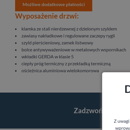
Możliwe dodatkowe płatności
Wyposażenie drzwi:
klamka ze stali nierdzewnej z dzielonym szyldem
zawiasy nakładkowe i regulowane zaczepy rygli
szyld pierścieniowy, zamek listwowy
bolce antywyważeniowe w metalowych wspornikach
wkładki GERDA w klasie 5
ciepły próg termiczny z przekładką termiczną
ościeżnica aluminiowa wielokomorowa
D
Zadzwoń i skorzy
Z uwagi
wprowad