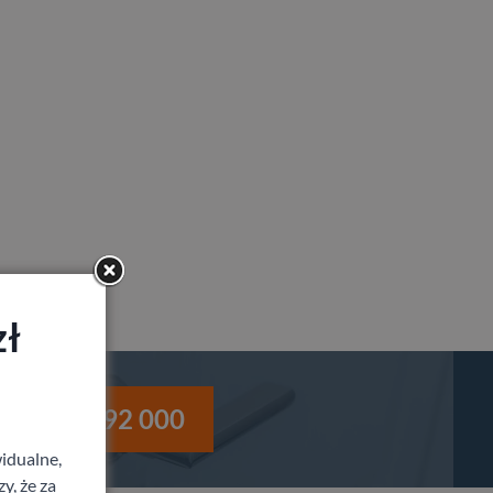
zł
i
530 992 000
idualne,
y, że za