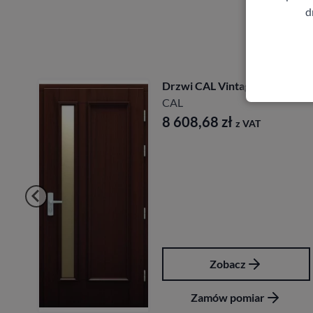
d
Drzwi CAL Vintage Canberra
CAL
8 608,68
zł
z VAT
Zobacz
Zamów pomiar