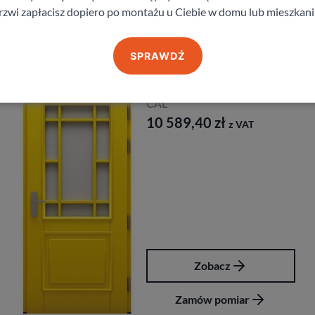
rzwi zapłacisz dopiero po montażu u Ciebie w domu lub mieszkani
Produkty z kategorii Drzwi wejściowe do domu
SPRAWDŹ
Drzwi CAL Vintage Wiktoria
CAL
10 589,40
zł
z VAT
Zobacz
Zamów pomiar