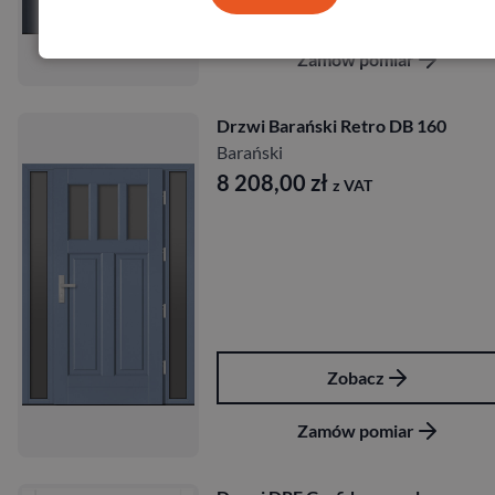
Zobacz
Zamów pomiar
Drzwi Barański Retro DB 160
Barański
8 208,00
zł
z VAT
Zobacz
Zamów pomiar