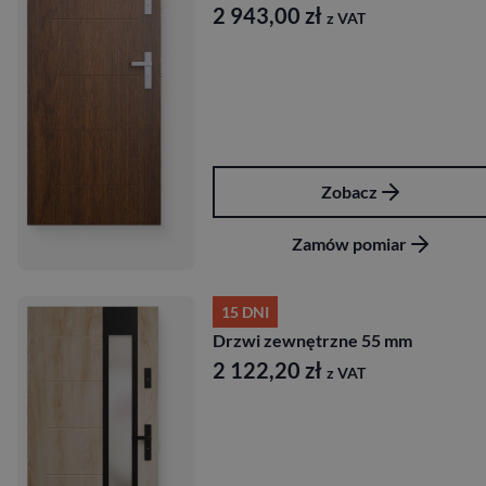
2 943,00
zł
z VAT
Zobacz
Zamów pomiar
15 DNI
Drzwi zewnętrzne 55 mm
2 122,20
zł
z VAT