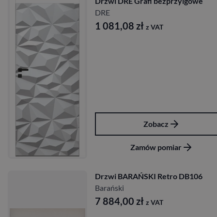
Drzwi DRE Grafi bezprzylgowe
DRE
1 081,08
zł
z VAT
Zobacz
Zamów pomiar
Drzwi BARAŃSKI Retro DB106
Barański
7 884,00
zł
z VAT