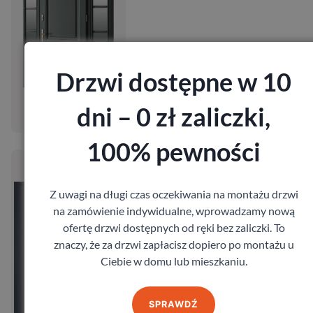
Drzwi dostępne w 10
Zobacz
dni – 0 zł zaliczki,
Zamów pomiar
100% pewności
Drzwi Barański Retro DB 152
Barański
7 992,00
zł
Z uwagi na długi czas oczekiwania na montażu drzwi
z VAT
na zamówienie indywidualne, wprowadzamy nową
ofertę drzwi dostępnych od ręki bez zaliczki. To
znaczy, że za drzwi zapłacisz dopiero po montażu u
Ciebie w domu lub mieszkaniu.
SPRAWDŹ