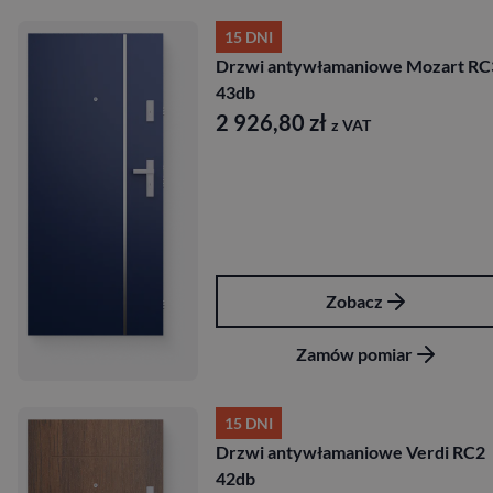
15 DNI
Drzwi antywłamaniowe Mozart RC
43db
2 926,80
zł
z VAT
Zobacz
Zamów pomiar
15 DNI
Drzwi antywłamaniowe Verdi RC2
42db