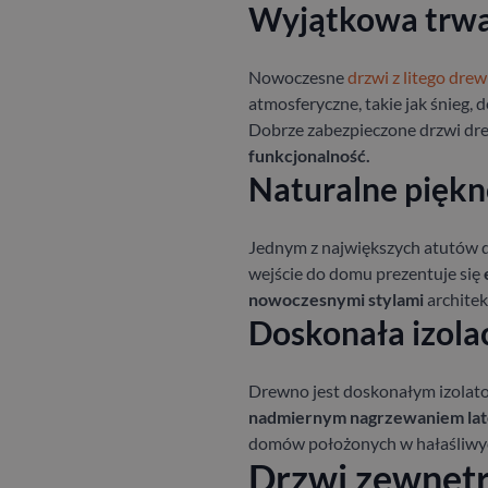
Wyjątkowa trwał
Nowoczesne
drzwi z litego dre
atmosferyczne, takie jak śnieg, d
Dobrze zabezpieczone drzwi dre
funkcjonalność.
Naturalne piękno
Jednym z największych atutów drz
wejście do domu prezentuje się
nowoczesnymi stylami
architek
Doskonała izolac
Drewno jest doskonałym izolator
nadmiernym nagrzewaniem la
domów położonych w hałaśliwyc
Drzwi zewnętrz