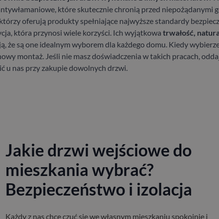
antywłamaniowe, które skutecznie chronią przed niepożądanymi 
 którzy oferują produkty spełniające najwyższe standardy bezpiec
cja, która przynosi wiele korzyści. Ich wyjątkowa
trwałość, natura
ą, że są one idealnym wyborem dla każdego domu. Kiedy wybierzesz
howy montaż. Jeśli nie masz doświadczenia w takich pracach, oddaj
 u nas przy zakupie dowolnych drzwi.
Jakie drzwi wejściowe do
mieszkania wybrać?
Bezpieczeństwo i izolacja
Każdy z nas chce czuć się we własnym mieszkaniu spokojnie i