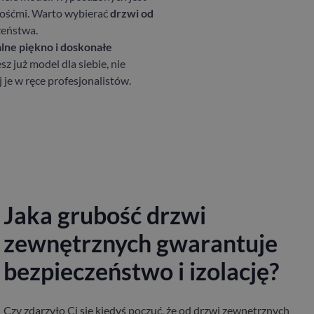
gośćmi. Warto wybierać
drzwi od
zeństwa.
lne piękno i doskonałe
 już model dla siebie, nie
 je w ręce profesjonalistów.
Jaka grubość drzwi
zewnętrznych gwarantuje
bezpieczeństwo i izolację?
Czy zdarzyło Ci się kiedyś poczuć, że od drzwi zewnętrznych