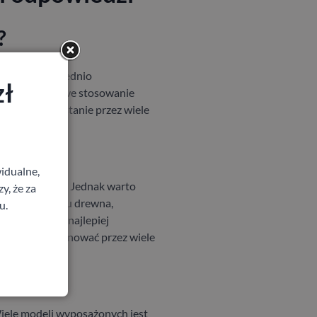
?
istości odpowiednio
zł
e oraz okresowe stosowanie
w doskonałym stanie przez wiele
rewna?
idualne,
k stal czy PVC. Jednak warto
y, że za
ależy od rodzaju drewna,
u.
itego drewna najlepiej
idłowo funkcjonować przez wiele
Wiele modeli wyposażonych jest