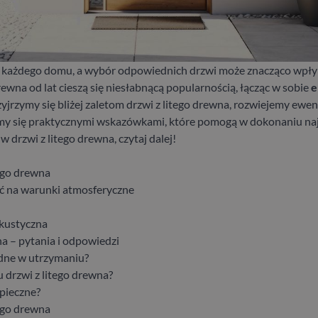
 każdego domu, a wybór odpowiednich drzwi może znacząco wpłyn
rewna od lat cieszą się niesłabnącą popularnością, łącząc w sobie
e
rzyjrzymy się bliżej zaletom drzwi z litego drewna, rozwiejemy ewe
my się praktycznymi wskazówkami, które pomogą w dokonaniu naj
w drzwi z litego drewna, czytaj dalej!
tego drewna
ć na warunki atmosferyczne
akustyczna
a – pytania i odpowiedzi
udne w utrzymaniu?
u drzwi z litego drewna?
zpieczne?
tego drewna