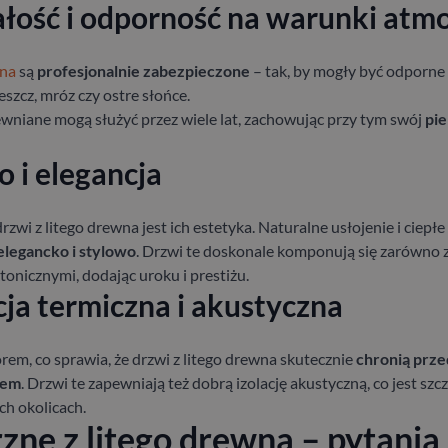
ość i odporność na warunki atm
wna
są
profesjonalnie zabezpieczone
– tak, by mogły być odporne
eszcz, mróz czy ostre słońce.
wniane mogą służyć przez wiele lat, zachowując przy tym swój
pie
 i elegancja
wi z litego drewna jest ich estetyka. Naturalne usłojenie i ciepł
elegancko i stylowo
. Drzwi te doskonale komponują się zarówno 
tonicznymi, dodając uroku i prestiżu.
ja termiczna i akustyczna
em, co sprawia, że drzwi z litego drewna skutecznie
chronią przed
tem
. Drzwi te zapewniają też dobrą izolację akustyczną, co jest s
h okolicach.
ne z litego drewna – pytania