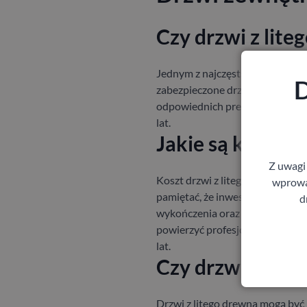
Czy drzwi z lit
Jednym z najczęstszych pytań d
D
zabezpieczone drzwi drewniane
odpowiednich preparatów ochronn
lat.
Jakie są koszty 
Z uwagi
Koszt drzwi z litego drewna moż
wprowad
pamiętać, że inwestycja ta zwrac
d
wykończenia oraz dodatkowych el
powierzyć profesjonalistom, ab
lat.
Czy drzwi z lite
Drzwi z litego drewna mogą być