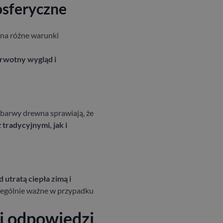
osferyczne
 na różne warunki
rwotny wygląd i
e barwy drewna sprawiają, że
z
tradycyjnymi, jak i
 utratą ciepła zimą i
zczególnie ważne w przypadku
 i odpowiedzi