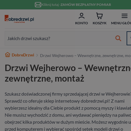
Przejdź do treści
Kliknij tutaj -
ZAMÓW BEZPŁATNY POMIAR
ZAM
Formularz wyszukiwania:
KONTO
KOSZYK
MENU GŁÓ
Formularz wyszukiwania:
Najlepsze marki
DobreDrzwi
Drzwi Wejherowo – Wewnętrzne, zewnętrzne, mo
Od ręki
Wykończenie
Białe
Bezprzylgowe
Szklane
Dwuskrzydłowe
Typ
Do domu
Drewniane
Białe
Dwuskrzydłowe
Przeznaczenie
Do domu
Hybrydowe
RC2
80 cm
w 10 dni
Drzwi Wejherowo – Wewnętrzn
Wewnętrzne
Typ
Nowoczesne
Przesuwne
Ościeżnicą
70 cm
Materiał
Do mieszkania
Aluminiowe
W nowoczesnym stylu
Niestandardowe wymiary
Materiał
Wejściowe wewnątrzklatkowe
Stalowe
RC3
90 cm
zewnętrzne, montaż
Zewnętrzne
Materiał
Ukryte
80 cm
Wykończenie
Pasywne
Stalowe
Antywłamaniowe
Drewniane
RC4
100 cm
Szukasz doświadczonej firmy sprzedającej drzwi w Wejherowie
Sprawdź co oferuje sklep internetowy dobredrzwi.pl! Z nami
Wejściowe
Rodzaj
90 cm
Rodzaj
Szerokość
wybierzesz idealny dla Ciebie produkt z pomocą myszy i klawiat
Nie musisz wychodzić z domu, ani wydawać pieniędzy na paliwo
Na wymiar
obejrzeć kilka produktów w dużym mieście. Możesz wygodnie u
przed komputerem i wybierać spośród setek modeli drzwi o