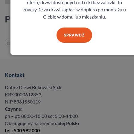
ofertę drzwi dostępnych od ręki bez zaliczki. To
znaczy, że za drzwi zapłacisz dopiero po montażu u
Producenci
Ciebie w domu lub mieszkaniu.
SPRAWDŹ
Kontakt
Dobre Drzwi Bukowski Sp.k.
KRS 0000612853,
NIP 8961550119
Czynne:
pn – pt: 08:00-18:00 so: 8:00-14:00
Obsługujemy na terenie
całej Polski
tel.: 530 992 000