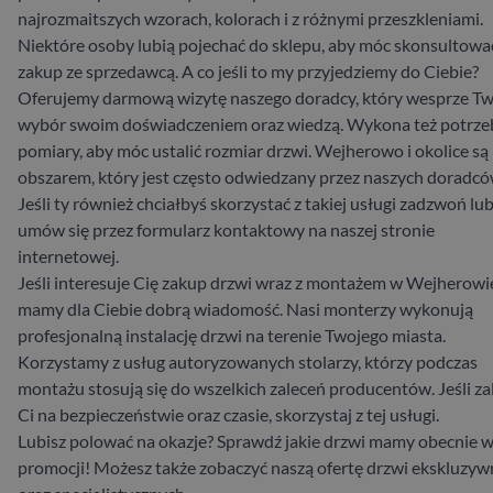
najrozmaitszych wzorach, kolorach i z różnymi przeszkleniami.
Niektóre osoby lubią pojechać do sklepu, aby móc skonsultowa
zakup ze sprzedawcą. A co jeśli to my przyjedziemy do Ciebie?
Oferujemy darmową wizytę naszego doradcy, który wesprze Tw
wybór swoim doświadczeniem oraz wiedzą. Wykona też potrz
pomiary, aby móc ustalić rozmiar drzwi. Wejherowo i okolice są
obszarem, który jest często odwiedzany przez naszych doradcó
Jeśli ty również chciałbyś skorzystać z takiej usługi zadzwoń lu
umów się przez formularz kontaktowy na naszej stronie
internetowej.
Jeśli interesuje Cię zakup drzwi wraz z montażem w Wejherowie
mamy dla Ciebie dobrą wiadomość. Nasi monterzy wykonują
profesjonalną instalację drzwi na terenie Twojego miasta.
Korzystamy z usług autoryzowanych stolarzy, którzy podczas
montażu stosują się do wszelkich zaleceń producentów. Jeśli za
Ci na bezpieczeństwie oraz czasie, skorzystaj z tej usługi.
Lubisz polować na okazje? Sprawdź jakie drzwi mamy obecnie 
promocji! Możesz także zobaczyć naszą ofertę drzwi ekskluzy