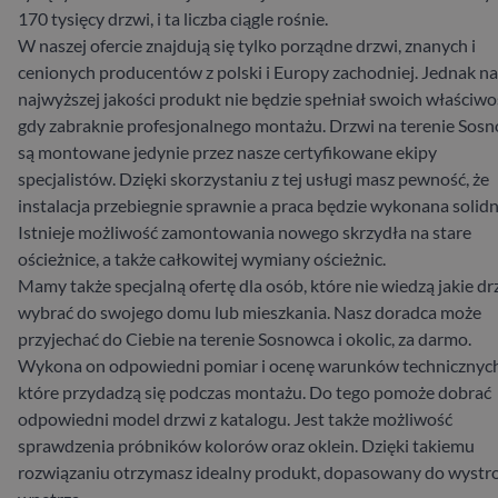
170 tysięcy drzwi, i ta liczba ciągle rośnie.
W naszej ofercie znajdują się tylko porządne drzwi, znanych i
cenionych producentów z polski i Europy zachodniej. Jednak n
najwyższej jakości produkt nie będzie spełniał swoich właściwoś
gdy zabraknie profesjonalnego montażu. Drzwi na terenie Sos
są montowane jedynie przez nasze certyfikowane ekipy
specjalistów. Dzięki skorzystaniu z tej usługi masz pewność, że
instalacja przebiegnie sprawnie a praca będzie wykonana solidn
Istnieje możliwość zamontowania nowego skrzydła na stare
ościeżnice, a także całkowitej wymiany ościeżnic.
Mamy także specjalną ofertę dla osób, które nie wiedzą jakie dr
wybrać do swojego domu lub mieszkania. Nasz doradca może
przyjechać do Ciebie na terenie Sosnowca i okolic, za darmo.
Wykona on odpowiedni pomiar i ocenę warunków technicznych
które przydadzą się podczas montażu. Do tego pomoże dobrać
odpowiedni model drzwi z katalogu. Jest także możliwość
sprawdzenia próbników kolorów oraz oklein. Dzięki takiemu
rozwiązaniu otrzymasz idealny produkt, dopasowany do wystr