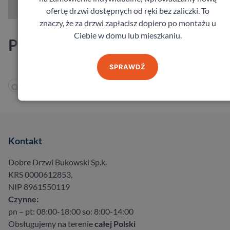
ofertę drzwi dostępnych od ręki bez zaliczki. To
znaczy, że za drzwi zapłacisz dopiero po montażu u
Ciebie w domu lub mieszkaniu.
Producenci
SPRAWDŹ
Kontakt
Dobre Drzwi Bukowski Sp.k.
KRS 0000612853,
NIP 8961550119
Czynne:
pn – pt: 08:00-18:00 so: 8:00-14:00
Obsługujemy na terenie
całej Polski