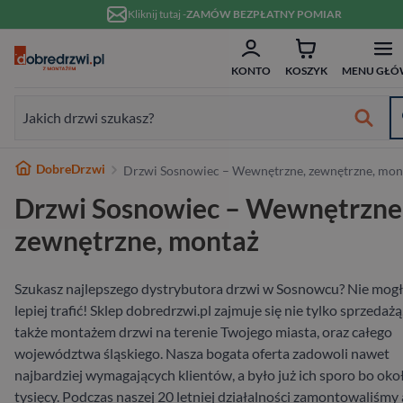
Przejdź do treści
Kliknij tutaj -
ZAMÓW BEZPŁATNY POMIAR
ZAM
Formularz wyszukiwania:
KONTO
KOSZYK
MENU GŁÓ
Formularz wyszukiwania:
Najlepsze marki
DobreDrzwi
Drzwi Sosnowiec – Wewnętrzne, zewnętrzne, mon
Od ręki
Wykończenie
Białe
Bezprzylgowe
Szklane
Dwuskrzydłowe
Typ
Do domu
Drewniane
Białe
Dwuskrzydłowe
Przeznaczenie
Do domu
Hybrydowe
RC2
80 cm
w 10 dni
Drzwi Sosnowiec – Wewnętrzne
Wewnętrzne
Typ
Nowoczesne
Przesuwne
Ościeżnicą
70 cm
Materiał
Do mieszkania
Aluminiowe
W nowoczesnym stylu
Niestandardowe wymiary
Materiał
Wejściowe wewnątrzklatkowe
Stalowe
RC3
90 cm
zewnętrzne, montaż
Zewnętrzne
Materiał
Ukryte
80 cm
Wykończenie
Pasywne
Stalowe
Antywłamaniowe
Drewniane
RC4
100 cm
Szukasz najlepszego dystrybutora drzwi w Sosnowcu? Nie mog
lepiej trafić! Sklep dobredrzwi.pl zajmuje się nie tylko sprzedażą,
Wejściowe
Rodzaj
90 cm
Rodzaj
Szerokość
także montażem drzwi na terenie Twojego miasta, oraz całego
województwa śląskiego. Nasza bogata oferta zadowoli nawet
Na wymiar
najbardziej wymagających klientów, a było już ich sporo bo oko
tysięcy. Podczas naszej 20 letniej działalności zamontowaliśmy 