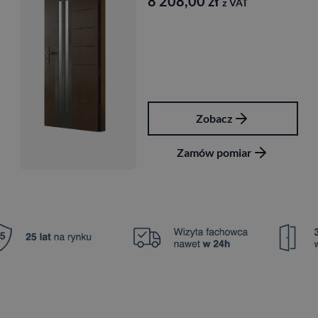
 208,00
zł
9 2
z VAT
Zobacz
Zamów pomiar