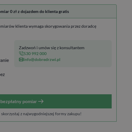
ar 0 zł z dojazdem do klienta gratis
miarów klienta wymaga skorygowania przez doradcę
Zadzwoń i umów się z konsultantem
530 992 000
info@dobredrzwi.pl
anie
bez
bezpłatny pomiar
i skorzystaj z najwygodniejszej formy zakupu!