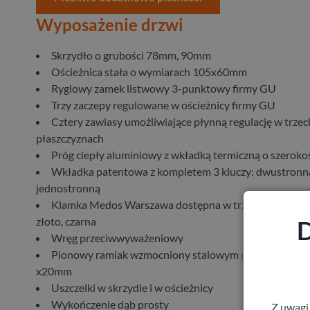
Wyposażenie drzwi
​Skrzydło ​o ​grubości​ 78​mm, 90mm
Ościeżnica ​stała ​o ​wymiarach​ 105​x​60​mm
​Ryglowy zamek listwowy 3-punktowy firmy GU
​Trzy ​zaczepy ​regulowane ​w ​ościeżnicy ​firmy​ GU
Cztery ​zawiasy​ umożliwiające ​płynną ​regulację ​w ​trzech
płaszczyznach​
Próg ​ciepły ​aluminiowy​ z​ wkładką ​termiczną ​o ​szerokoś
Wkładka ​patentowa ​z ​kompletem ​3 ​kluczy: ​dwustronna ​lub
jednostronną​
Klamka Medos Warszawa dostępna w trzech kolorach: i
złoto, czarna
D
Wręg ​przeciwwyważeniowy
​Pionowy ​ramiak ​wzmocniony​ stalowym ​profilem ​„C” ​o 
x​20​mm
Uszczelki ​w ​skrzydle​ i ​w ​ościeżnicy​
Wykończenie​ dąb ​prosty
Z uwagi