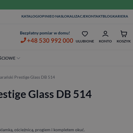
WIZYTA I POMIA
KATALOGI
OPINIE
O NAS
LOKALIZACJE
KONTAKT
BLOG
KARIERA
D 1ZŁ
OPIEKA SERWISOWA AŻ 7 LAT
ZŁ
Bezpłatny pomiar w domu!
+48 530 992 000
ULUBIONE
KONTO
KOSZYK
ŚCIOWE
Szerokość
arański Prestige Glass DB 514
80 cm
estige Glass DB 514
90 cm
100 cm
klamką, ościeżnicą, progiem i kompletem okuć.