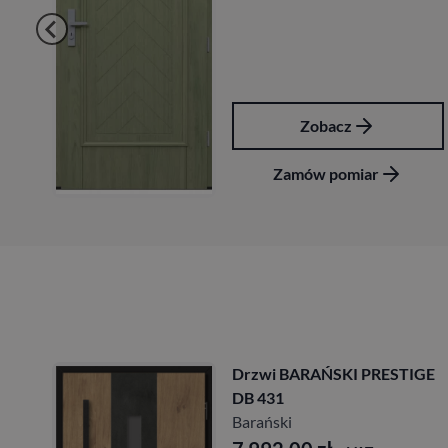
Zobacz
Zamów pomiar
Zam
Drzwi BARAŃSKI PRESTIGE
D
DB 431
D
Barański
B