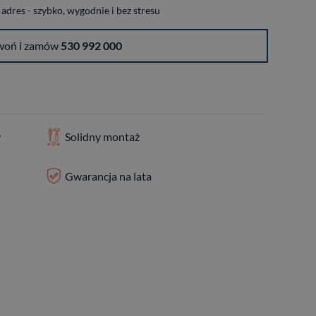
dres - szybko, wygodnie i bez stresu
woń i zamów
530 992 000
y
Solidny montaż
Gwarancja na lata