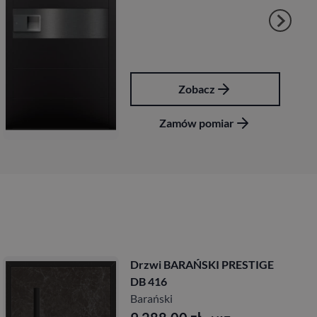
acz
Zobac
pomiar
Zamów po
i BARAŃSKI PRESTIGE
Drzwi B
16
DB 421
ski
Barański