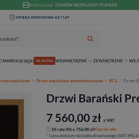
Kliknij tutaj -
ZAMÓW BEZPŁATNY POMIAR
WIZYTA I POMIAR W DOMU 0
AŻ 7 LAT
MONTAŻ I KLAMKI O
ZŁ
zukiwania:
E MARKI
WEWNĘTRZNE
ZEWNĘTRZNE
WEJ
OD RĘKI
W 10 DNI
nie
teriał
Materiał
Rodzaj
Rodzaj
Antywłamaniowe
rzne wejściowe
Drzwi wejściowe antywłamaniowe
RC2
Drzwi B
ybrydowe
Szklane
Dwuskrzydłowe
Dwuskrzydłowe
RC2
Drzwi Barański Pr
snym stylu
alowe
Ościeżnicą
Niestandardowe wymiary
70 cm
RC3
ewniane
80 cm
RC4
90 cm
7 560,00
zł
z VAT
Na wymiar
Kup na raty
10 raty 0% x
756,00
zł
* Cena dotyczy skrzydła drzwiowego (VAT 8%) z 