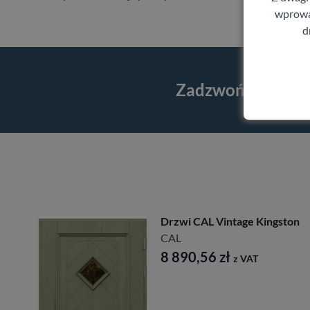
wprowad
d
Zadzwoń i skorzy
CAL Vintage Kingston
Drzwi CA
Longinus
CAL
0,56
zł
z VAT
7 827,