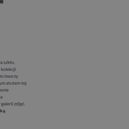
a szkło,
kolekcji
em tworzy
ym atutem tej
zenie
ca
alerii zdjęć.
ką.