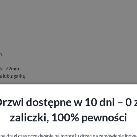
 ​
ci ​72​mm​
​​ ​z ​gałką ​
nox, stare
rzwi dostępne w 10 dni – 0 
​wymiarach ​40​
zaliczki, 100% pewności
 na długi czas oczekiwania na montażu drzwi na zamówienie indyw