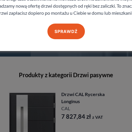
zamy nową ofertę drzwi dostępnych od ręki bez zaliczki. To znacz
rzwi zapłacisz dopiero po montażu u Ciebie w domu lub mieszkani
SPRAWDŹ
staj z pomocy Doradcy przy wyborze drzw
Produkty z kategorii Drzwi pasywne
L Rycerska
Drzwi Cal Wa
CAL
8 179,92
z
84
zł
z VAT