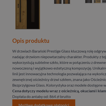
Opis produktu
W drzwiach Barański Prestige Glass kluczową rolę odgryw
nadając drzwiom niepowtarzalny charakter. Produkty z tej 
wykorzystują subtelne szkło, które w połączeniu z drewn
nowoczesną i wyjątkowo estetyczną kompozycję. Unikaln
linii jest innowacyjna technologia pozwalająca na wykońc
zewnętrznej ościeżnicy drzwi szkłem, znana jako Ościeżni
Bezprzylgowa Glass. Kolorystyka oraz modele dostępne w g
Cena dotyczy modelu wraz z ościeżnicą, okuciami i klam
Dopłata do antaby od: 864 zł brutto
Możliwe dodatkowe płatności