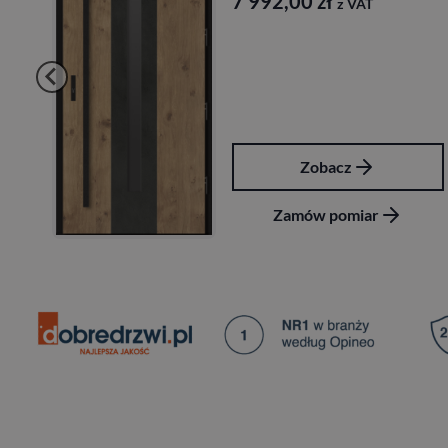
7 992,00
zł
8
z VAT
Zobacz
Zamów pomiar