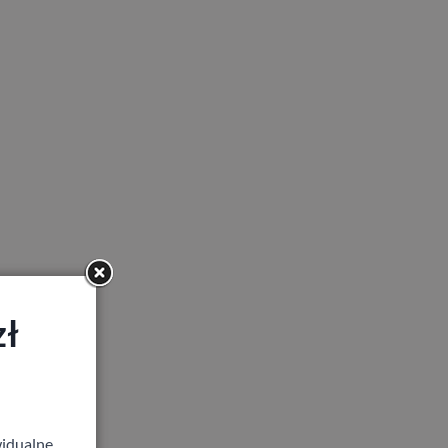
zł
idualne,