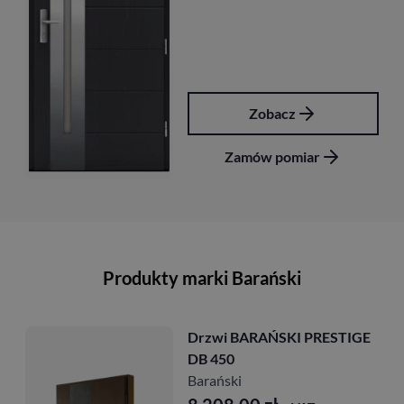
Zobacz
Zob
ów pomiar
Zamów 
Produkty marki Barański
rzwi BARAŃSKI PRESTIGE
Drzw
B 450
DB 4
arański
Barań