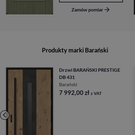
amów pomiar
Zamó
Produkty marki Barański
Drzwi BARAŃSKI PRESTIGE
D
DB 431
D
Barański
B
7 992,00
zł
8
z VAT