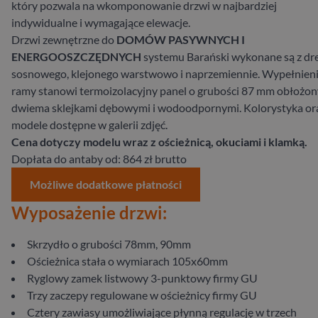
który pozwala na wkomponowanie drzwi w najbardziej
indywidualne i wymagające elewacje.
Drzwi zewnętrzne do
DOMÓW PASYWNYCH I
ENERGOOSZCZĘDNYCH
systemu Barański wykonane są z d
sosnowego, klejonego warstwowo i naprzemiennie. Wypełnien
ramy stanowi termoizolacyjny panel o grubości 87 mm obłożon
dwiema sklejkami dębowymi i wodoodpornymi. Kolorystyka or
modele dostępne w galerii zdjęć.
Cena dotyczy modelu wraz z ościeżnicą, okuciami i klamką.
Dopłata do antaby od: 864 zł brutto
Możliwe dodatkowe płatności
Wyposażenie drzwi:
Skrzydło ​o ​grubości​ 78​mm, 90mm
Ościeżnica ​stała ​o ​wymiarach​ 105​x​60​mm
​Ryglowy zamek listwowy 3-punktowy firmy GU
Trzy ​zaczepy ​regulowane ​w ​ościeżnicy ​firmy​ GU
Cztery ​zawiasy​ umożliwiające ​płynną ​regulację ​w ​trzech ​