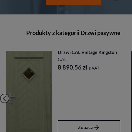
Produkty z kategorii Drzwi pasywne
AL Vintage Kingston
Drzwi CAL
Longinus
CAL
,56
zł
z VAT
7 827,8
Zobacz
Z