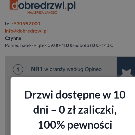
tel.:
530 992 000
info@dobredrzwi.pl
Czynne:
Poniedziałek-Piątek 09:00-18:00 Sobota 8:00-14:00
Drzwi dostępne w 10
dni – 0 zł zaliczki,
100% pewności