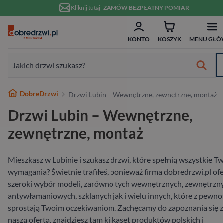
Przejdź do treści
Kliknij tutaj -
ZAMÓW BEZPŁATNY POMIAR
ZAM
Formularz wyszukiwania:
KONTO
KOSZYK
MENU GŁÓ
Formularz wyszukiwania:
Najlepsze marki
DobreDrzwi
Drzwi Lubin – Wewnętrzne, zewnętrzne, montaż
Od ręki
Wykończenie
Białe
Bezprzylgowe
Szklane
Dwuskrzydłowe
Typ
Do domu
Drewniane
Białe
Dwuskrzydłowe
Przeznaczenie
Do domu
Hybrydowe
RC2
80 cm
w 10 dni
Drzwi Lubin – Wewnętrzne,
Wewnętrzne
Typ
Nowoczesne
Przesuwne
Ościeżnicą
70 cm
Materiał
Do mieszkania
Aluminiowe
W nowoczesnym stylu
Niestandardowe wymiary
Materiał
Wejściowe wewnątrzklatkowe
Stalowe
RC3
90 cm
zewnętrzne, montaż
Zewnętrzne
Materiał
Ukryte
80 cm
Wykończenie
Pasywne
Stalowe
Antywłamaniowe
Drewniane
RC4
100 cm
Mieszkasz w Lubinie i szukasz drzwi, które spełnią wszystkie T
wymagania? Świetnie trafiłeś, ponieważ firma dobredrzwi.pl of
Wejściowe
Rodzaj
90 cm
Rodzaj
Szerokość
szeroki wybór modeli, zarówno tych wewnętrznych, zewnętrzn
antywłamaniowych, szklanych jak i wielu innych, które z pewno
Na wymiar
sprostają Twoim oczekiwaniom. Zachęcamy do zapoznania się z
naszą ofertą, znajdziesz tam kilkaset produktów polskich i