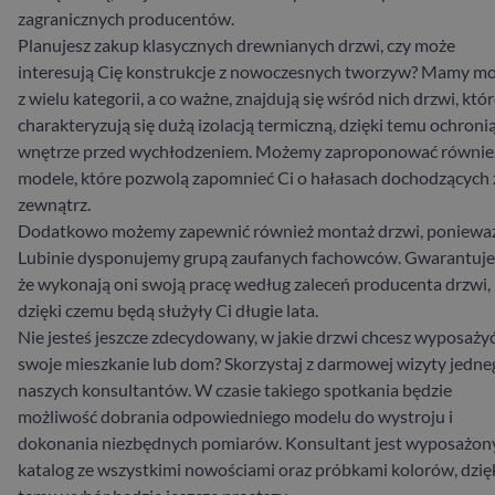
zagranicznych producentów.
Planujesz zakup klasycznych drewnianych drzwi, czy może
interesują Cię konstrukcje z nowoczesnych tworzyw? Mamy m
z wielu kategorii, a co ważne, znajdują się wśród nich drzwi, któ
charakteryzują się dużą izolacją termiczną, dzięki temu ochroni
wnętrze przed wychłodzeniem. Możemy zaproponować równie
modele, które pozwolą zapomnieć Ci o hałasach dochodzących 
zewnątrz.
Dodatkowo możemy zapewnić również montaż drzwi, poniewa
Lubinie dysponujemy grupą zaufanych fachowców. Gwarantuj
że wykonają oni swoją pracę według zaleceń producenta drzwi,
dzięki czemu będą służyły Ci długie lata.
Nie jesteś jeszcze zdecydowany, w jakie drzwi chcesz wyposaży
swoje mieszkanie lub dom? Skorzystaj z darmowej wizyty jedne
naszych konsultantów. W czasie takiego spotkania będzie
możliwość dobrania odpowiedniego modelu do wystroju i
dokonania niezbędnych pomiarów. Konsultant jest wyposażon
katalog ze wszystkimi nowościami oraz próbkami kolorów, dzię