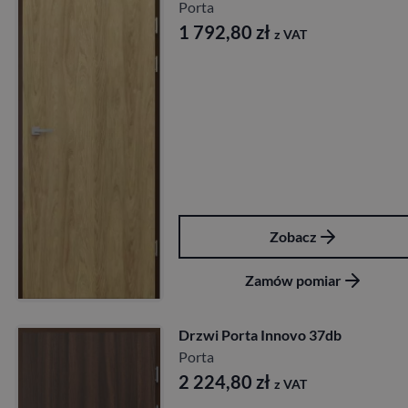
Porta
1 792,80
zł
z VAT
Zobacz
Zamów pomiar
Drzwi Porta Innovo 37db
Porta
2 224,80
zł
z VAT