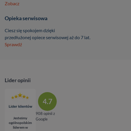
Zobacz
Opieka serwisowa
Ciesz się spokojem dzięki
przedłużonej opiece serwisowej aż do 7 lat.
Sprawdź
Lider opinii
4.7
908 opinii z
Jesteśmy
Google
ogólnopolskim
liderem w