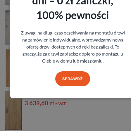
dni – 0 zł zaliczki,
100% pewności
Drzwi Gerda COMFORT 60 rc2 30db
2 029,32
zł
z VAT
Z uwagi na długi czas oczekiwania na montażu drzwi
na zamówienie indywidualne, wprowadzamy nową
ofertę drzwi dostępnych od ręki bez zaliczki. To
Drzwi DRE Enter akustik 32 dB
znaczy, że za drzwi zapłacisz dopiero po montażu u
883,44
zł
Ciebie w domu lub mieszkaniu.
z VAT
SPRAWDŹ
Drzwi Porta Akustyczne 42db
3 639,60
zł
z VAT