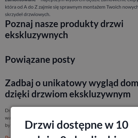
która od A do Z zajmie się sprawnym montażem Twoich nowyc
skrzydeł drzwiowych.
Poznaj nasze produkty drzwi
ekskluzywnych
Powiązane posty
Zadbaj o unikatowy wygląd do
dzięki drzwiom ekskluzywnym
Drzwi, zarówno te zewnętrzne, jak i wewnętrzne, stanowią bar
ważny element aranżacji Twojego domu. Warto dobrac skrzydła
Drzwi dostępne w 10
by jak najl…
Przeczytaj więcej