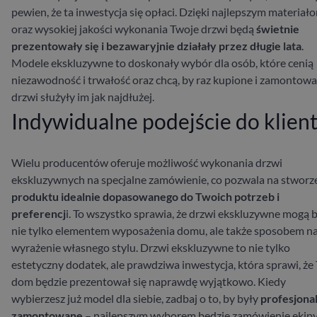
pewien, że ta inwestycja się opłaci. Dzięki najlepszym materiał
oraz wysokiej jakości wykonania Twoje drzwi będą
świetnie
prezentowały się i bezawaryjnie działały przez długie lata
.
Modele ekskluzywne to doskonały wybór dla osób, które cenią
niezawodność i trwałość oraz chcą, by raz kupione i zamontow
drzwi służyły im jak najdłużej.
Indywidualne podejście do klien
Wielu producentów oferuje możliwość wykonania drzwi
ekskluzywnych na specjalne zamówienie, co pozwala na stworz
produktu idealnie dopasowanego do Twoich potrzeb i
preferencj
i. To wszystko sprawia, że drzwi ekskluzywne mogą 
nie tylko elementem wyposażenia domu, ale także sposobem n
wyrażenie własnego stylu.
Drzwi ekskluzywne to nie tylko
estetyczny dodatek, ale prawdziwa inwestycja, która sprawi, że
dom będzie prezentował się naprawdę wyjątkowo. Kiedy
wybierzesz już model dla siebie, zadbaj o to, by były
profesjona
zamontowane
– najlepszym wyborem będzie zamówienie ekipy