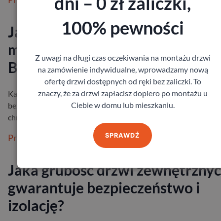
dni – 0 zł zaliczki,
100% pewności
Jakie drzwi wejściowe do
mieszkania wybrać?
Z uwagi na długi czas oczekiwania na montażu drzwi
Bezpieczeństwo i izolacja
na zamówienie indywidualne, wprowadzamy nową
ofertę drzwi dostępnych od ręki bez zaliczki. To
znaczy, że za drzwi zapłacisz dopiero po montażu u
Każdy z nas chce czuć się we własnym mieszkaniu spokojnie i
Ciebie w domu lub mieszkaniu.
bezpiecznie. Drzwi wejściowe odgrywają w tym ogromną rolę –
chronią przed hałase…
SPRAWDŹ
Przeczytaj więcej
Jaka grubość drzwi zewnętrzny
gwarantuje bezpieczeństwo i
izolację?