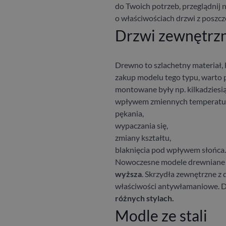
do Twoich potrzeb, przeglądnij 
o właściwościach drzwi z poszc
Drzwi zewnętrz
Drewno to szlachetny materiał, 
zakup modelu tego typu, warto p
montowane były np. kilkadziesią
wpływem zmiennych temperatur 
pękania,
wypaczania się,
zmiany kształtu,
blaknięcia pod wpływem słońca
Nowoczesne modele drewniane s
wyższa
. Skrzydła zewnętrzne z
właściwości antywłamaniowe. Dr
różnych stylach.
Modle ze stali