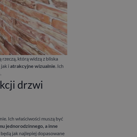
zeczą, którą widzą z bliska
, jak i
atrakcyjne wizualnie
. Ich
.
kcji drzwi
nie. Ich właściwości muszą być
mu jednorodzinnego, a inne
e będą jak najlepiej dopasowane