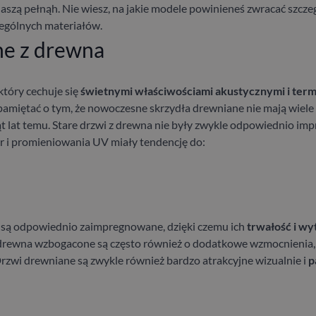
naszą pełnąh
. Nie wiesz, na jakie modele powinieneś zwracać szcz
zególnych materiałów.
ne z drewna
który cechuje się
świetnymi właściwościami akustycznymi i ter
amiętać o tym, że nowoczesne skrzydła drewniane nie mają wiele 
t lat temu. Stare drzwi z drewna nie były zwykle odpowiednio im
i promieniowania UV miały tendencję do:
.
ą odpowiednio zaimpregnowane, dzięki czemu ich
trwałość i wy
 drewna wzbogacone są często również o dodatkowe wzmocnienia, 
zwi drewniane są zwykle również bardzo atrakcyjne wizualnie i
p