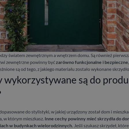
ędzy światem zewnętrznym a wnętrzem domu. Są również pierwszą r
rzwi zewnętrzne powinny być
zarówno funkcjonalne i bezpieczne
eżnione są od tego, z jakiego materiału zostało wykonane skrzydło
y wykorzystywane są do produ
?
pasowane do stylistyki, w jakiej urządzony został dom i mieszka
a, w którym mieszkasz.
Inne cechy powinny mieć skrzydła do do
niach w budynkach wielorodzinnych.
Jeśli szukasz skrzydeł, któr