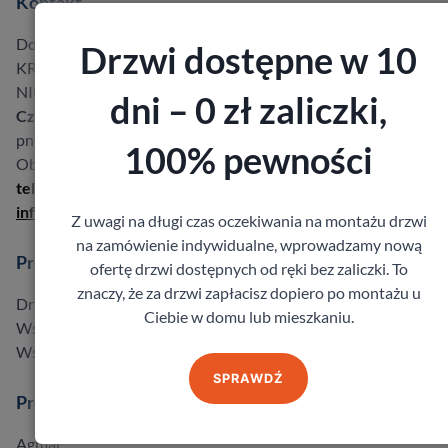
Kontakt
Dobre Drzwi Bukowski Sp.k.
Drzwi dostępne w 10
KRS 0000612853,
NIP 8961550119
dni – 0 zł zaliczki,
Czynne:
pn – pt: 08:00-18:00 so: 8:00-14:00
100% pewności
Obsługujemy na terenie
całej Polski
tel.: 530 992 000
info@dobredrzwi.pl
Z uwagi na długi czas oczekiwania na montażu drzwi
na zamówienie indywidualne, wprowadzamy nową
Produkty
ofertę drzwi dostępnych od ręki bez zaliczki. To
znaczy, że za drzwi zapłacisz dopiero po montażu u
Drzwi w promocji do -40%
Ciebie w domu lub mieszkaniu.
Wszystkie produkty
Wszyscy producenci
SPRAWDŹ
Producenci
Agmar