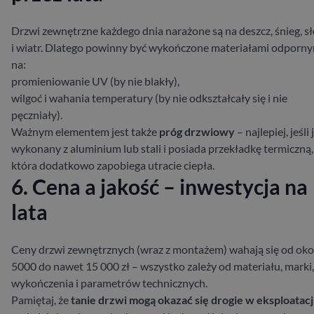
Drzwi zewnętrzne każdego dnia narażone są na deszcz, śnieg, s
i wiatr. Dlatego powinny być wykończone materiałami odporn
na:
promieniowanie UV (by nie blakły),
wilgoć i wahania temperatury (by nie odkształcały się i nie
pęczniały).
Ważnym elementem jest także
próg drzwiowy
– najlepiej, jeśli 
wykonany z aluminium lub stali i posiada przekładkę termiczną,
która dodatkowo zapobiega utracie ciepła.
6. Cena a jakość – inwestycja na
lata
Ceny drzwi zewnętrznych (wraz z montażem) wahają się od oko
5000 do nawet 15 000 zł – wszystko zależy od materiału, marki,
wykończenia i parametrów technicznych.
Pamiętaj, że
tanie drzwi mogą okazać się drogie w eksploatacj