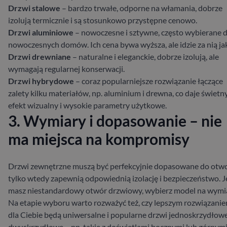
Drzwi stalowe
– bardzo trwałe, odporne na włamania, dobrze
izolują termicznie i są stosunkowo przystępne cenowo.
Drzwi aluminiowe
– nowoczesne i sztywne, często wybierane 
nowoczesnych domów. Ich cena bywa wyższa, ale idzie za nią ja
Drzwi drewniane
– naturalne i eleganckie, dobrze izolują, ale
wymagają regularnej konserwacji.
Drzwi hybrydowe
– coraz popularniejsze rozwiązanie łączące
zalety kilku materiałów, np. aluminium i drewna, co daje świetn
efekt wizualny i wysokie parametry użytkowe.
3. Wymiary i dopasowanie – nie
ma miejsca na kompromisy
Drzwi zewnętrzne muszą być perfekcyjnie dopasowane do otw
tylko wtedy zapewnią odpowiednią izolację i bezpieczeństwo. Je
masz niestandardowy otwór drzwiowy, wybierz model na wymia
Na etapie wyboru warto rozważyć też, czy lepszym rozwiązani
dla Ciebie będą uniwersalne i popularne drzwi jednoskrzydłowe
dwuskrzydłowe – np. takie z doświetlami bocznymi lub górnymi