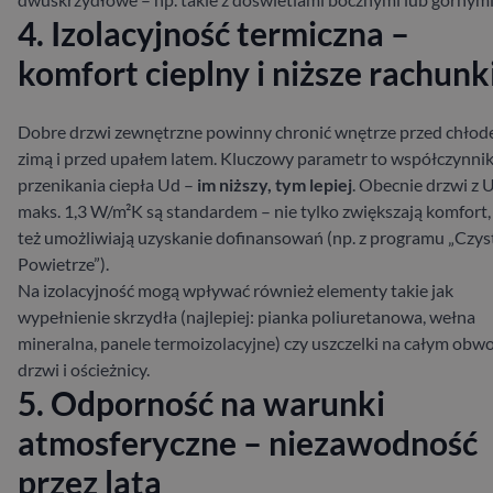
4. Izolacyjność termiczna –
komfort cieplny i niższe rachunk
Dobre drzwi zewnętrzne powinny chronić wnętrze przed chło
zimą i przed upałem latem. Kluczowy parametr to współczynni
przenikania ciepła Ud –
im niższy, tym lepiej
. Obecnie drzwi z 
maks. 1,3 W/m²K są standardem – nie tylko zwiększają komfort,
też umożliwiają uzyskanie dofinansowań (np. z programu „Czys
Powietrze”).
Na izolacyjność mogą wpływać również elementy takie jak
wypełnienie skrzydła (najlepiej: pianka poliuretanowa, wełna
mineralna, panele termoizolacyjne) czy uszczelki na całym obw
drzwi i ościeżnicy.
5. Odporność na warunki
atmosferyczne – niezawodność
przez lata