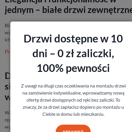
jednym – białe drzwi zewnętrzn
Białe drzwi zewnętrzne to element, który może całkowicie odmi
wygląd Twojego domu. Choć mogą wydawać się prostym wybo
Drzwi dostępne w 10
ich …
dni – 0 zł zaliczki,
Przeczytaj więcej
100% pewności
Drzwi zewnętrzne – jak powinn
się otwierać? Praktyczne
Z uwagi na długi czas oczekiwania na montażu drzwi
na zamówienie indywidualne, wprowadzamy nową
wskazówki
ofertę drzwi dostępnych od ręki bez zaliczki. To
znaczy, że za drzwi zapłacisz dopiero po montażu u
Wyobraź sobie taką sytuację: wracasz do domu z zakupami, w j
Ciebie w domu lub mieszkaniu.
ręce torby, w drugiej parasol, a Ty… próbujesz jeszcze zmieścić s
wąsk…