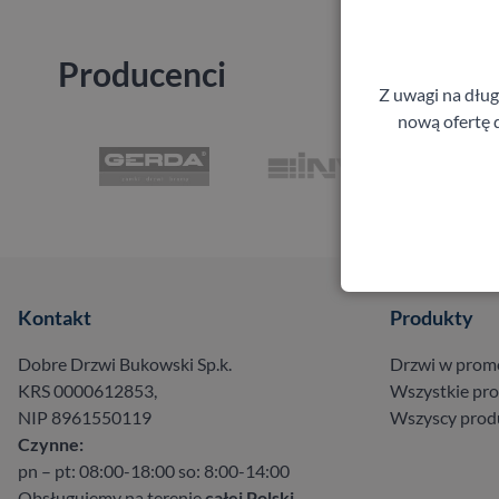
Producenci
Z uwagi na dłu
nową ofertę d
Kontakt
Produkty
Dobre Drzwi Bukowski Sp.k.
Drzwi w prom
KRS 0000612853,
Wszystkie pr
NIP 8961550119
Wszyscy prod
Czynne:
pn – pt: 08:00-18:00 so: 8:00-14:00
Obsługujemy na terenie
całej Polski