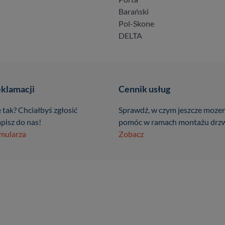
Barański
Pol-Skone
DELTA
eklamacji
Cennik usług
 tak? Chciałbyś zgłosić
Sprawdź, w czym jeszcze moze
pisz do nas!
pomóc w ramach montażu drzw
rmularza
Zobacz