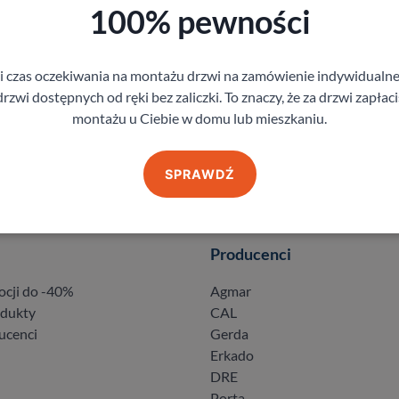
100% pewności
gi czas oczekiwania na montażu drzwi na zamówienie indywidual
rzwi dostępnych od ręki bez zaliczki. To znaczy, że za drzwi zapłac
montażu u Ciebie w domu lub mieszkaniu.
SPRAWDŹ
Producenci
ocji do -40%
Agmar
odukty
CAL
ucenci
Gerda
Erkado
DRE
Porta