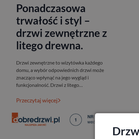
Ponadczasowa
trwałość i styl –
drzwi zewnętrzne z
litego drewna.
Drzwi zewnętrzne to wizytówka każdego
domu, a wybór odpowiednich drzwi może
znacząco wpłynąć na jego wygląd i
funkcjonalność. Drzwi z litego…
Przeczytaj więcej
Drzwi