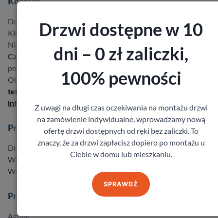
Kontakt
Dobre Drzwi Bukowski Sp.k.
Drzwi dostępne w 10
KRS 0000612853,
NIP 8961550119
dni – 0 zł zaliczki,
Czynne:
pn – pt: 08:00-18:00 so: 8:00-14:00
100% pewności
Obsługujemy na terenie
całej Polski
tel.: 530 992 000
info@dobredrzwi.pl
Z uwagi na długi czas oczekiwania na montażu drzwi
na zamówienie indywidualne, wprowadzamy nową
Produkty
ofertę drzwi dostępnych od ręki bez zaliczki. To
znaczy, że za drzwi zapłacisz dopiero po montażu u
Drzwi w promocji do -40%
Ciebie w domu lub mieszkaniu.
Wszystkie produkty
Wszyscy producenci
SPRAWDŹ
Producenci
Agmar