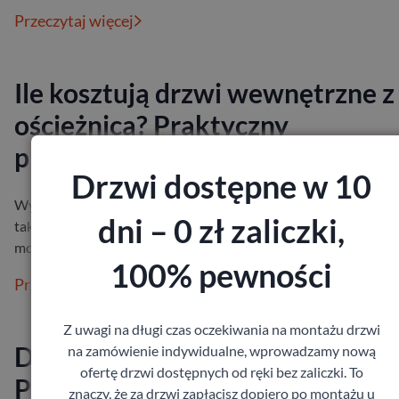
Przeczytaj więcej
Ile kosztują drzwi wewnętrzne z
ościeżnicą? Praktyczny
przewodnik po cenach i wyborz
Drzwi dostępne w 10
Wybór odpowiednich drzwi może być wyzwaniem, zwłaszcza p
dni – 0 zł zaliczki,
tak wielu dostępnych opcjach. Na rynku dostępnych jest mnós
modeli drzwi wewn…
100% pewności
Przeczytaj więcej
Z uwagi na długi czas oczekiwania na montażu drzwi
Drzwi sosnowe czy dębowe?
na zamówienie indywidualne, wprowadzamy nową
ofertę drzwi dostępnych od ręki bez zaliczki. To
Porównanie, które pomoże Ci
znaczy, że za drzwi zapłacisz dopiero po montażu u