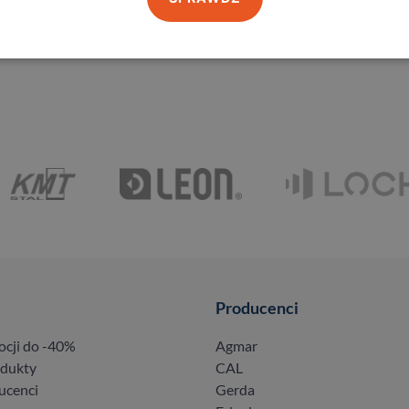
Producenci
ocji do -40%
Agmar
odukty
CAL
ucenci
Gerda