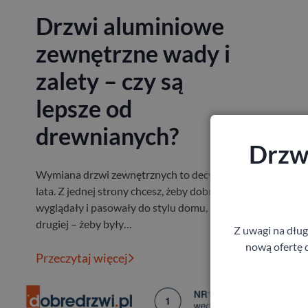
Drzwi aluminiowe
zewnętrzne wady i
zalety – czy są
lepsze od
drewnianych?
Drzwi
Wymiana drzwi zewnętrznych to decyzja na
lata. Z jednej strony chcesz, żeby dobrze
wyglądały i pasowały do stylu domu, z
drugiej – żeby były…
Z uwagi na dłu
nową ofertę d
Przeczytaj więcej