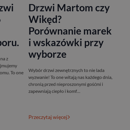
zwi
Drzwi Martom czy
6
Wikęd?
Porównanie marek
oru.
i wskazówki przy
wyborze
na z
dejmujemy
Wybór drzwi zewnętrznych to nie lada
omu. To one
wyzwanie! To one witają nas każdego dnia,
chronią przed nieproszonymi gośćmi i
zapewniają ciepło i komf…
Przeczytaj więcej