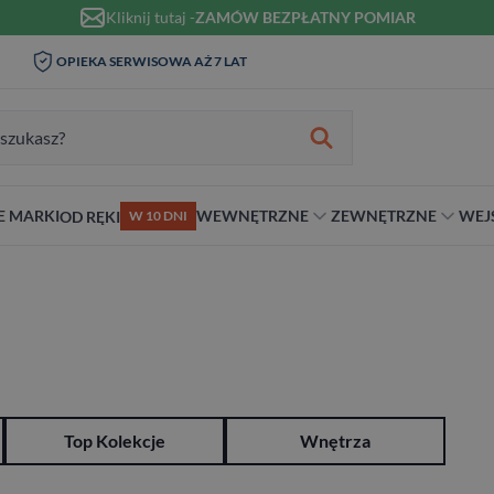
Kliknij tutaj -
ZAMÓW BEZPŁATNY POMIAR
WIZYTA I POMIAR W DOMU 0
OPIEKA SERWISOWA AŻ 7 LAT
ZŁ
zukiwania:
E MARKI
WEWNĘTRZNE
ZEWNĘTRZNE
WEJ
OD RĘKI
W 10 DNI
nie
teriał
Materiał
Rodzaj
Rodzaj
Antywłamaniowe
ybrydowe
Szklane
Dwuskrzydłowe
Dwuskrzydłowe
RC2
snym stylu
alowe
Ościeżnicą
Niestandardowe wymiary
70 cm
RC3
ewniane
80 cm
RC4
90 cm
Na wymiar
Top Kolekcje
Wnętrza