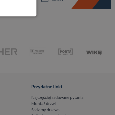
Przydatne linki
Najczęściej zadawane pytania
Montaż drzwi
Sadzimy drzewa