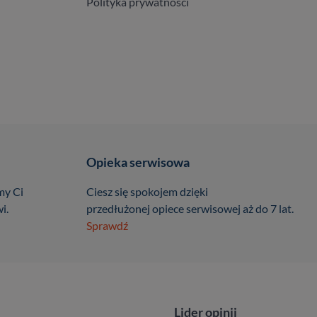
Polityka prywatności
Opieka serwisowa
my Ci
Ciesz się spokojem dzięki
i.
przedłużonej opiece serwisowej aż do 7 lat.
Sprawdź
Lider opinii