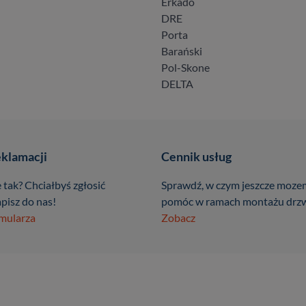
Erkado
DRE
Porta
Barański
Pol-Skone
DELTA
eklamacji
Cennik usług
 tak? Chciałbyś zgłosić
Sprawdź, w czym jeszcze moze
pisz do nas!
pomóc w ramach montażu drzw
rmularza
Zobacz