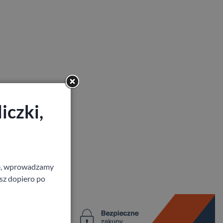
iczki,
ne, wprowadzamy
isz dopiero po