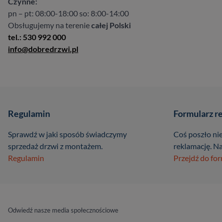
Czynne:
pn – pt: 08:00-18:00 so: 8:00-14:00
Obsługujemy na terenie
całej Polski
tel.: 530 992 000
info@dobredrzwi.pl
Regulamin
Formularz r
Sprawdź w jaki sposób świadczymy
Coś poszło nie
sprzedaż drzwi z montażem.
reklamację. Na
Regulamin
Przejdź do fo
Odwiedź nasze media społecznościowe