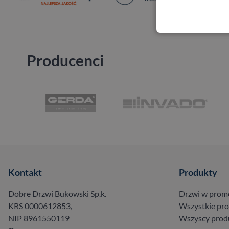
Producenci
Kontakt
Produkty
Dobre Drzwi Bukowski Sp.k.
Drzwi w prom
KRS 0000612853,
Wszystkie pr
NIP 8961550119
Wszyscy prod