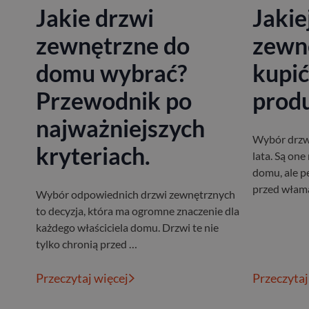
Jakie drzwi
Jakie
zewnętrzne do
zewn
domu wybrać?
kupić
Przewodnik po
prod
najważniejszych
Wybór drzwi
kryteriach.
lata. Są on
domu, ale p
przed włama
Wybór odpowiednich drzwi zewnętrznych
to decyzja, która ma ogromne znaczenie dla
każdego właściciela domu. Drzwi te nie
tylko chronią przed …
Przeczytaj więcej
Przeczytaj