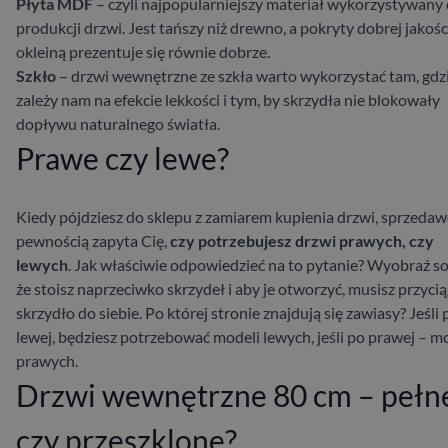
Płyta MDF
– czyli najpopularniejszy materiał wykorzystywany
produkcji drzwi. Jest tańszy niż drewno, a pokryty dobrej jakośc
okleiną prezentuje się równie dobrze.
Szkło
– drzwi wewnętrzne ze szkła warto wykorzystać tam, gdz
zależy nam na efekcie lekkości i tym, by skrzydła nie blokowały
dopływu naturalnego światła.
Prawe czy lewe?
Kiedy pójdziesz do sklepu z zamiarem kupienia drzwi, sprzedaw
pewnością zapyta Cię,
czy potrzebujesz drzwi prawych, czy
lewych
. Jak właściwie odpowiedzieć na to pytanie?
Wyobraź so
że stoisz naprzeciwko skrzydeł i aby je otworzyć, musisz przyci
skrzydło do siebie. Po której stronie znajdują się zawiasy? Jeśli 
lewej, będziesz potrzebować modeli lewych, jeśli po prawej – m
prawych.
Drzwi wewnętrzne 80 cm – pełn
czy przeszklone?