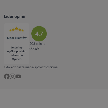
Lider opinii
4.7
908 opinii z
Jesteśmy
Google
ogólnopolskim
liderem w
Opineo
Odwiedź nasze media społecznościowe