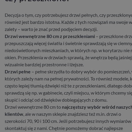
Decyzja o tym, czy potrzebujesz drzwi pełnych, czy przeszklony
również jest bardzo istotna. Każde z tych rozwiązań ma swoje w
zalety – warto je znać przed podjęciem decyzji.
Drzwi wewnętrzne 80 cm z przeszkleniami
– przeszklone drz
przepuszczają więcej światła i świetnie sprawdzają się w ciemny
niedoświetlonych mieszkaniach, w których np. w korytarzu nie
okien. Przeszklenia w drzwiach sprawią, że wnętrza będą jaśniej
wizualnie bardziej przestronne i lżejsze.
Drzwi pełne
– pełne skrzydła to dobry wybór do pomieszczeń,
których zależy nam na pełnej prywatności. To również modele, 
często lepiej tłumią dźwięki niż te z przeszkleniami, dlatego dob
sprawdzą się np. w gabinecie, czyli miejscu, w którym chcemy si
skupić i odciąć od dźwięków dobiegających z domu.
Drzwi wewnętrzne 80 cm to
najczęstszy wybór wśród naszyc
klientów
, ale w naszym sklepie znajdziesz też m.in. drzwi o
szerokości 70, 90 i 100 cm. Jeśli potrzebujesz innych wymiarów
skontaktuj się z nami. Chętnie pomożemy dobrać najlepsze