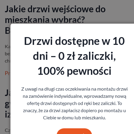
Jakie drzwi wejściowe do
mieszkania wybrać?
Bezpieczeństwo i izolacja
Drzwi dostępne w 10
Każdy z nas chce czuć się we własnym mieszkaniu spokojnie i
dni – 0 zł zaliczki,
bezpiecznie. Drzwi wejściowe odgrywają w tym ogromną rolę –
chronią przed hałase…
100% pewności
Przeczytaj więcej
Z uwagi na długi czas oczekiwania na montażu drzwi
Jaka grubość drzwi zewnętrzny
na zamówienie indywidualne, wprowadzamy nową
gwarantuje bezpieczeństwo i
ofertę drzwi dostępnych od ręki bez zaliczki. To
znaczy, że za drzwi zapłacisz dopiero po montażu u
izolację?
Ciebie w domu lub mieszkaniu.
Czy zdarzyło Ci się kiedyś poczuć, że od drzwi zewnętrznych