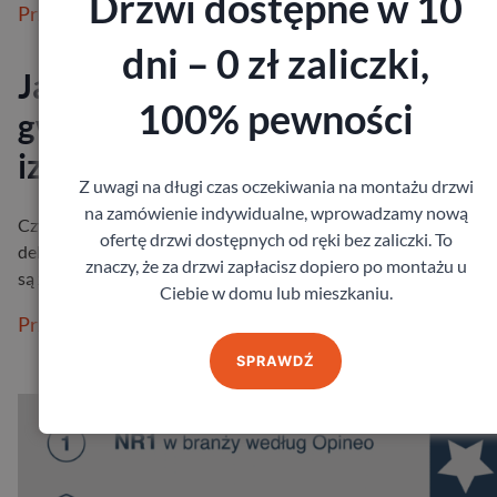
Drzwi dostępne w 10
Przeczytaj więcej
dni – 0 zł zaliczki,
Jaka grubość drzwi zewnętrzny
100% pewności
gwarantuje bezpieczeństwo i
izolację?
Z uwagi na długi czas oczekiwania na montażu drzwi
na zamówienie indywidualne, wprowadzamy nową
Czy zdarzyło Ci się kiedyś poczuć, że od drzwi zewnętrznych
ofertę drzwi dostępnych od ręki bez zaliczki. To
delikatnie ciągnie chłodem? Albo zauważyć, że mimo tego, że dr
znaczy, że za drzwi zapłacisz dopiero po montażu u
są zamknięte, …
Ciebie w domu lub mieszkaniu.
Przeczytaj więcej
SPRAWDŹ