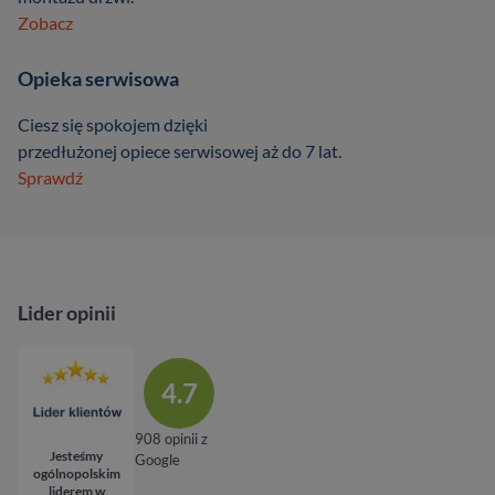
Zobacz
Opieka serwisowa
Ciesz się spokojem dzięki
przedłużonej opiece serwisowej aż do 7 lat.
Sprawdź
Lider opinii
4.7
908 opinii z
Jesteśmy
Google
ogólnopolskim
liderem w