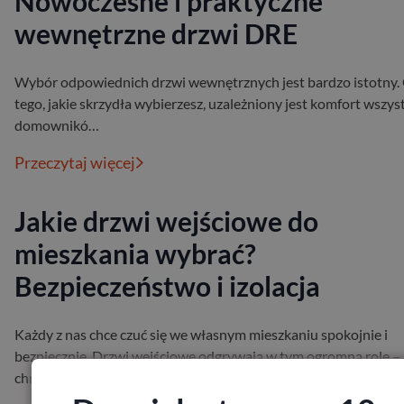
Nowoczesne i praktyczne
wewnętrzne drzwi DRE
Wybór odpowiednich drzwi wewnętrznych jest bardzo istotny.
tego, jakie skrzydła wybierzesz, uzależniony jest komfort wszys
domownikó…
Przeczytaj więcej
Jakie drzwi wejściowe do
mieszkania wybrać?
Bezpieczeństwo i izolacja
Każdy z nas chce czuć się we własnym mieszkaniu spokojnie i
bezpiecznie. Drzwi wejściowe odgrywają w tym ogromną rolę –
chronią przed hałase…