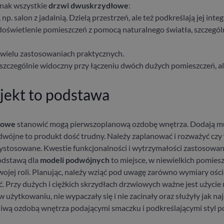
nak wszystkie
drzwi dwuskrzydłowe
:
p. salon z jadalnią. Dzielą przestrzeń, ale też podkreślają jej integ
oświetlenie pomieszczeń z pomocą naturalnego światła, szczegól
wielu zastosowaniach praktycznych.
, szczególnie widoczny przy łączeniu dwóch dużych pomieszczeń, 
jekt to podstawa
łowe
stanowić mogą pierwszoplanową ozdobę wnętrza. Dodają mu c
odwójne to produkt dość trudny. Należy zaplanować i rozważyć cz
rzystosowane.
Kwestie funkcjonalności i wytrzymałości zastosowa
podstawą dla
modeli podwójnych
to miejsce, w niewielkich pomies
wojej roli. Planując, należy wziąć pod uwagę zarówno wymiary oścież
ć.
Przy dużych i ciężkich skrzydłach drzwiowych ważne jest użyci
w użytkowaniu, nie wypaczały się i nie zacinały oraz służyły jak na
iwą ozdobą wnętrza podającymi smaczku i podkreślającymi styl po