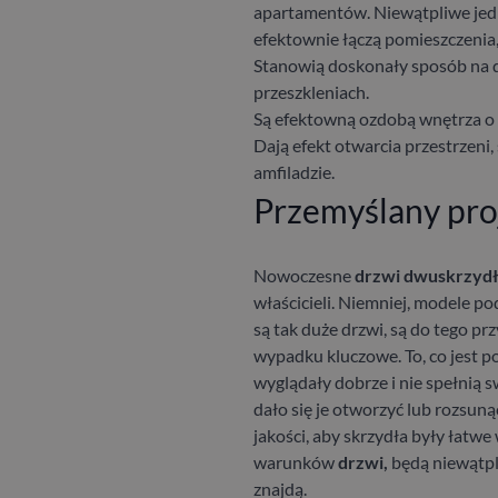
apartamentów.
Niewątpliwe jed
efektownie łączą pomieszczenia, n
Stanowią doskonały sposób na d
przeszkleniach.
Są efektowną ozdobą wnętrza o 
Dają efekt otwarcia przestrzeni
amfiladzie.
Przemyślany pro
Nowoczesne
drzwi dwuskrzyd
właścicieli. Niemniej, modele p
są tak duże drzwi, są do tego p
wypadku kluczowe. To, co jest 
wyglądały dobrze i nie spełnią s
dało się je otworzyć lub rozsuną
jakości, aby skrzydła były łatwe 
warunków
drzwi,
będą niewątpl
znajdą.