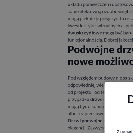
układu pomieszczeń i dostosowan
sobie efektowną ozdobę wnętrza.
mogą pięknie je połączyć.
to roz
kwestie stylu i wizualnych asp
dwuskrzydłowe
mogą być bardz
funkcjonalnością. Dobrej jakości
Podwójne drzw
nowe możliwo
Pod względem budowy
nie są s
odpowiedniej wielkości. Mogą by
od projektu i od tego czy klien
D
przypadku
drzwi dwuskrzydło
mogą być o konstrukcji rozwiera
albo też przesuwne.
Drzwi podwójne
rozwierane są
elegancji. Zazwyczaj klienci de
Z uwagi