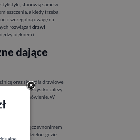
 stylistyki, stanowią same w
mieszczenia, a kiedy trzeba,
rócić szczególną uwagę na
snych rozwiązań
drzwi
między pięknem i
zne dające
eżnicę oraz skrzydła drzwiowe
i wysokości – wszystko zależy
ndywidualne zamówienie.
W
zł
zu stało się wręcz synonimem
odele półtoradzielne, gdzie
idualne,