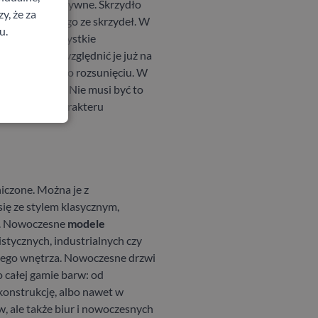
dło bierne i aktywne. Skrzydło
y, że za
 tylko jednego ze skrzydeł.
W
u.
niej, nie wszystkie
łowe
, warto uwzględnić je już na
 niewidoczne po rozsunięciu. W
 prowadnica. Nie musi być to
ą i nadać charakteru
niczone. Można je z
ię ze stylem klasycznym,
.
Nowoczesne
modele
stycznych, industrialnych czy
ego wnętrza.
Nowoczesne drzwi
 całej gamie barw: od
onstrukcję, albo nawet w
w, ale także biur i nowoczesnych