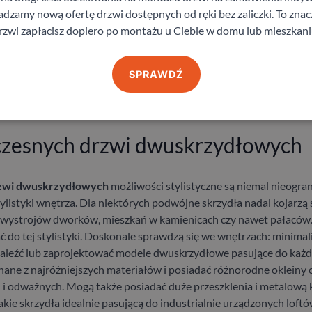
drugie wąskie. W klasycznej konstrukcji występuje podział na skrzy
zamy nową ofertę drzwi dostępnych od ręki bez zaliczki. To znacz
ym słupkiem dzielącym. W takim wypadku na co dzień można używać
rzwi zapłacisz dopiero po montażu u Ciebie w domu lub mieszkani
twarte skrzydła drzwiowe nie zajmują dodatkowego miejsca. Niem
 do takiego rozwiązania. Planując
drzwi przesuwne dwuskrzyd
anować, aby skrzydła chowały się w kieszeniach w ścianie i były
SPRAWDŹ
szczeń dzielonych przez drzwi będzie musiała pozostać widoczna
tów konstrukcyjnych drzwi dwuskrzydłowych może stać się ozdob
czesnych drzwi dwuskrzydłowych
zwi dwuskrzydłowych
możliwości stylistyczne są niemal nieogra
styki wnętrza. Dla niektórych podwójne skrzydła nadal kojarzą s
 wystrojów dworków, mieszkań w kamienicach czy nawet pałaców
do tej stylistyki. Doskonale sprawdzą się we wnętrzach: minimali
aleźć lub zaprojektować modele dwuskrzydłowe pasujące do każd
e z najróżniejszych materiałów i posiadać różnorodne okleiny o
 odważnych. Mogą także posiadać duże przeszklenia i metalową k
akie skrzydła idealnie pasującą do industrialnie urządzonych loftó