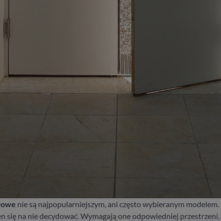
dłowe
nie są najpopularniejszym, ani często wybieranym modelem. N
en się na nie decydować. Wymagają one odpowiedniej przestrzeni,