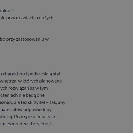
ralność.
nie przy drzwiach o dużych
albo przy zastosowaniu w
harakteru i podkreślają styl
y wnętrza, w których planowane
nych rozwiązań są w tym
zczeniach nie będą one
nicy, ale też skrzydeł – tak, aby
e materiałów odpowiedniej
jdłużej. Przy spełnieniu tych
mieszczeń, w których się