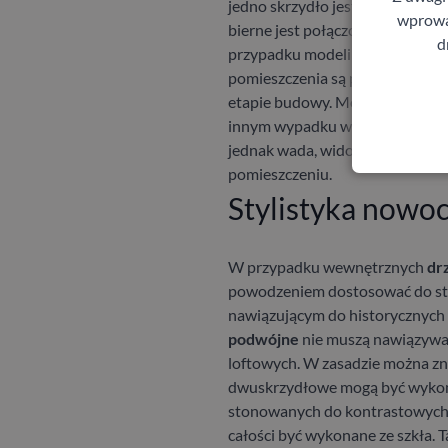
jedno skrzydło jest szerokie, a 
wprowad
bierne jest połączone z ruchom
d
przypadku modeli przesuwnych o
pomieszczenia są przystosowane
etapie budowy. Można wtedy zapl
innym wypadku w jednym z pomie
jednak wada, widoczność elemen
pomieszczeniu.
Stylistyka nowo
W przypadku wewnętrznych
dr
powodzeniem dostosować do styli
nawiązującym do historycznych
podwójne
nie muszą nawiązywać 
loftowych. W zasadzie można zn
dwuskrzydłowe mogą być wykonan
stonowanych do kontrastowych i
całości być wykonane ze szkła. T