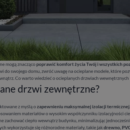
zne mogą znacząco
poprawić komfort życia Twój i wszystkich p
zwi do swojego domu, zwróć uwagę na ocieplane modele, które po
ewnątrz. Co warto wiedzieć o ocieplanych drzwiach wewnętrznych i
lane drzwi zewnętrzne?
ektowane z myślą o
zapewnieniu maksymalnej izolacji termicznej
osowaniem materiałów o wysokim współczynniku izolacyjności cie
ne zachować ciepło wewnątrz budynku, minimalizując jednocześnie 
ch wykorzystuje się różnorodne materiały, takie jak
drewno, PVC,