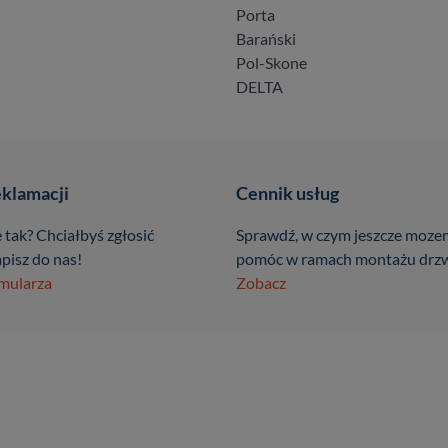
Porta
Barański
Pol-Skone
DELTA
eklamacji
Cennik usług
 tak? Chciałbyś zgłosić
Sprawdź, w czym jeszcze moze
pisz do nas!
pomóc w ramach montażu drzw
rmularza
Zobacz