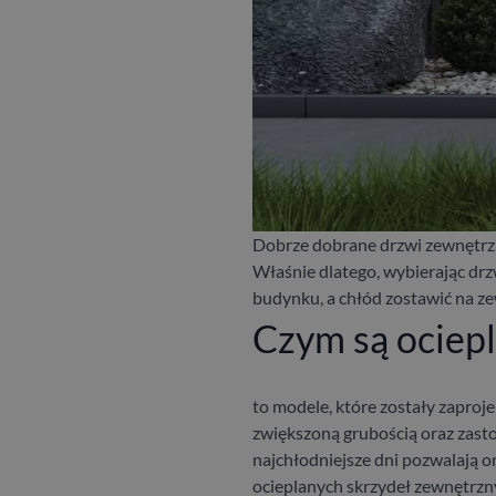
Dobrze dobrane drzwi zewnętr
Właśnie dlatego, wybierając dr
budynku, a chłód zostawić na z
Czym są ociep
to modele, które zostały zaproj
zwiększoną grubością oraz zast
najchłodniejsze dni pozwalają o
ocieplanych skrzydeł zewnętrzny