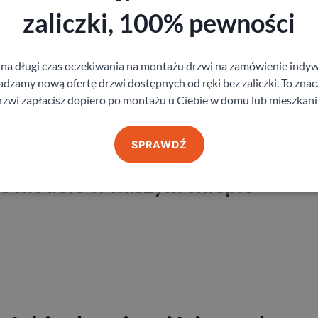
wacja ocieplanych modeli zewnęt
zaliczki, 100% pewności
ch drzwi zewnętrznych jest
kluczowy dla ich efektywności i po
 na długi czas oczekiwania na montażu drzwi na zamówienie indyw
a.
Ważne jest, aby skrzydła były idealnie dopasowane do otworu, c
zamy nową ofertę drzwi dostępnych od ręki bez zaliczki. To znacz
a szczelność montażu – wszelkie nieszczelności mogą prowadzić d
rzwi zapłacisz dopiero po montażu u Ciebie w domu lub mieszkani
enia, rozważ skorzystanie z usług profesjonalnego instalatora, kt
ym sklepie znajdziesz wiele modeli świetnej jakości ocieplanych
SPRAWDŹ
 – zarówno do tego klasycznego, jak i nowoczesnego. Pomożemy 
 wymierzeniu otworu drzwiowego oraz zamontowaniu nowych drzw
e modele w naszym sklepie