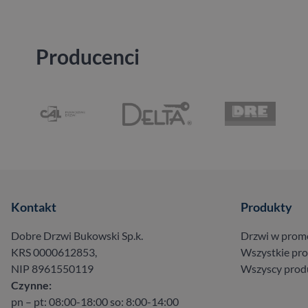
Producenci
Kontakt
Produkty
Dobre Drzwi Bukowski Sp.k.
Drzwi w prom
KRS 0000612853,
Wszystkie pr
NIP 8961550119
Wszyscy prod
Czynne:
pn – pt: 08:00-18:00 so: 8:00-14:00