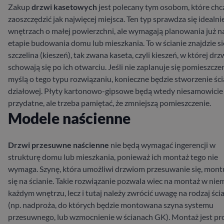
Zakup
drzwi kasetowych
jest polecany tym osobom, które chc
zaoszczędzić jak najwięcej miejsca. Ten typ sprawdza się idealni
wnętrzach o małej powierzchni, ale wymagają planowania już n
etapie budowania domu lub mieszkania. To w ścianie znajdzie si
szczelina (kieszeń), tak zwana kaseta, czyli kieszeń, w której drz
schowają się po ich otwarciu. Jeśli nie zaplanuje się pomieszczen
myślą o tego typu rozwiązaniu, konieczne będzie stworzenie ści
działowej. Płyty kartonowo-gipsowe będą wtedy niesamowicie
przydatne, ale trzeba pamiętać, że zmniejszą pomieszczenie.
Modele naścienne
Drzwi przesuwne naścienne
nie będą wymagać ingerencji w
strukturę domu lub mieszkania, ponieważ ich montaż tego nie
wymaga. Szynę, która umożliwi drzwiom przesuwanie się, mont
się na ścianie. Takie rozwiązanie pozwala wiec na montaż w nie
każdym wnętrzu, lecz i tutaj należy zwrócić uwagę na rodzaj ści
(np. nadproża, do których będzie montowana szyna systemu
przesuwnego, lub wzmocnienie w ścianach GK). Montaż jest pro