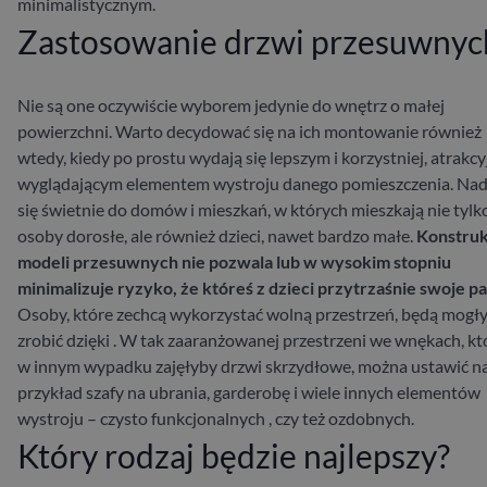
minimalistycznym.
Zastosowanie drzwi przesuwnyc
Nie są one oczywiście wyborem jedynie do wnętrz o małej
powierzchni. Warto decydować się na ich montowanie również
wtedy, kiedy po prostu wydają się lepszym i korzystniej, atrakcy
wyglądającym elementem wystroju danego pomieszczenia. Nad
się świetnie do domów i mieszkań, w których mieszkają nie tylk
osoby dorosłe, ale również dzieci, nawet bardzo małe.
Konstruk
modeli przesuwnych nie pozwala lub w wysokim stopniu
minimalizuje ryzyko, że któreś z dzieci przytrzaśnie swoje pa
Osoby, które zechcą wykorzystać wolną przestrzeń, będą mogły
zrobić dzięki . W tak zaaranżowanej przestrzeni we wnękach, kt
w innym wypadku zajęłyby drzwi skrzydłowe, można ustawić n
przykład szafy na ubrania, garderobę i wiele innych elementów
wystroju – czysto funkcjonalnych , czy też ozdobnych.
Który rodzaj będzie najlepszy?