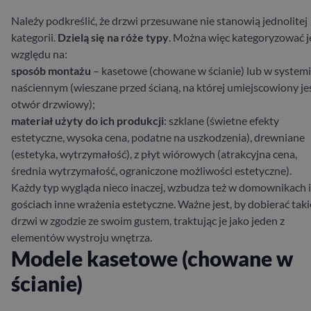
Należy podkreślić, że drzwi przesuwane nie stanowią jednolitej
kategorii.
Dzielą się na róże typy
. Można więc kategoryzować j
względu na:
sposób montażu
–
kasetowe (chowane w ścianie) lub w system
naściennym (wieszane przed ścianą, na której umiejscowiony je
otwór drzwiowy)
;
materiał użyty do ich produkcji
: szklane (świetne efekty
estetyczne, wysoka cena, podatne na uszkodzenia), drewniane
(estetyka, wytrzymałość), z płyt wiórowych (atrakcyjna cena,
średnia wytrzymałość, ograniczone możliwości estetyczne).
Każdy typ wygląda nieco inaczej, wzbudza też w domownikach i
gościach inne wrażenia estetyczne. Ważne jest, by dobierać taki
drzwi w zgodzie ze swoim gustem, traktując je jako jeden z
elementów wystroju wnętrza.
Modele kasetowe (chowane w
ścianie)