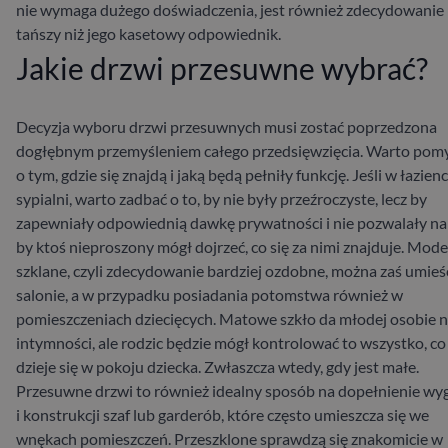
nie wymaga dużego doświadczenia, jest również zdecydowanie
tańszy niż jego kasetowy odpowiednik.
Jakie drzwi przesuwne wybrać?
Decyzja wyboru drzwi przesuwnych musi zostać poprzedzona
dogłębnym przemyśleniem całego przedsięwzięcia. Warto pom
o tym, gdzie się znajdą i jaką będą pełniły funkcję. Jeśli w łazien
sypialni, warto zadbać o to, by nie były przeźroczyste, lecz by
zapewniały odpowiednią dawkę prywatności i nie pozwalały na 
by ktoś nieproszony mógł dojrzeć, co się za nimi znajduje.
Mode
szklane, czyli zdecydowanie bardziej ozdobne, można zaś umieś
salonie, a w przypadku posiadania potomstwa również w
pomieszczeniach dziecięcych. Matowe szkło da młodej osobie n
intymności, ale rodzic będzie mógł kontrolować to wszystko, co
dzieje się w pokoju dziecka. Zwłaszcza wtedy, gdy jest małe.
Przesuwne drzwi to również idealny sposób na dopełnienie wy
i konstrukcji szaf lub garderób, które często umieszcza się we
wnękach pomieszczeń. Przeszklone sprawdzą się znakomicie w