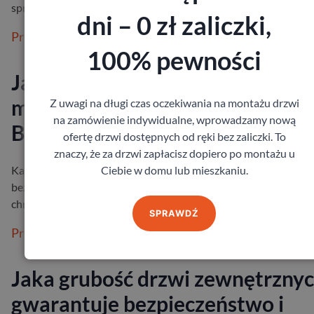
sprawdzają …
dni – 0 zł zaliczki,
Przeczytaj więcej
100% pewności
Jakie drzwi wejściowe do
mieszkania wybrać?
Z uwagi na długi czas oczekiwania na montażu drzwi
na zamówienie indywidualne, wprowadzamy nową
Bezpieczeństwo i izolacja
ofertę drzwi dostępnych od ręki bez zaliczki. To
znaczy, że za drzwi zapłacisz dopiero po montażu u
Ciebie w domu lub mieszkaniu.
Każdy z nas chce czuć się we własnym mieszkaniu spokojnie i
bezpiecznie. Drzwi wejściowe odgrywają w tym ogromną rolę –
chronią przed hałase…
SPRAWDŹ
Przeczytaj więcej
Jaka grubość drzwi zewnętrzny
gwarantuje bezpieczeństwo i