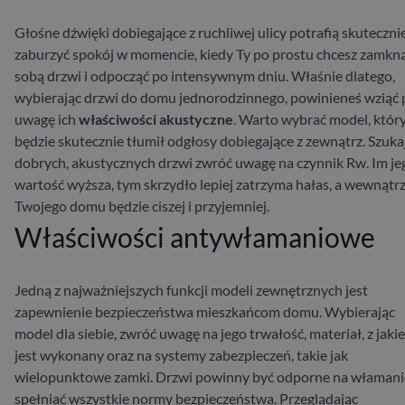
Głośne dźwięki dobiegające z ruchliwej ulicy potrafią skuteczni
zaburzyć spokój w momencie, kiedy Ty po prostu chcesz zamkną
sobą drzwi i odpocząć po intensywnym dniu. Właśnie dlatego,
wybierając drzwi do domu jednorodzinnego, powinieneś wziąć
uwagę ich
właściwości akustyczne
. Warto wybrać model, któr
będzie skutecznie tłumił odgłosy dobiegające z zewnątrz. Szuka
dobrych, akustycznych drzwi zwróć uwagę na czynnik Rw. Im je
wartość wyższa, tym skrzydło lepiej zatrzyma hałas, a wewnątr
Twojego domu będzie ciszej i przyjemniej.
Właściwości antywłamaniowe
Jedną z najważniejszych funkcji modeli zewnętrznych jest
zapewnienie bezpieczeństwa mieszkańcom domu. Wybierając
model dla siebie, zwróć uwagę na jego trwałość, materiał, z jaki
jest wykonany oraz na systemy zabezpieczeń, takie jak
wielopunktowe zamki. Drzwi powinny być odporne na włamanie
spełniać wszystkie normy bezpieczeństwa. Przeglądając