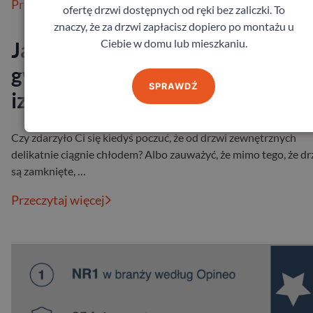
Przeczytaj więcej
ofertę drzwi dostępnych od ręki bez zaliczki. To
znaczy, że za drzwi zapłacisz dopiero po montażu u
Ciebie w domu lub mieszkaniu.
Jaka grubość drzwi zewnętrzny
gwarantuje bezpieczeństwo i
SPRAWDŹ
izolację?
Czy zdarzyło Ci się kiedyś poczuć, że od drzwi zewnętrznych
delikatnie ciągnie chłodem? Albo zauważyć, że mimo tego, że dr
są zamknięte, …
Przeczytaj więcej