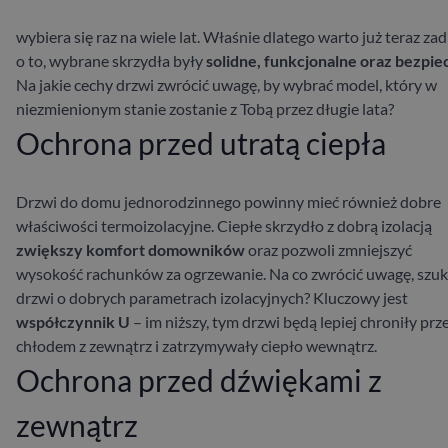
wybiera się raz na wiele lat. Właśnie dlatego warto już teraz za
o to, wybrane skrzydła były
solidne, funkcjonalne oraz bezpie
Na jakie cechy drzwi zwrócić uwagę, by wybrać model, który w
niezmienionym stanie zostanie z Tobą przez długie lata?
Ochrona przed utratą ciepła
Drzwi do domu jednorodzinnego powinny mieć również dobre
właściwości termoizolacyjne. Ciepłe skrzydło z dobrą izolacją
zwiększy komfort domowników
oraz pozwoli zmniejszyć
wysokość rachunków za ogrzewanie. Na co zwrócić uwagę, szuk
drzwi o dobrych parametrach izolacyjnych? Kluczowy jest
współczynnik U
– im niższy, tym drzwi będą lepiej chroniły prz
chłodem z zewnątrz i zatrzymywały ciepło wewnątrz.
Ochrona przed dźwiękami z
zewnątrz