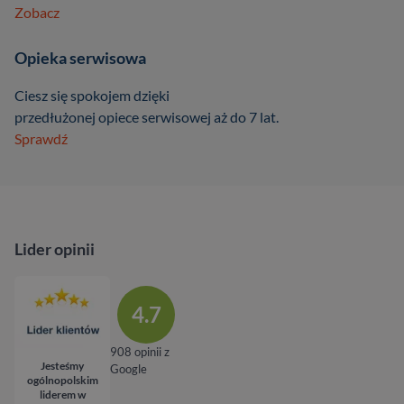
Zobacz
Opieka serwisowa
Ciesz się spokojem dzięki
przedłużonej opiece serwisowej aż do 7 lat.
Sprawdź
Lider opinii
4.7
908 opinii z
Jesteśmy
Google
ogólnopolskim
liderem w