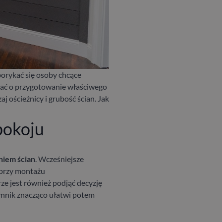
orykać się osoby chcące
dbać o przygotowanie właściwego
 ościeżnicy i grubość ścian. Jak
pokoju
iem ścian
. Wcześniejsze
przy montażu
e jest również podjąć decyzję
zynnik znacząco ułatwi potem
.