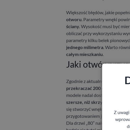
Większość błędów, jakie popełn
otworu
. Parametry wnęki powi
ściany.
Wysokość musi być mierzo
obliczać przy wykorzystaniu wyn
parametry kilku belek pionowych
jednego milimetra
. Warto równ
całym mieszkaniu
.
Jaki otwór przy
D
Zgodnie z aktualnym prawem 
przekraczać 200 cm
. W starsz
modele nadal dostępne są w sp
szersze, niż skrzydło
. Jeśli w
się stworzyć wnękę o 88 cm szer
Z uwagi
przygotowaniem jeszcze większ
wprowad
Dla drzwi „80” należy więc wyko
d
będzie się tutaj mieścić w przed