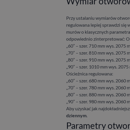
Wymiar otworów 
Przy ustalaniu wymiarów otwor
regulowana lepiej sprawdzi się w
murów o klasycznych parametra
odpowiednio zinterpretować:
Oś
„60” – szer. 710 mm wys. 2075 
„70” – szer. 810 mm wys. 2075 
„80” – szer. 910 mm wys. 2075 
„90” – szer. 1010 mm wys. 2075
Ościeżnica regulowana:
„60” – szer. 680 mm wys. 2060 
„70” – szer. 780 mm wys. 2060 
„80” – szer. 880 mm wys. 2060 
„90” – szer. 980 mm wys. 2060 
Aby uzyskać jak najdokładniejsz
dziennym
.
Parametry otwo