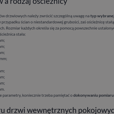
a rodzaj ościeżnicy
ów drzwiowych należy zwrócić szczególną uwagę na
typ wybranej
 przypadku ścian o niestandardowej grubości, zaś ościeżnicę stałą
ch. Rozmiar każdych
określa się za pomocą powszechnie ustalonyc
cieżnica stała
:
mm;
mm;
mm;
 mm;
mm;
mm;
mm;
mm.
e parametry, koniecznie trzeba pamiętać o
dokonywaniu pomiaru 
ru drzwi wewnętrznych pokojowy