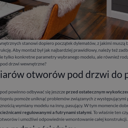
ętrznych stanowi dopiero początek dylematów, z jakimi muszą b
kcję. Aby montaż był jak najbardziej prawidłowy, należy też za
nie tylko konkretne parametry wybranego modelu, ale również rodzaj
 pod drzwi wewnętrzne?
iarów otworów pod drzwi do 
 pod
powinno odbywać się jeszcze
przed ostatecznym wykończen
stopniu pomoże uniknąć problemów związanych z występującymi 
znością wymiany modelu na inny, pasujący. W tym momencie dobrz
ieżnicami regulowanymi a futrynami stałymi
. To właśnie ten c
tworów i umożliwi odpowiednie wmontowanie całej konstrukcji