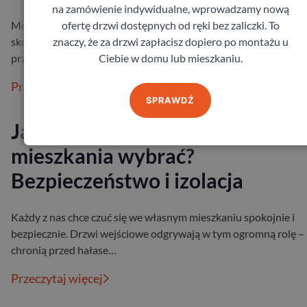
na zamówienie indywidualne, wprowadzamy nową
ofertę drzwi dostępnych od ręki bez zaliczki. To
Montaż drzwi wewnętrznych do łazienki nie musi być wcale
znaczy, że za drzwi zapłacisz dopiero po montażu u
skomplikowany. Warto pamiętać o kilku podstawowych aspekt
Ciebie w domu lub mieszkaniu.
przedsięwzięcia, a wsz…
Przeczytaj więcej
SPRAWDŹ
Jakie drzwi wejściowe do
mieszkania wybrać?
Bezpieczeństwo i izolacja
Każdy z nas chce czuć się we własnym mieszkaniu spokojnie i
bezpiecznie. Drzwi wejściowe odgrywają w tym ogromną rolę –
chronią przed hałase…
Przeczytaj więcej