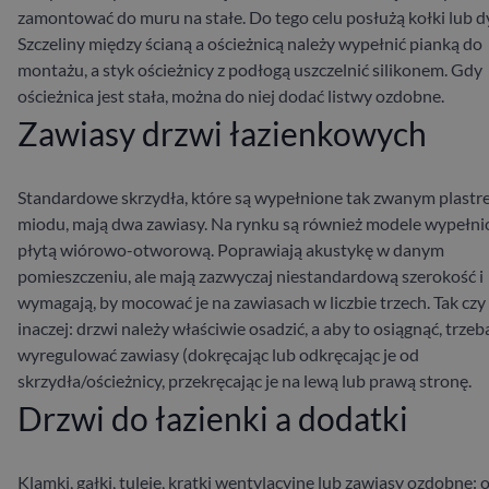
zamontować do muru na stałe. Do tego celu posłużą kołki lub d
Szczeliny między ścianą a ościeżnicą należy wypełnić pianką do
montażu, a styk ościeżnicy z podłogą uszczelnić silikonem. Gdy
ościeżnica jest stała, można do niej dodać listwy ozdobne.
Zawiasy drzwi łazienkowych
Standardowe skrzydła, które są wypełnione tak zwanym plast
miodu, mają dwa zawiasy. Na rynku są również modele wypełn
płytą wiórowo-otworową. Poprawiają akustykę w danym
pomieszczeniu, ale mają zazwyczaj niestandardową szerokość i
wymagają, by mocować je na zawiasach w liczbie trzech.
Tak czy
inaczej: drzwi należy właściwie osadzić, a aby to osiągnąć, trzeb
wyregulować zawiasy (dokręcając lub odkręcając je od
skrzydła/ościeżnicy, przekręcając je na lewą lub prawą stronę.
Drzwi do łazienki a dodatki
Klamki, gałki, tuleje, kratki wentylacyjne lub zawiasy ozdobne: 