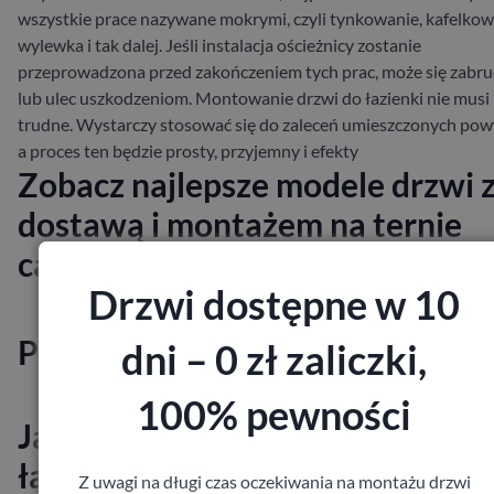
wszystkie prace nazywane mokrymi, czyli tynkowanie, kafelkow
wylewka i tak dalej. Jeśli instalacja ościeżnicy zostanie
przeprowadzona przed zakończeniem tych prac, może się zabru
lub ulec uszkodzeniom.
Montowanie drzwi do łazienki nie musi
trudne. Wystarczy stosować się do zaleceń umieszczonych pow
a proces ten będzie prosty, przyjemny i efekty
Zobacz najlepsze modele drzwi 
dostawą i montażem na ternie
całej Polski:
Drzwi dostępne w 10
Powiązane posty
dni – 0 zł zaliczki,
100% pewności
Jak zamontować drzwi
łazienkowe?
Z uwagi na długi czas oczekiwania na montażu drzwi