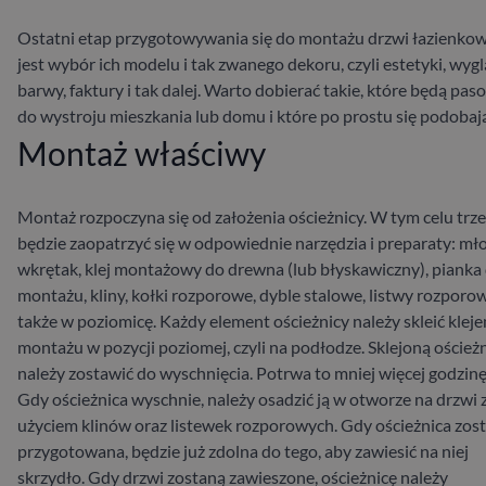
Ostatni etap przygotowywania się do montażu drzwi łazienko
jest wybór ich modelu i tak zwanego dekoru, czyli estetyki, wygl
barwy, faktury i tak dalej. Warto dobierać takie, które będą pas
do wystroju mieszkania lub domu i które po prostu się podobaj
Montaż właściwy
Montaż rozpoczyna się od założenia ościeżnicy. W tym celu trz
będzie zaopatrzyć się w odpowiednie narzędzia i preparaty: mło
wkrętak, klej montażowy do drewna (lub błyskawiczny), pianka
montażu, kliny, kołki rozporowe, dyble stalowe, listwy rozporow
także w poziomicę.
Każdy element ościeżnicy należy skleić klej
montażu w pozycji poziomej, czyli na podłodze. Sklejoną oścież
należy zostawić do wyschnięcia. Potrwa to mniej więcej godzinę
Gdy ościeżnica wyschnie, należy osadzić ją w otworze na drzwi 
użyciem klinów oraz listewek rozporowych.
Gdy ościeżnica zos
przygotowana, będzie już zdolna do tego, aby zawiesić na niej
skrzydło. Gdy drzwi zostaną zawieszone, ościeżnicę należy