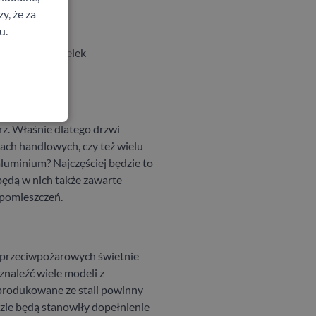
y, że za
u.
 zabezpieczeń
 listwy, uszczelek
rz. Właśnie dlatego drzwi
ach handlowych, czy też wielu
luminium? Najczęściej będzie to
będą w nich także zawarte
 pomieszczeń.
wi przeciwpożarowych świetnie
znaleźć wiele modeli z
yprodukowane ze stali powinny
dzie będą stanowiły dopełnienie