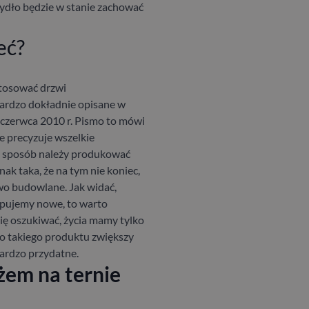
zydło będzie w stanie zachować
eć?
tosować drzwi
ardzo dokładnie opisane w
 czerwca 2010 r. Pismo to mówi
 precyzuje wszelkie
ki sposób należy produkować
nak taka, że na tym nie koniec,
awo budowlane.
Jak widać,
upujemy nowe, to warto
ię oszukiwać, życia mamy tylko
no takiego produktu zwiększy
bardzo przydatne.
żem na ternie