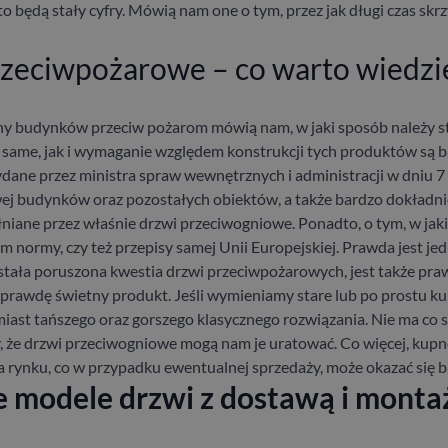
o będą stały cyfry. Mówią nam one o tym, przez jak długi czas skr
rzeciwpożarowe – co warto wiedzi
ny budynków przeciw pożarom mówią nam, w jaki sposób należy s
ame, jak i wymaganie względem konstrukcji tych produktów są b
ydane przez ministra spraw wewnętrznych i administracji w dniu 7
j budynków oraz pozostałych obiektów, a także bardzo dokładnie
łniane przez właśnie drzwi przeciwogniowe. Ponadto, o tym, w ja
m normy, czy też przepisy samej Unii Europejskiej. Prawda jest jed
tała poruszona kwestia drzwi przeciwpożarowych, jest także pr
prawdę świetny produkt. Jeśli wymieniamy stare lub po prostu k
iast tańszego oraz gorszego klasycznego rozwiązania. Nie ma co s
y, że drzwi przeciwogniowe mogą nam je uratować. Co więcej, kup
a rynku, co w przypadku ewentualnej sprzedaży, może okazać się 
e modele drzwi z dostawą i monta