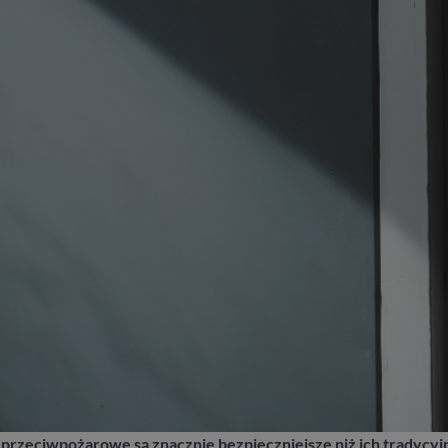
i przeciwpożarowe są znacznie bezpieczniejsze niż ich tradycy