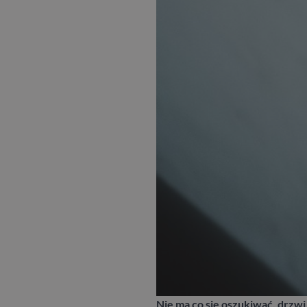
Nie ma co się oszukiwać, drzw