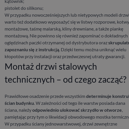
kątownik;
pistolet do silikonu;
W przypadku nowocześniejszych lub nietypowych modeli drzw
warto też dodatkowo wyposażyć się w listwy rozporowe, kotw
montażowe, taśmę malarską, kliny drewniane, a także piankę
montażową. Nie powinno się również zapominać o dokładnych
oględzinach paczki otrzymanej od dystrybutora oraz
skrupula
zapoznaniu się z instrukcją
. Dzięki temu można uniknąć wielu
kłopotów przy instalacji oraz przedwczesnej utraty gwarancji.
Montaż drzwi stalowych
technicznych – od czego zacząć?
Prawidłowe osadzenie
przede wszystkim
determinuje konstru
ścian budynku
. W zależności od tego ile warstw posiada dana
ściana, należy
odpowiednio ulokować skrzydło w otworze
,
pamiętając przy tym o likwidacji obwodowego mostka termiczn
W przypadku ściany jednowarstwowej, drzwi zewnętrzne