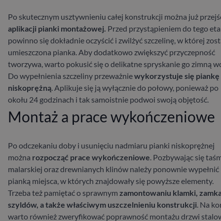
Po skutecznym usztywnieniu całej konstrukcji można już przejś
aplikacji pianki montażowej.
Przed przystąpieniem do tego et
powinno się dokładnie oczyścić i zwilżyć szczelinę, w której zos
umieszczona pianka. Aby dodatkowo zwiększyć przyczepność
tworzywa, warto pokusić się o delikatne spryskanie go zimną w
Do wypełnienia szczeliny przeważnie
wykorzystuje się piankę
niskoprężną
. Aplikuje się ją wyłącznie do połowy, ponieważ po
okołu 24 godzinach i tak samoistnie podwoi swoją objętość.
Montaż a prace wykończeniowe
Po odczekaniu doby i usunięciu nadmiaru pianki niskoprężnej
można
rozpocząć prace wykończeniowe
. Pozbywając się taś
malarskiej oraz drewnianych klinów należy ponownie wypełnić
pianką miejsca, w których znajdowały się powyższe elementy.
Trzeba też pamiętać o sprawnym
zamontowaniu klamki, zamka
szyldów, a także właściwym uszczelnieniu konstrukcji
. Na ko
warto również zweryfikować poprawność montażu drzwi stalo