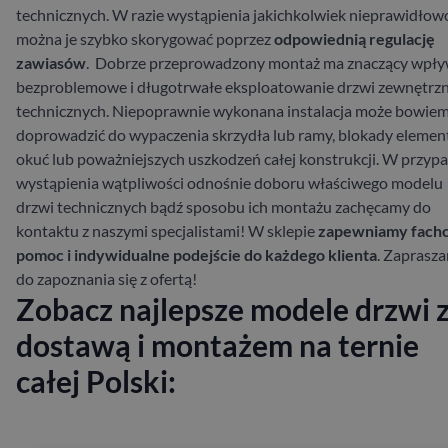
technicznych. W razie wystąpienia jakichkolwiek nieprawidłow
można je szybko skorygować poprzez
odpowiednią regulację
zawiasów
.
Dobrze przeprowadzony montaż ma znaczący wpły
bezproblemowe i długotrwałe eksploatowanie drzwi zewnętrz
technicznych. Niepoprawnie wykonana instalacja może bowie
doprowadzić do wypaczenia skrzydła lub ramy, blokady eleme
okuć lub poważniejszych uszkodzeń całej konstrukcji. W przyp
wystąpienia wątpliwości odnośnie doboru właściwego modelu
drzwi technicznych bądź sposobu ich montażu zachęcamy do
kontaktu z naszymi specjalistami! W sklepie
z
apewniamy fach
pomoc i indywidualne podejście do każdego klienta
. Zaprasz
do zapoznania się z ofertą!
Zobacz najlepsze modele drzwi 
dostawą i montażem na ternie
całej Polski: