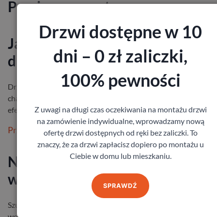
Powiązane posty
Drzwi dostępne w 10
Jak prawidłowo zamontować
dni – 0 zł zaliczki,
drzwi techniczne?
100% pewności
Drzwi techniczne stanowią bardzo ważny element budynków o
charakterze gospodarczym oraz przemysłowym. Nie tylko
Z uwagi na długi czas oczekiwania na montażu drzwi
efektywnie zabezpieczają prz…
na zamówienie indywidualne, wprowadzamy nową
Przeczytaj więcej
ofertę drzwi dostępnych od ręki bez zaliczki. To
znaczy, że za drzwi zapłacisz dopiero po montażu u
Ciebie w domu lub mieszkaniu.
Najnowsze trendy i jakość
wyznaczane przez drzwi Porta
SPRAWDŹ
Szukając drzwi do swojego domu – zarówno wejściowych, jak i 
wewnętrznych, warto postawić na egzemplarze od znanych i