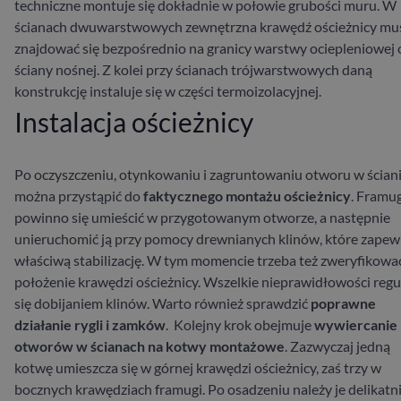
techniczne montuje się dokładnie w połowie grubości muru. W
ścianach dwuwarstwowych zewnętrzna krawędź ościeżnicy mu
znajdować się bezpośrednio na granicy warstwy ociepleniowej 
ściany nośnej. Z kolei przy ścianach trójwarstwowych daną
konstrukcję instaluje się w części termoizolacyjnej.
Instalacja ościeżnicy
Po oczyszczeniu, otynkowaniu i zagruntowaniu otworu w ścian
można przystąpić do
faktycznego montażu ościeżnicy
. Framu
powinno się umieścić w przygotowanym otworze, a następnie
unieruchomić ją przy pomocy drewnianych klinów, które zapew
właściwą stabilizację. W tym momencie trzeba też zweryfikowa
położenie krawędzi ościeżnicy. Wszelkie nieprawidłowości regu
się dobijaniem klinów. Warto również sprawdzić
poprawne
działanie rygli i zamków
.
Kolejny krok obejmuje
wywiercanie
otworów w ścianach na kotwy montażowe
. Zazwyczaj jedną
kotwę umieszcza się w górnej krawędzi ościeżnicy, zaś trzy w
bocznych krawędziach framugi. Po osadzeniu należy je delikatn