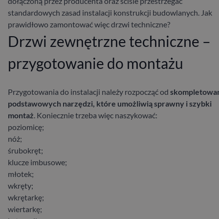
dołączoną przez producenta oraz ściśle przestrzegać
standardowych zasad instalacji konstrukcji budowlanych. Jak
prawidłowo zamontować więc drzwi techniczne?
Drzwi zewnętrzne techniczne –
przygotowanie do montażu
Przygotowania do instalacji
należy rozpocząć od
skompletowa
podstawowych narzędzi, które umożliwią sprawny i szybki
montaż
. Koniecznie trzeba więc naszykować:
poziomicę;
nóż;
śrubokręt;
klucze imbusowe;
młotek;
wkręty;
wkrętarkę;
wiertarkę;