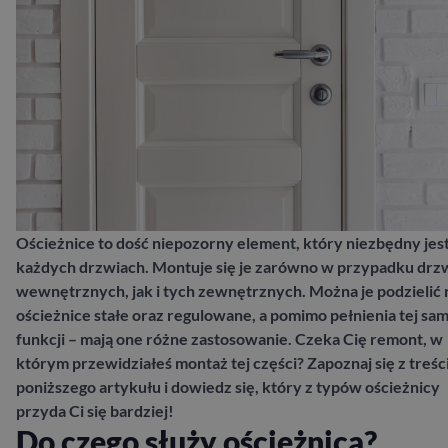
Ościeżnice to dość niepozorny element, który niezbędny jes
każdych drzwiach. Montuje się je zarówno w przypadku drz
wewnętrznych, jak i tych zewnętrznych. Można je podzielić 
ościeżnice stałe oraz regulowane, a pomimo pełnienia tej sam
funkcji – mają one różne zastosowanie. Czeka Cię remont, w
którym przewidziałeś montaż tej części? Zapoznaj się z treśc
poniższego artykułu i dowiedz się, który z typów ościeżnicy
przyda Ci się bardziej!
Do czego służy ościeżnica?