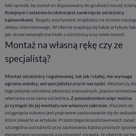
taki sposób, by został on dopasowany do grubości naszej ściany
Kolejnym i ostatnim krokiem jest
zamknięcie ościeżnicy
kątownikami.
Bogaty asortyment
znajdziesz na stronie naszeg
sklepu internetowego. W ofercie znajdują się także artykuły tak
jak: drzwi wewnętrzne białe z ościeżnicą oraz wiele innych.
Montaż na własną rękę czy ze
specjalistą?
Montaż ościeżnicy regulowanej, tak jak i stałej, nie wymaga
ogromu wiedzy, ani specjalistycznych narzędzi.
Wystarczy do
tego jedynie odrobina zdolności manualnych, pianka montażow
wiertarka oraz sama ościeżnica.
Z powodzeniem więc można
przystąpić do jej montażu we własnym zakresie.
Kluczem do
osiągnięcia sukcesu jest poprawne zastosowanie się do wskazó
które zawarto w artykule. Przestrzeganie podstawowych zasad
szczególna ostrożność przy zachowaniu kątów prostych (pomi
elementami pionowymi a poziomym) sprawią, że obędzie się be