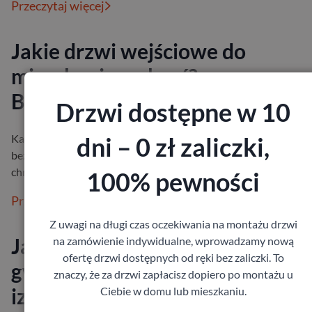
Przeczytaj więcej
Jakie drzwi wejściowe do
mieszkania wybrać?
Bezpieczeństwo i izolacja
Drzwi dostępne w 10
dni – 0 zł zaliczki,
Każdy z nas chce czuć się we własnym mieszkaniu spokojnie i
bezpiecznie. Drzwi wejściowe odgrywają w tym ogromną rolę –
chronią przed hałase…
100% pewności
Przeczytaj więcej
Z uwagi na długi czas oczekiwania na montażu drzwi
Jaka grubość drzwi zewnętrzny
na zamówienie indywidualne, wprowadzamy nową
ofertę drzwi dostępnych od ręki bez zaliczki. To
gwarantuje bezpieczeństwo i
znaczy, że za drzwi zapłacisz dopiero po montażu u
izolację?
Ciebie w domu lub mieszkaniu.