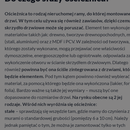
Ościeżnica to rodzaj nieruchomej ramy, do której montowane
drzwi. W tym celu używa się również zawiasów, dzięki czem
skrzydło drzwiowe może się poruszać.
Element ten wykonuje 
materiałów takich jak: drewno, tworzyw drewnopochodnych, m
(stali, aluminium) oraz z MDF i PCV. W zależności od tworzywa,
którego zostały wykonane, mogą przejawiać one właściwości
dymoszczelne, energooszczędne lub ogniotrwałe.
odpowiada z
wykończenie otworu w ścianie skrzydłem drzwiowym. Dlatego
również
powinna być ona ściśle zintegrowana z drzwiami, kt
będzie elementem.
Pod tym kątem powinno również wybierać 
materiał, za pomocą którego będzie ona wykończona (lakier, forn
folia). Bardzo ważne są także jej wymiary – muszą być one
dopasowane do rozmiarów drzwi.
Na rynku obecne są 2 jej
rodzaje. Wśród nich wyróżnia się ościeżnice:
stałe
– sprawdzają się wszędzie tam, gdzie mamy do czynienia z
murami o standardowej grubości (pomiędzy 6 a 10 cm). Należy
jednak pamiętać o tym, że można je zamontować tylko w tych