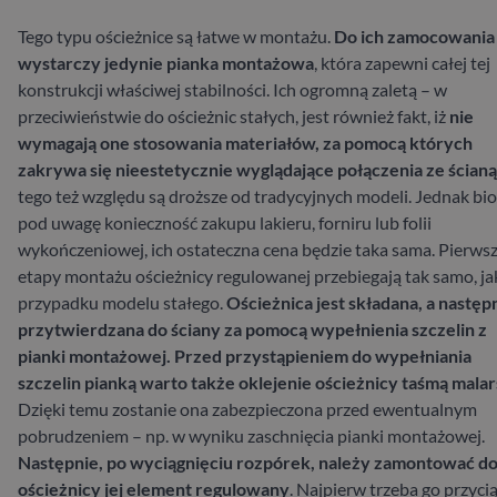
Tego typu ościeżnice są łatwe w montażu.
Do ich zamocowania
wystarczy jedynie pianka montażowa
, która zapewni całej tej
konstrukcji właściwej stabilności. Ich ogromną zaletą – w
przeciwieństwie do ościeżnic stałych, jest również fakt, iż
nie
wymagają one stosowania materiałów, za pomocą których
zakrywa się nieestetycznie wyglądające połączenia ze ścianą
tego też względu są droższe od tradycyjnych modeli. Jednak bi
pod uwagę konieczność zakupu lakieru, forniru lub folii
wykończeniowej, ich ostateczna cena będzie taka sama.
Pierws
etapy montażu ościeżnicy regulowanej przebiegają tak samo, ja
przypadku modelu stałego.
Ościeżnica jest składana, a następ
przytwierdzana do ściany za pomocą wypełnienia szczelin z
pianki montażowej. Przed przystąpieniem do wypełniania
szczelin pianką warto także oklejenie ościeżnicy taśmą malar
Dzięki temu zostanie ona zabezpieczona przed ewentualnym
pobrudzeniem – np. w wyniku zaschnięcia pianki montażowej.
Następnie, po wyciągnięciu rozpórek, należy zamontować d
ościeżnicy jej element regulowany
. Najpierw trzeba go przyci