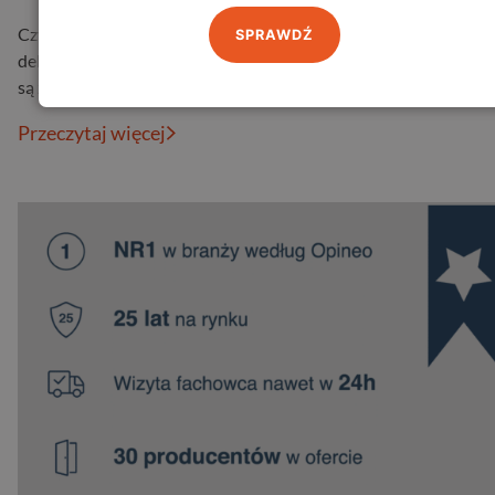
Czy zdarzyło Ci się kiedyś poczuć, że od drzwi zewnętrznych
SPRAWDŹ
delikatnie ciągnie chłodem? Albo zauważyć, że mimo tego, że dr
są zamknięte, …
Przeczytaj więcej