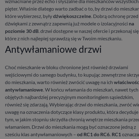
wzmacniane przez echo i słyszalne dla mieszkańców wszystkich
pięter. Właśnie dlatego warto zadbać o to, by drzwi do mieszkan
które wybierzesz, były
dźwiękoszczelne
. Dobrą ochronę przed
dźwiękami z zewnątrz zapewnią już modele o izolacyjności
na
poziomie 30 dB
.
drzwi dostępne w naszej ofercie i przekonaj się
które z nich najlepiej sprawdzą się w Twoim mieszkaniu.
Antywłamaniowe drzwi
Choć mieszkanie w bloku chronione jest również drzwiami
wejściowymi do samego budynku, to kupując zewnętrzne skrzy
do mieszkania, warto również zwrócić uwagę na ich
właściwośc
antywłamaniowe
. W końcu włamania do mieszkań, nawet tych
objętych najbardziej precyzyjnym monitoringiem sąsiedzkim,
również się zdarzają. Wybierając drzwi do mieszkania, zwróć wi
uwagę na oznaczenia dotyczące klasy produktu, która decyduje
tym, w jakim stopniu skrzydła chronią wnętrze mieszkania prze
włamaniem. Drzwi do mieszkania mogą być oznaczone jedną z
sześciu klas antywłamaniowych –
od RC1 do RC6. RC1
oznacza