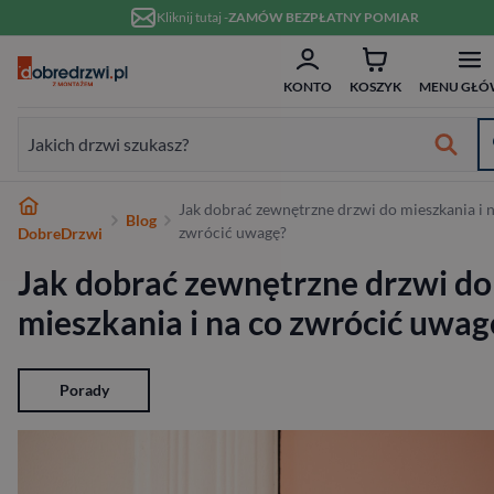
Przejdź do treści
Kliknij tutaj -
ZAMÓW BEZPŁATNY POMIAR
ZAM
Formularz wyszukiwania:
KONTO
KOSZYK
MENU GŁÓ
Formularz wyszukiwania:
Najlepsze marki
Jak dobrać zewnętrzne drzwi do mieszkania i 
Blog
Od ręki
Wykończenie
Białe
Bezprzylgowe
Szklane
Dwuskrzydłowe
Typ
Do domu
Drewniane
Białe
Dwuskrzydłowe
Przeznaczenie
Do domu
Hybrydowe
RC2
80 cm
w 10 dni
zwrócić uwagę?
DobreDrzwi
Jak dobrać zewnętrzne drzwi do
Wewnętrzne
Typ
Nowoczesne
Przesuwne
Ościeżnicą
70 cm
Materiał
Do mieszkania
Aluminiowe
W nowoczesnym stylu
Niestandardowe wymiary
Materiał
Wejściowe wewnątrzklatkowe
Stalowe
RC3
90 cm
mieszkania i na co zwrócić uwag
Zewnętrzne
Materiał
Ukryte
80 cm
Wykończenie
Pasywne
Stalowe
Antywłamaniowe
Drewniane
RC4
100 cm
Wejściowe
Rodzaj
90 cm
Rodzaj
Szerokość
Porady
Na wymiar