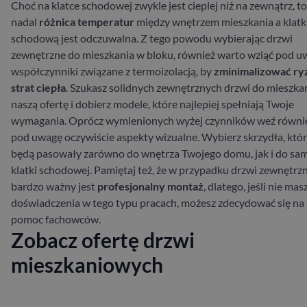
Choć na klatce schodowej zwykle jest cieplej niż na zewnątrz, to
nadal
różnica temperatur
między wnętrzem mieszkania a klatk
schodową jest odczuwalna. Z tego powodu wybierając drzwi
zewnętrzne do mieszkania w bloku, również warto wziąć pod u
współczynniki związane z termoizolacją, by
zminimalizować ry
strat ciepła
.
Szukasz solidnych zewnętrznych drzwi do mieszka
naszą ofertę i dobierz modele, które najlepiej spełniają Twoje
wymagania. Oprócz wymienionych wyżej czynników weź równi
pod uwagę oczywiście aspekty wizualne. Wybierz skrzydła, któ
będą pasowały zarówno do wnętrza Twojego domu, jak i do sa
klatki schodowej. Pamiętaj też, że w przypadku drzwi zewnętrz
bardzo ważny jest
profesjonalny montaż
, dlatego, jeśli nie mas
doświadczenia w tego typu pracach, możesz zdecydować się na
pomoc fachowców.
Zobacz ofertę drzwi
mieszkaniowych