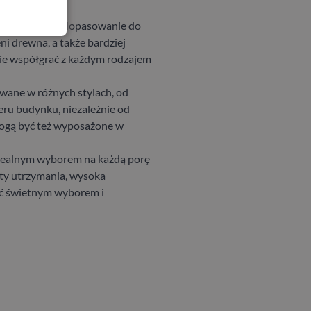
iwia ich łatwe dopasowanie do
ni drewna, a także bardziej
nie współgrać z każdym rodzajem
wane w różnych stylach, od
eru budynku, niezależnie od
mogą być też wyposażone w
 idealnym wyborem na każdą porę
zty utrzymania, wysoka
yć świetnym wyborem i