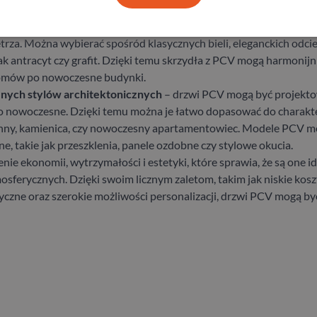
ów
– drzwi PCV są dostępne w wielu kolorach i wzorach, co umożl
trza. Można wybierać spośród klasycznych bieli, eleganckich odcie
k antracyt czy grafit. Dzięki temu skrzydła z PCV mogą harmonij
 domów po nowoczesne budynki.
nych stylów architektonicznych
– drzwi PCV mogą być projekto
 po nowoczesne. Dzięki temu można je łatwo dopasować do charakt
zinny, kamienica, czy nowoczesny apartamentowiec. Modele PCV 
, takie jak przeszklenia, panele ozdobne czy stylowe okucia.
ie ekonomii, wytrzymałości i estetyki, które sprawia, że są one
sferycznych. Dzięki swoim licznym zaletom, takim jak niskie kos
czne oraz szerokie możliwości personalizacji, drzwi PCV mogą b