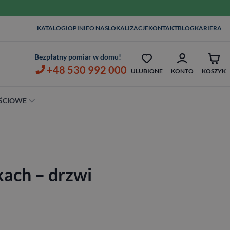
W
KATALOGI
OPINIE
O NAS
LOKALIZACJE
KONTAKT
BLOG
KARIERA
TAŻ I KLAMKI OD 1ZŁ
OPIEKA SERWISOWA AŻ 7 LAT
Z
Bezpłatny pomiar w domu!
+48 530 992 000
ULUBIONE
KONTO
KOSZYK
ŚCIOWE
Szerokość
80 cm
90 cm
ach – drzwi
100 cm