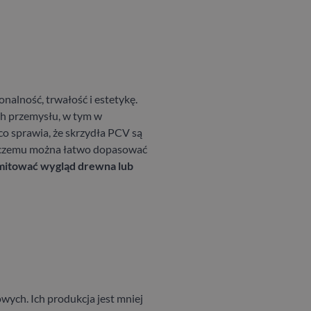
onalność, trwałość i estetykę.
ch przemysłu, w tym w
 co sprawia, że skrzydła PCV są
i czemu można łatwo dopasować
mitować wygląd drewna lub
ych. Ich produkcja jest mniej