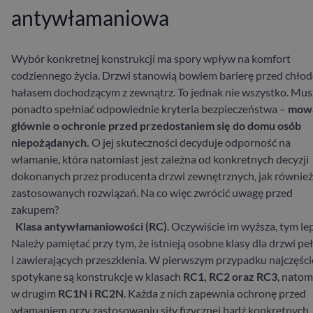
antywłamaniowa
Wybór konkretnej konstrukcji ma spory wpływ na komfort
codziennego życia. Drzwi stanowią bowiem barierę przed chłod
hałasem dochodzącym z zewnątrz. To jednak nie wszystko. Mus
ponadto spełniać odpowiednie kryteria bezpieczeństwa –
mowa
głównie o ochronie przed przedostaniem się do domu osób
niepożądanych.
O jej skuteczności decyduje odporność na
włamanie, która natomiast jest zależna od konkretnych decyzji
dokonanych przez producenta drzwi zewnętrznych, jak również
zastosowanych rozwiązań. Na co więc zwrócić uwagę przed
zakupem?
Klasa antywłamaniowości (RC)
. Oczywiście im wyższa, tym lep
Należy pamiętać przy tym, że istnieją osobne klasy dla drzwi pe
i zawierających przeszklenia. W pierwszym przypadku najczęści
spotykane są konstrukcje w klasach
RC1, RC2 oraz RC3
, natom
w drugim
RC1N i RC2N
. Każda z nich zapewnia ochronę przed
włamaniem przy zastosowaniu siły fizycznej bądź konkretnych