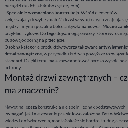
narzędzi (takich jak śrubokręt czy łom).
.
Specjalnie
wzmocniona konstrukcja.
Wśród elementów
zwiększających wytrzymałość drzwi wewnętrznych znajdują się
między innymi specjalne bolce antywłamaniowe.·
Mocne zamk
przykład ryglowe. Do tego dojść mogą zawiasy, które wyróżniają
budową odporną na przecięcie.
Osobną kategorię produktów tworzą tak zwane
antywłamani
drzwi zewnętrzne
, w przypadku których powyższe rozwiązani
standard. Dzięki temu mają zagwarantować bardzo wysoki poz
ochrony.
Montaż drzwi zewnętrznych – cz
ma znaczenie?
Nawet najlepsza konstrukcja nie spełni jednak podstawowych
wymagań, jeśli nie zostanie prawidłowo założona. Bez właściwe
wiedzy i doświadczenia, montaż okaże się bardzo trudny, a cza
wręcz niemożliwy do prawidłowego wykonania.
Z tego powodu