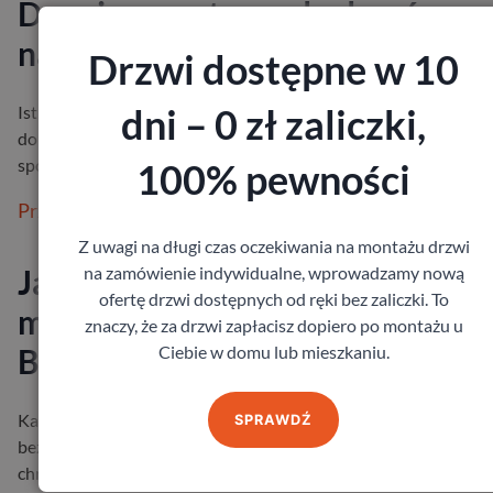
Drzwi zewnętrzne do domów –
najważniejsze cechy drzwi
Drzwi dostępne w 10
dni – 0 zł zaliczki,
Istnieje wiele kryteriów użytkowych, które spełnić muszą drzwi
domowe zewnętrze. Z tego powodu ich wyboru nie należy w ża
sposób bagateli…
100% pewności
Przeczytaj więcej
Z uwagi na długi czas oczekiwania na montażu drzwi
na zamówienie indywidualne, wprowadzamy nową
Jakie drzwi wejściowe do
ofertę drzwi dostępnych od ręki bez zaliczki. To
mieszkania wybrać?
znaczy, że za drzwi zapłacisz dopiero po montażu u
Ciebie w domu lub mieszkaniu.
Bezpieczeństwo i izolacja
Każdy z nas chce czuć się we własnym mieszkaniu spokojnie i
SPRAWDŹ
bezpiecznie. Drzwi wejściowe odgrywają w tym ogromną rolę –
chronią przed hałase…