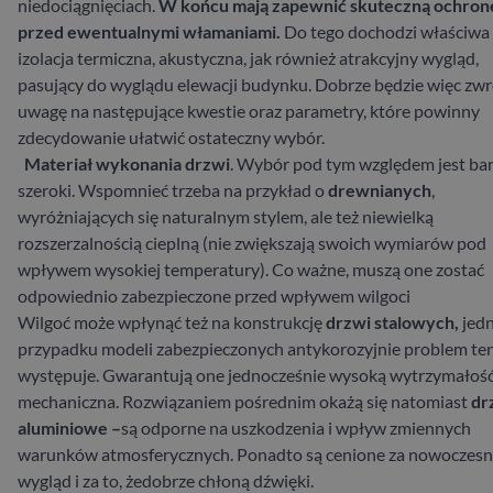
niedociągnięciach.
W końcu
mają zapewnić skuteczną ochron
przed ewentualnymi włamaniami.
Do tego dochodzi właściwa
izolacja termiczna, akustyczna, jak również atrakcyjny wygląd,
pasujący do wyglądu elewacji budynku.
Dobrze będzie więc zwr
uwagę na następujące kwestie oraz parametry, które powinny
zdecydowanie ułatwić ostateczny wybór.
Materiał wykonania drzwi
. Wybór pod tym względem jest ba
szeroki. Wspomnieć trzeba na przykład o
drewnianych
,
wyróżniających się naturalnym stylem, ale też niewielką
rozszerzalnością cieplną (nie zwiększają swoich wymiarów pod
wpływem wysokiej temperatury). Co ważne, muszą one zostać
odpowiednio zabezpieczone przed wpływem wilgoci
Wilgoć może wpłynąć też na konstrukcję
drzwi stalowych,
jed
przypadku modeli zabezpieczonych antykorozyjnie problem ten
występuje. Gwarantują one jednocześnie wysoką wytrzymałoś
mechaniczna. Rozwiązaniem pośrednim okażą się natomiast
dr
aluminiowe –
są odporne na uszkodzenia i wpływ zmiennych
warunków atmosferycznych. Ponadto są cenione za nowoczes
wygląd i za to, żedobrze chłoną dźwięki.