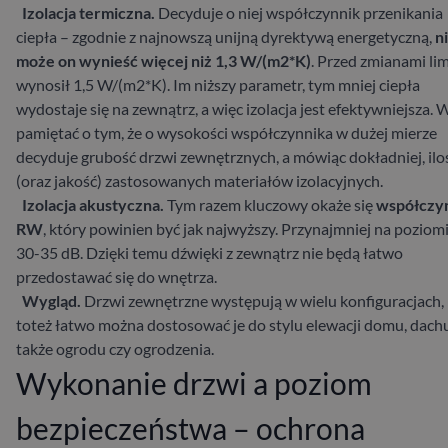
Izolacja termiczna.
Decyduje o niej współczynnik przenikania
ciepła – zgodnie z najnowszą unijną dyrektywą energetyczną,
n
może on wynieść więcej niż 1,3 W/(m2*K)
. Przed zmianami lim
wynosił 1,5 W/(m2*K). Im niższy parametr, tym mniej ciepła
wydostaje się na zewnątrz, a więc izolacja jest efektywniejsza. 
pamiętać o tym, że o wysokości współczynnika w dużej mierze
decyduje grubość drzwi zewnętrznych, a mówiąc dokładniej, ilo
(oraz jakość) zastosowanych materiałów izolacyjnych.
Izolacja akustyczna.
Tym razem kluczowy okaże się
współczy
RW
, który powinien być jak najwyższy. Przynajmniej na poziom
30-35 dB. Dzięki temu dźwięki z zewnątrz nie będą łatwo
przedostawać się do wnętrza.
Wygląd.
Drzwi zewnętrzne występują w wielu konfiguracjach,
toteż łatwo można dostosować je do stylu elewacji domu, dachu
także ogrodu czy ogrodzenia.
Wykonanie drzwi a poziom
bezpieczeństwa – ochrona