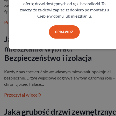
ofertę drzwi dostępnych od ręki bez zaliczki. To
zastosowanie, trwałość, a także szeroko pojętą przydatność.
znaczy, że za drzwi zapłacisz dopiero po montażu u
Sprawia to, że przed zakupem…
Ciebie w domu lub mieszkaniu.
Przeczytaj więcej
SPRAWDŹ
Jakie drzwi wejściowe do
mieszkania wybrać?
Bezpieczeństwo i izolacja
Każdy z nas chce czuć się we własnym mieszkaniu spokojnie i
bezpiecznie. Drzwi wejściowe odgrywają w tym ogromną rolę –
chronią przed hałase…
Przeczytaj więcej
Jaka grubość drzwi zewnętrzny