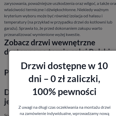
zarysowania, poważniejsze uszkodzenia oraz wilgoć, a także or
właściwości termiczne i dźwiękochłonne. Niekiedy ważnym
kryterium wyboru może być również izolacja od hałasu i
temperatury (na przykład w przypadku drzwi do kotłowni lub
garażu). Sprawia to, że przed dokonaniem zakupu warto
przeanalizować wymienione wyżej kwestie.
Zobacz drzwi wewnętrzne
dostępne na ternie całej Polski:
Drzwi dostępne w 10
Powiązane posty
dni – 0 zł zaliczki,
100% pewności
Drzwi wewnętrzne – jak ważny
jest rodzaj wykończenia?
Z uwagi na długi czas oczekiwania na montażu drzwi
na zamówienie indywidualne, wprowadzamy nową
Sposób wykonania drzwi wewnętrznych determinuje ich