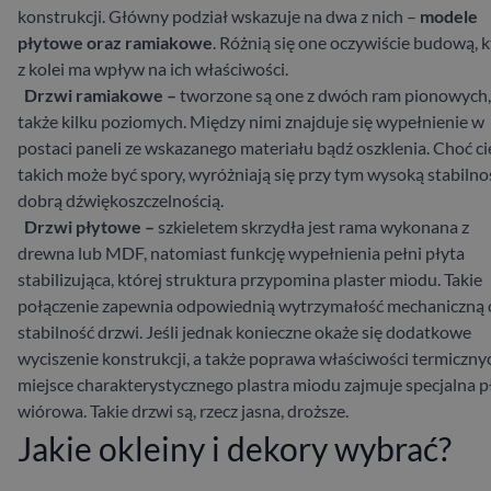
konstrukcji. Główny podział wskazuje na dwa z nich –
modele
płytowe oraz ramiakowe
. Różnią się one oczywiście budową, 
z kolei ma wpływ na ich właściwości.
Drzwi ramiakowe –
tworzone są one z dwóch ram pionowych,
także kilku poziomych. Między nimi znajduje się wypełnienie w
postaci paneli ze wskazanego materiału bądź oszklenia. Choć ci
takich
może być spory, wyróżniają się przy tym wysoką stabilnoś
dobrą dźwiękoszczelnością.
Drzwi płytowe –
szkieletem skrzydła jest rama wykonana z
drewna lub MDF, natomiast funkcję wypełnienia pełni płyta
stabilizująca, której struktura przypomina plaster miodu. Takie
połączenie zapewnia odpowiednią wytrzymałość mechaniczną 
stabilność drzwi. Jeśli jednak konieczne okaże się dodatkowe
wyciszenie konstrukcji, a także poprawa właściwości termiczny
miejsce charakterystycznego plastra miodu zajmuje specjalna p
wiórowa. Takie drzwi są, rzecz jasna, droższe.
Jakie okleiny i dekory wybrać?