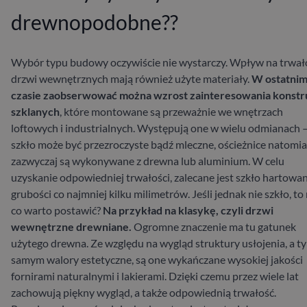
drewnopodobne??
Wybór typu budowy oczywiście nie wystarczy. Wpływ na trwał
drzwi wewnętrznych mają również użyte materiały.
W ostatni
czasie zaobserwować można wzrost zainteresowania konstr
szklanych
, które montowane są przeważnie we wnętrzach
loftowych i industrialnych. Występują one w wielu odmianach 
szkło może być przezroczyste bądź mleczne, ościeżnice natomia
zazwyczaj są wykonywane z drewna lub aluminium. W celu
uzyskanie odpowiedniej trwałości, zalecane jest szkło hartowa
grubości co najmniej kilku milimetrów.
Jeśli jednak nie szkło, to
co warto postawić?
Na przykład na klasykę, czyli drzwi
wewnętrzne drewniane.
Ogromne znaczenie ma tu gatunek
użytego drewna.
Ze względu na wygląd struktury usłojenia, a t
samym walory estetyczne, są one wykańczane wysokiej jakości
fornirami naturalnymi i lakierami. Dzięki czemu przez wiele lat
zachowują piękny wygląd, a także odpowiednią trwałość.