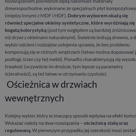
Rozwiązaniem pośrednim będą natomiast materiały
drewnopochodne, wykonane ze specjalnych płyt kompozytow
(między innymi z MDF i HDF).
Dobrym wyborem okażą się
również specjalne okleiny syntetyczne, które wyróżniają się
bogatą kolorystyką
(pod tym względem są bardziej zróżnicow
niż drzwi z okleinami naturalnymi). Świetnie imitują drewno, a 
wybór odcieni i rodzajów usłojenia sprawia, że bez problemu
komponują się w różnych wnętrzach (łatwo można dopasować 
podłogi, ścian czy też mebli). Ponadto charakteryzują się wysok
trwałość (oczywiście im droższe, tym lepsze są parametry
ścieralności), są też łatwe w utrzymaniu czystości.
Ościeżnica w drzwiach
wewnętrznych
Kolejny wybór, który w znaczący sposób wpływa na efekt końc
Wskazać należy na dwa rozwiązania –
ościeżnicę stałą oraz
regulowaną
. W pierwszym przypadku jej szerokość musi zostać