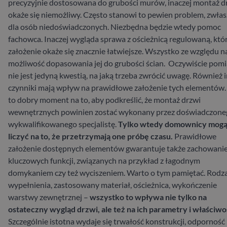
precyzyjnie dostosowana do grubości murów, inaczej montaż d
okaże się niemożliwy. Często stanowi to pewien problem, zwłas
dla osób niedoświadczonych. Niezbędna będzie wtedy pomoc
fachowca.
Inaczej wygląda sprawa z ościeżnicą regulowaną, któ
założenie okaże się znacznie łatwiejsze. Wszystko ze względu n
możliwość dopasowania jej do grubości ścian. Oczywiście pomi
nie jest jedyną kwestią, na jaką trzeba zwrócić uwagę. Również 
czynniki mają wpływ na prawidłowe założenie tych elementów.
to dobry moment na to, aby podkreślić, że montaż drzwi
wewnętrznych powinien zostać wykonany przez doświadczone
wykwalifikowanego specjalistę.
Tylko wtedy domownicy mog
liczyć na to, że przetrzymają one próbę czasu.
Prawidłowe
założenie dostępnych elementów gwarantuje także zachowani
kluczowych funkcji, związanych na przykład z łagodnym
domykaniem czy też wyciszeniem. Warto o tym pamiętać.
Rodza
wypełnienia, zastosowany materiał, ościeżnica, wykończenie
warstwy zewnętrznej –
wszystko to wpływa nie tylko na
ostateczny wygląd drzwi, ale też na ich parametry i właściwo
Szczególnie istotna wydaje się trwałość konstrukcji, odporność