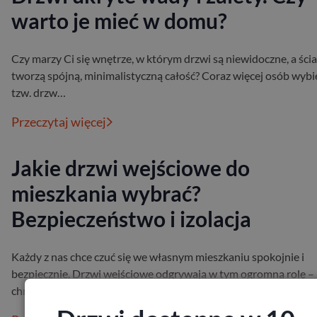
warto je mieć w domu?
Czy marzy Ci się wnętrze, w którym drzwi są niewidoczne, a ści
tworzą spójną, minimalistyczną całość? Coraz więcej osób wybi
tzw. drzw…
Przeczytaj więcej
Jakie drzwi wejściowe do
mieszkania wybrać?
Bezpieczeństwo i izolacja
Każdy z nas chce czuć się we własnym mieszkaniu spokojnie i
bezpiecznie. Drzwi wejściowe odgrywają w tym ogromną rolę –
chronią przed hałase…