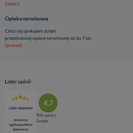
Zobacz
Opieka serwisowa
Ciesz się spokojem dzięki
przedłużonej opiece serwisowej aż do 7 lat.
Sprawdź
Lider opinii
4.7
908 opinii z
Jesteśmy
Google
ogólnopolskim
liderem w