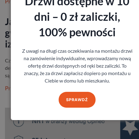
Drzwi dostępne w 10
Przeczytaj więcej
dni – 0 zł zaliczki,
Jaka grubość drzwi zewnętrzny
100% pewności
gwarantuje bezpieczeństwo i
izolację?
Z uwagi na długi czas oczekiwania na montażu drzwi
na zamówienie indywidualne, wprowadzamy nową
Czy zdarzyło Ci się kiedyś poczuć, że od drzwi zewnętrznych
ofertę drzwi dostępnych od ręki bez zaliczki. To
delikatnie ciągnie chłodem? Albo zauważyć, że mimo tego, że dr
znaczy, że za drzwi zapłacisz dopiero po montażu u
są zamknięte, …
Ciebie w domu lub mieszkaniu.
Przeczytaj więcej
SPRAWDŹ