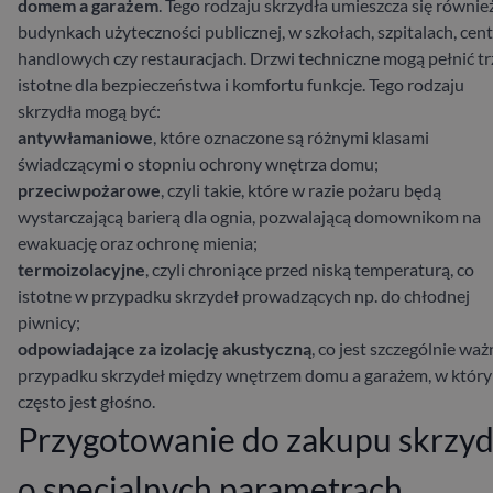
domem a garażem
. Tego rodzaju skrzydła umieszcza się równie
budynkach użyteczności publicznej, w szkołach, szpitalach, cen
handlowych czy restauracjach. Drzwi techniczne mogą pełnić tr
istotne dla bezpieczeństwa i komfortu funkcje. Tego rodzaju
skrzydła mogą być:
antywłamaniowe
, które oznaczone są różnymi klasami
świadczącymi o stopniu ochrony wnętrza domu;
przeciwpożarowe
, czyli takie, które w razie pożaru będą
wystarczającą barierą dla ognia, pozwalającą domownikom na
ewakuację oraz ochronę mienia;
termoizolacyjne
, czyli chroniące przed niską temperaturą, co
istotne w przypadku skrzydeł prowadzących np. do chłodnej
piwnicy;
odpowiadające za izolację akustyczną
, co jest szczególnie wa
przypadku skrzydeł między wnętrzem domu a garażem, w któr
często jest głośno.
Przygotowanie do zakupu skrzyd
o specjalnych parametrach