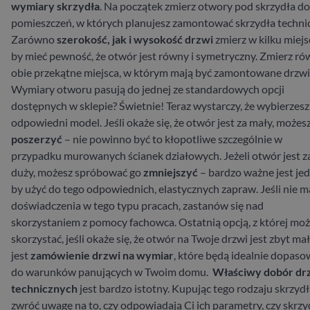
wymiary skrzydła
. Na początek zmierz otwory pod skrzydła do
pomieszczeń, w których planujesz zamontować skrzydła techni
Zarówno
szerokość, jak i wysokość drzwi
zmierz w kilku miejs
by mieć pewność, że otwór jest równy i symetryczny. Zmierz ró
obie przekątne miejsca, w którym mają być zamontowane drzwi
Wymiary otworu pasują do jednej ze standardowych opcji
dostępnych w sklepie? Świetnie! Teraz wystarczy, że wybierzesz
odpowiedni model. Jeśli okaże się, że otwór jest za mały, możes
poszerzyć
– nie powinno być to kłopotliwe szczególnie w
przypadku murowanych ścianek działowych. Jeżeli otwór jest z
duży, możesz spróbować go
zmniejszyć
– bardzo ważne jest jed
by użyć do tego odpowiednich, elastycznych zapraw. Jeśli nie m
doświadczenia w tego typu pracach, zastanów się nad
skorzystaniem z pomocy fachowca. Ostatnią opcją, z której mo
skorzystać, jeśli okaże się, że otwór na Twoje drzwi jest zbyt mał
jest
zamówienie drzwi na wymiar
, które będą idealnie dopas
do warunków panujących w Twoim domu.
Właściwy dobór dr
technicznych
jest bardzo istotny. Kupując tego rodzaju skrzydł
zwróć uwagę na to, czy odpowiadają Ci ich parametry, czy skrzy