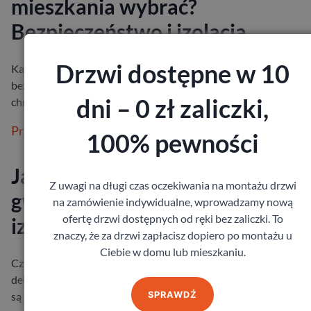
mieszkania wybrać?
Bezpieczeństwo i izolacja
Drzwi dostępne w 10
Każdy z nas chce czuć się we własnym mieszkaniu spokojnie i
bezpiecznie. Drzwi wejściowe odgrywają w tym ogromną rolę –
dni – 0 zł zaliczki,
chronią przed hałase…
Przeczytaj więcej
100% pewności
Jaka grubość drzwi zewnętrzny
Z uwagi na długi czas oczekiwania na montażu drzwi
gwarantuje bezpieczeństwo i
na zamówienie indywidualne, wprowadzamy nową
ofertę drzwi dostępnych od ręki bez zaliczki. To
izolację?
znaczy, że za drzwi zapłacisz dopiero po montażu u
Ciebie w domu lub mieszkaniu.
Czy zdarzyło Ci się kiedyś poczuć, że od drzwi zewnętrznych
delikatnie ciągnie chłodem? Albo zauważyć, że mimo tego, że dr
SPRAWDŹ
są zamknięte, …