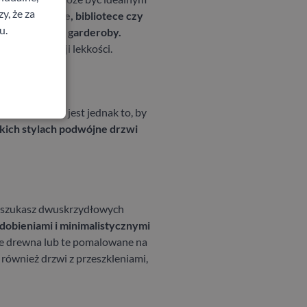
y, że za
ym, gabinecie, bibliotece czy
u.
ę spania np. od garderoby.
daje aranżacji lekkości.
rdzo istotne jest jednak to, by
kich stylach podwójne drzwi
li szukasz dwuskrzydłowych
zdobieniami i minimalistycznymi
rze drewna lub te pomalowane na
 również drzwi z przeszkleniami,