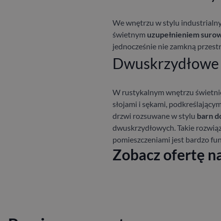
We wnętrzu w stylu industrialn
świetnym
uzupełnieniem surowe
jednocześnie nie zamkną przestrz
Dwuskrzydłowe 
W rustykalnym wnętrzu świetni
słojami i sękami, podkreślający
drzwi rozsuwane w stylu
barn d
dwuskrzydłowych. Takie rozwiązan
pomieszczeniami jest bardzo fu
Zobacz ofertę n