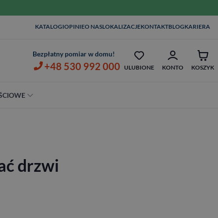
WIZYTA I POMIAR W
KATALOGI
OPINIE
O NAS
LOKALIZACJE
KONTAKT
BLOG
KARIERA
ZŁ
OPIEKA SERWISOWA AŻ 7 LAT
ZŁ
Bezpłatny pomiar w domu!
+48 530 992 000
ULUBIONE
KONTO
KOSZYK
ŚCIOWE
Szerokość
80 cm
90 cm
ać drzwi
100 cm