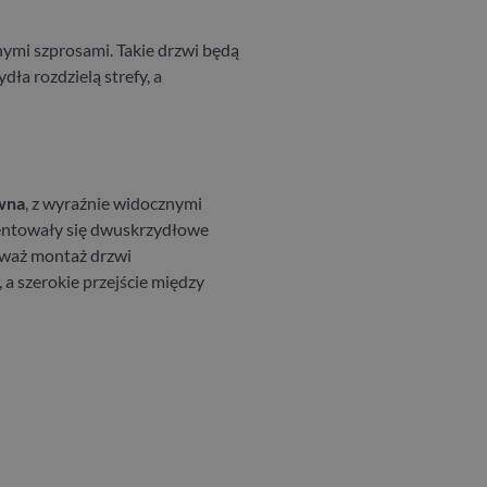
ymi szprosami. Takie drzwi będą
dła rozdzielą strefy, a
wna
, z wyraźnie widocznymi
ezentowały się dwuskrzydłowe
ozważ montaż drzwi
 a szerokie przejście między