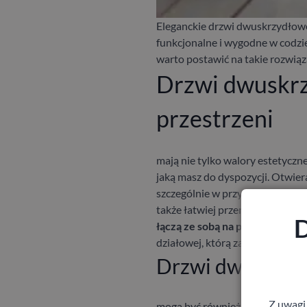
Eleganckie drzwi dwuskrzydłowe
funkcjonalne i wygodne w codzi
warto postawić na takie rozwiąza
Drzwi dwuskrz
przestrzeni
mają nie tylko walory estetyczne
jaką masz do dyspozycji. Otwier
szczególnie w przypadku dużych
także łatwiej przenosić większe 
D
łączą ze sobą na przykład salon 
działowej, którą zamkniesz, gdy b
Drzwi dwuskrzyd
Z uwagi
mogą być również przepiękną d