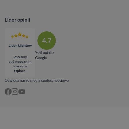
Lider opinii
4.7
908 opinii z
Jesteśmy
Google
ogólnopolskim
liderem w
Opineo
Odwiedź nasze media społecznościowe