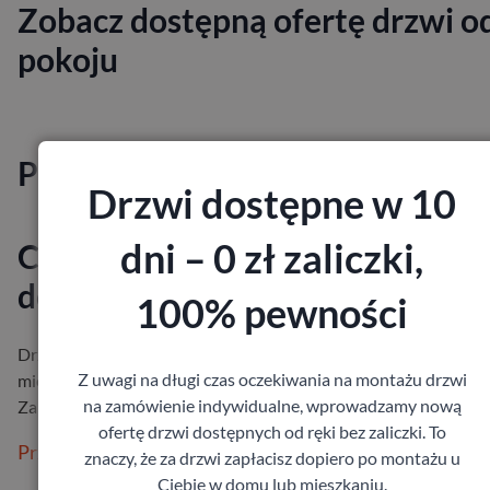
Zobacz dostępną ofertę drzwi o
pokoju
Powiązane posty
Drzwi dostępne w 10
dni – 0 zł zaliczki,
Czym się kierować kupując drzw
do pokoju?
100% pewności
Drzwi pokojowe mają ogromny wpływ na ostateczny wygląd
Z uwagi na długi czas oczekiwania na montażu drzwi
mieszkania. Nie pozostawiaj więc wyboru skrzydła przypadkowi
na zamówienie indywidualne, wprowadzamy nową
Zanim pójdziesz na zaku…
ofertę drzwi dostępnych od ręki bez zaliczki. To
Przeczytaj więcej
znaczy, że za drzwi zapłacisz dopiero po montażu u
Ciebie w domu lub mieszkaniu.