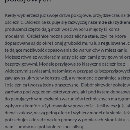
Kiedy wybierzesz już swoje drzwi pokojowe, przyjdzie czas na 
ościeżnic. Ościeżnice kupuje się zazwyczaj
razem ze skrzydłem
producenci często dają możliwość wyboru między kilkoma
modelami.
Ościeżnice można podzielić na
stałe
, czyli te, które
dopasowane są do określonej grubości muru lub
regulowane
, 
te dające możliwość dopasowania do warunków w mieszkaniu.
Możesz również wybierać między ościeżnicami przylgowymi or
bezprzylgowymi. Modele przylgowe to klasyczne ościeżnice z
widocznymi zawiasami, natomiast w przypadku bezprzylgowyc
zawiasy są ukryte w konstrukcji, a w momencie zamknięcia skrz
i ościeżnica tworzą jedną płaszczyznę.
Dobór skrzydeł pokojo
zarówno pod względem estetycznym, jak i pod kątem dopasow
do panujących w mieszkaniu warunków technicznych ma ogro
wpływ na komfort użytkowania w przyszłości. Jeśli wiesz już, ja
drzwi szukasz,
naszą pełną ofertę i wybierz model dla siebie. Jeż
potrzebujesz doradztwa lub pomocy w pomiarach, skontaktuj si
nami i umów na spotkanie ze specjalistą.