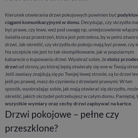
Kierunek otwierania drzwi pokojowych powinien być
podykto
ciągami komunikacyjnymi w domu
. Decydując, czy skrzydła ma
być prawe, czy lewe, weź pod uwagę np. umiejscowienie włącz
światła oraz przestrzeń, która jest potrzebna, by w pełni otwor
drzwi.
Jak określić, czy skrzydła do pokoju mają być prawe, czy 
Na szczęście nie jest to tak skomplikowane, jak w popularnym
kabarecie o kupowaniu drzwi. Wyobraź sobie, że
stoisz przod
drzwi
od strony, po której będą otwierały się one w Twoją stron
Jeśli zawiasy znajdują się po Twojej lewej stronie, są to drzwi le
jeśli po prawej, masz do czynienia z drzwiami prawymi. W ten
sposób, wyobrażając sobie, jak mają otwierać się skrzydło, moż
określić, jakich skrzydeł potrzebujesz w całym domu. Pamiętaj, 
wszystkie wymiary oraz cechy drzwi zapisywać na kartce
.
Drzwi pokojowe – pełne czy
przeszklone?